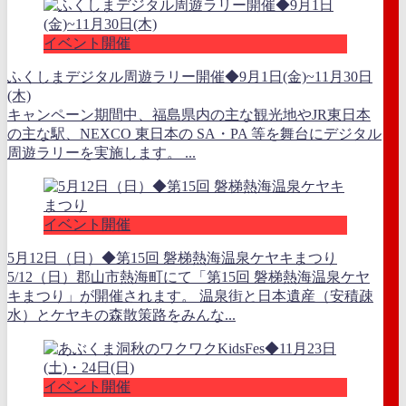
イベント開催
ふくしまデジタル周遊ラリー開催◆9月1日(金)~11月30日
(木)
キャンペーン期間中、福島県内の主な観光地やJR東日本
の主な駅、NEXCO 東日本の SA・PA 等を舞台にデジタル
周遊ラリーを実施します。 ...
イベント開催
5月12日（日）◆第15回 磐梯熱海温泉ケヤキまつり
5/12（日）郡山市熱海町にて「第15回 磐梯熱海温泉ケヤ
キまつり」が開催されます。 温泉街と日本遺産（安積疎
水）とケヤキの森散策路をみんな...
イベント開催