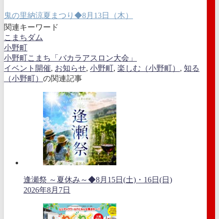
鬼の里納涼夏まつり◆8月13日（木）
関連キーワード
こまちダム
小野町
小野町こまち「バカラアスロン大会」
イベント開催
,
お知らせ
,
小野町
,
楽しむ（小野町）
,
知る
（小野町）
の関連記事
逢瀬祭 ～夏休み～◆8月15日(土)・16日(日)
2026年8月7日