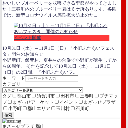
おいしいブルーベリーを収穫できる季節がやってきまし
た！三春町内のブルーベリー園は６ケ所あります。各園
では、新型コロナウイルス感染拡大防止のた...
イベント開催
10月31日（土）～11月1日（日）「小町ふれあいフェス
タ」開催のお知らせ
小野新町、飯豊村、夏井村の合併で小野町が誕生してか
ら60周年。 それを記念して10月31日（土）、11月1日
（日）の2日間、『小町ふれあいフ...
キーワード
カテゴリー
タグ
郡山市
須賀川市
田村市
三春町
プチマッ
プ
まざっせアーケット
イベント
まざっせプラザ
小野町
郡山エリア
玉川村
石川町
検索
まざっせプラザ 郡山