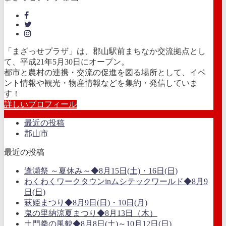
「まざっせプラザ」は、郡山駅前まちなか交流拠点とし
て、平成21年5月30日にオープン。
都市と農村の連携・交流の促進を図る場所として、イベ
ント情報や観光・物産情報などを集約・発信していま
す！
詳しいプロフィール
最近の投稿
郡山市
最近の投稿
逢瀬祭 ～夏休み～◆8月15日(土)・16日(日)
わくわくワークタウンinムシテックワールド◆8月9
日(日)
萩姫まつり◆8月9日(日)・10日(月)
鬼の里納涼夏まつり◆8月13日（木）
土門拳の風貌◆8月8日(土)～10月12日(日)