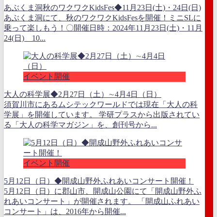
あぶくま洞秋のワクワクKidsFes◆11月23日(土)・24日(日)
あぶくま洞にて、秋のワクワクKidsFesを開催！ミニSLに
乗って楽しもう！〇開催日時：2024年11月23日(土)・11月
24(日) 10...
イベント開催
大人の科学展◆2月27日（土）∼4月4日（日）
須賀川市にあるムシテックワールドでは現在「大人の科
学展」を開催しています。 学研プラスから出版されてい
る「大人の科学マガジン」を、創刊号から...
イベント開催
5月12日（日）◆開成山野外ふれあいコンサート開催！
5月12日（日）に郡山市、開成山公園にて「開成山野外ふ
れあいコンサート」が開催されます。 「開成山ふれあい
コンサート」は、2016年から開催...