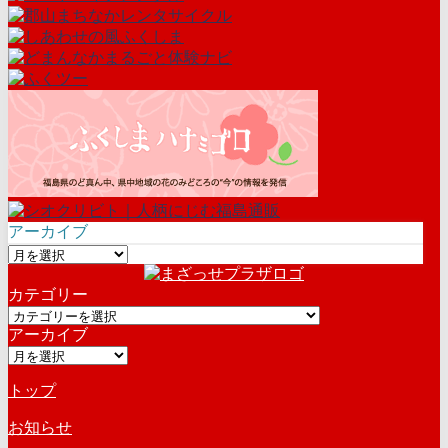
アーカイブ
ア
ー
カテゴリー
カ
カ
イ
アーカイブ
テ
ブ
ア
ゴ
ー
リ
トップ
カ
ー
イ
お知らせ
ブ