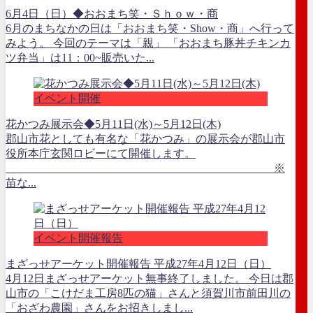
6月4日（日）◆おおまち笑・Ｓｈｏｗ・商
6月のまちなかの日は「おおまち笑・Show・商」へ行って
みよう。 今回のテーマは「親」 「おおまち豚丼チキンカ
ツ弁当」は11：00~販売いた...
イベント開催
花かつみ展示会◆5月11日(水)～5月12日(木)
郡山市花としても有名な「花かつみ」の展示会が郡山市
役所本庁玄関ロビーにて開催します。
※
苗な...
イベント開催報告
まざっせアーケット開催報告 平成27年4月12日（日）
4月12日まざっせアーケット無事終了しました。 今日は郡
山市の「こけだま工房8匹の猫」さんと須賀川市前田川の
「おざわ農園」さんをお招きしまし...