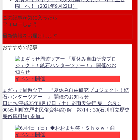
園」へ！（2021年9月22日）
この記事が気に入ったら
フォローしよう
最新情報をお届けします
おすすめの記事
イベント開催
まざっせ周遊ツアー 『夏休み自由研究プロジェクト！鉱
石ハンターツアー！』 開催のお知らせ
日にち/平成25年8月17日（土）※雨天決行 集 合/9：
00(石川町立歴史民俗資料館) 解 散/14：30(石川町立歴史
民俗資料館) 参加...
イベント開催