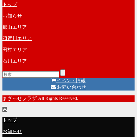
リ
トップ
カ
ー
イ
お知らせ
ブ
郡山エリア
須賀川エリア
田村エリア
石川エリア
イベント情報
お問い合わせ
まざっせプラザ All Rights Reserved.
トップ
お知らせ