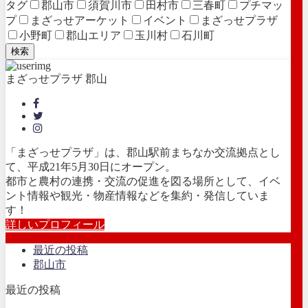
タグ
郡山市
須賀川市
田村市
三春町
プチマッ
プ
まざっせアーケット
イベント
まざっせプラザ
小野町
郡山エリア
玉川村
石川町
検索
まざっせプラザ 郡山
「まざっせプラザ」は、郡山駅前まちなか交流拠点とし
て、平成21年5月30日にオープン。
都市と農村の連携・交流の促進を図る場所として、イベ
ント情報や観光・物産情報などを集約・発信していま
す！
詳しいプロフィール
最近の投稿
郡山市
最近の投稿