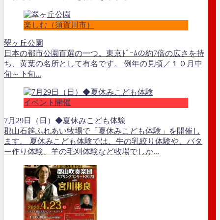
楽しむ（須賀川市）
翠ヶ丘公園
日本の都市公園百選の一つ。東京ﾄﾞｰﾑの約7倍の広さを持
ち、黄葉の名所として有名です。 例年の見頃／１０月中
旬～下旬...
イベント開催
7月29日（日）◆夏休みこども体験
郡山石筵ふれあい牧場で「夏休みこども体験」を開催し
ます。 夏休みこども体験では、牛の乳絞り体験や、バタ
ー作り体験、羊の毛刈体験など牧場でしか...