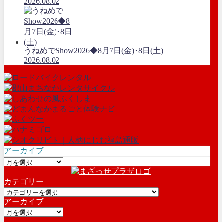
2026.08.02
うねめでShow2026◆8月7日(金)･8日(土)
2026.08.02
アーカイブ
ア
ー
カテゴリー
カ
カ
イ
アーカイブ
テ
ブ
ア
ゴ
ー