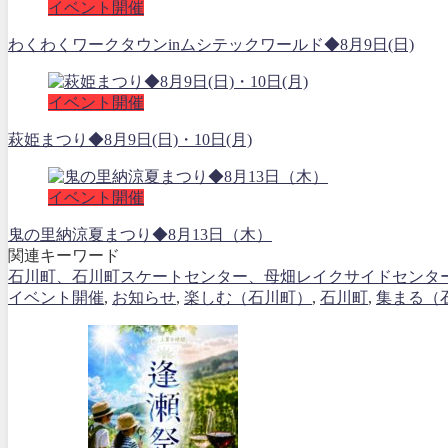
イベント開催
わくわくワークタウンinムシテックワールド◆8月9日(日)
イベント開催
萩姫まつり◆8月9日(日)・10日(月)
イベント開催
鬼の里納涼夏まつり◆8月13日（木）
関連キーワード
石川町、石川町スケートセンター、母畑レイクサイドセンタ
イベント開催
,
お知らせ
,
楽しむ（石川町）
,
石川町
,
集まる（