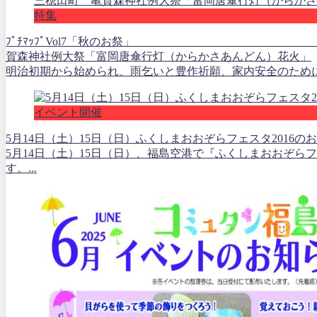
特集
ﾌﾟﾁﾏｯﾌﾟVol7「秋のお祭」 ②
賀森神社例大祭「富岡唐傘行灯（からかさあんどん）花火」
明治初期から始められ、雨乞いと豊作祈願、家内安全のために行
イベント開催
5月14日（土）15日（日）ふくしまおおぞらフェスタ2016の
5月14日（土）15日（日）、福島空港で『ふくしまおおぞらフ
す。...