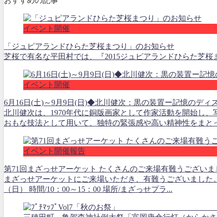
おすすめの記事
イベント開催
「ジュピアランドひらた芝桜まつり」のお知らせ
芝桜で有名な平田村では、『2015ジュピアランドひらた芝桜ま
イベント開催
6月16日(土)～9月9日(日)◆北川健次：黒の装置ー記憶のディ
北川健次は、1970年代に銅版画家として作家活動を開始し
おもな技法として用いて、独特の緊張感や高い精神性をまとっ.
イベント開催報告
第71回まざっせアーケット たくさんのご来場有難うございま
まざっせアーケットにご来場いただき、有難うございました。 日
（日） 時間/10：00～15：00 場所/まざっせプラ...