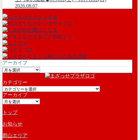
2026.08.07
アーカイブ
ア
ー
カテゴリー
カ
カ
イ
アーカイブ
テ
ブ
ア
ゴ
ー
リ
トップ
カ
ー
イ
お知らせ
ブ
郡山エリア