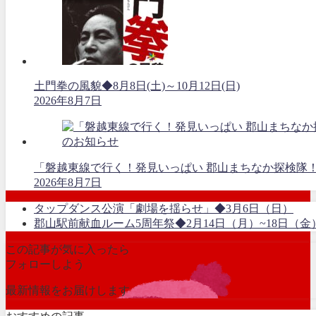
土門拳の風貌◆8月8日(土)～10月12日(日)
2026年8月7日
「磐越東線で行く！発見いっぱい 郡山まちなか探検隊
2026年8月7日
タップダンス公演「劇場を揺らせ」◆3月6日（日）
郡山駅前献血ルーム5周年祭◆2月14日（月）~18日（金
この記事が気に入ったら
フォローしよう
最新情報をお届けします