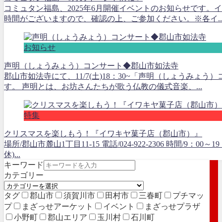
コミュタン福島、2025年6月開催イベントのお知らせです。
時間がございますので、確認の上、ご参加ください。※各イ..
お知らせ
声明（しょうみょう）コンサート◆郡山市如法寺
郡山市如法寺にて、11/7(土)18：30~「声明（しょうみょ
す。 声明とは、お坊さんたちが歌う仏教の儀式音楽、...
特集
クリスマスを楽しもう！『イワキヤ菓子店（郡山市）』
場所/郡山市麓山1丁目11-15 電話/024-922-2306 時間/9：00
休)...
キーワード
カテゴリー
タグ
郡山市
須賀川市
田村市
三春町
プチマッ
プ
まざっせアーケット
イベント
まざっせプラザ
小野町
郡山エリア
玉川村
石川町