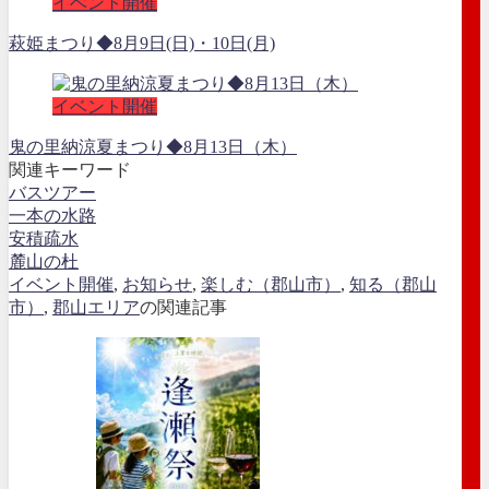
イベント開催
萩姫まつり◆8月9日(日)・10日(月)
イベント開催
鬼の里納涼夏まつり◆8月13日（木）
関連キーワード
バスツアー
一本の水路
安積疏水
麓山の杜
イベント開催
,
お知らせ
,
楽しむ（郡山市）
,
知る（郡山
市）
,
郡山エリア
の関連記事