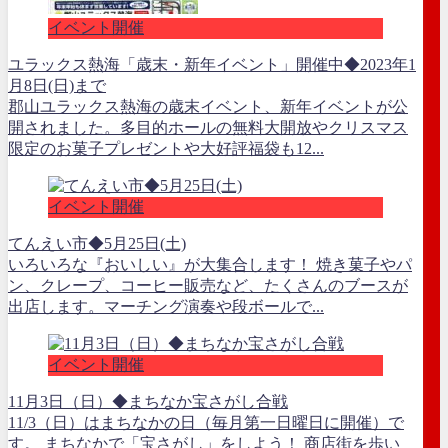
イベント開催
ユラックス熱海「歳末・新年イベント」開催中◆2023年1
月8日(日)まで
郡山ユラックス熱海の歳末イベント、新年イベントが公
開されました。多目的ホールの無料大開放やクリスマス
限定のお菓子プレゼントや大好評福袋も12...
イベント開催
てんえい市◆5月25日(土)
いろいろな『おいしい』が大集合します！ 焼き菓子やパ
ン、クレープ、コーヒー販売など、たくさんのブースが
出店します。マーチング演奏や段ボールで...
イベント開催
11月3日（日）◆まちなか宝さがし合戦
11/3（日）はまちなかの日（毎月第一日曜日に開催）で
す。 まちなかで「宝さがし」をしよう！ 商店街を歩い