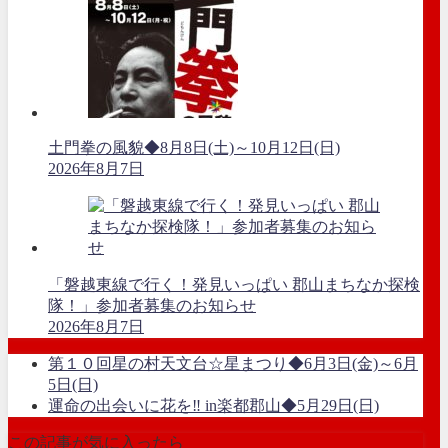
土門拳の風貌◆8月8日(土)～10月12日(日)
2026年8月7日
「磐越東線で行く！発見いっぱい 郡山まちなか探検
隊！」参加者募集のお知らせ
2026年8月7日
第１０回星の村天文台☆星まつり◆6月3日(金)～6月
5日(日)
運命の出会いに花を‼︎ in楽都郡山◆5月29日(日)
この記事が気に入ったら