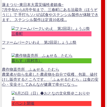
蓮まつり~東日本大震災犠牲者鎮魂~
7月中旬から8月中旬まで、三春町にある法蔵寺（ほうぞ
うじ）で 手打ちソバの試食やステンシル製作が体験でき
ます。 ステンシル製作は定員10名様...
三春町
ファームパークいわえ 第2回花しょうぶ祭
...
暮らす（田村市）
農作物直売所 ふぁせる たむら
農業者が自ら生産した農産物を自分で収穫、包装、値付
けし販売するところです。 「ふぁせるたむら」は食の安
心・安全そしてみんなが健康で幸せになっ...
イベント開催