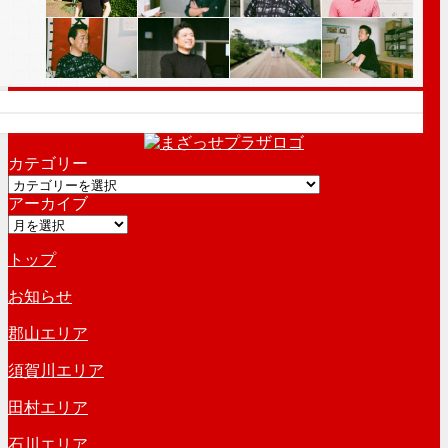
カテゴリー
カ
アーカイブ
テ
ア
ゴ
ー
リ
トップ
カ
ー
イ
お知らせ
ブ
郡山エリア
須賀川エリア
田村エリア
石川エリア