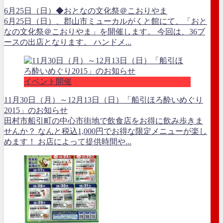
6月25日（日）◆おとなの文化祭＠こおりやま
6月25日（日）、郡山市ミューカルがくと館にて、「おと
なの文化祭＠こおりやま」を開催します。 今回は、36ブ
ースの出店となります。 ハンドメ...
イベント開催
11月30日（月）～12月13日（日）「船引ほろ酔いめぐり
2015」のお知らせ
田村市船引町の中心市街地で飲食店をお得に飲み歩きま
せんか？ なんと税込1,000円でお得な限定メニューが楽し
めます！ お店によって提供時間や...