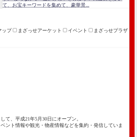
て、お宝キーワードを集めて、豪華景...
マップ
まざっせアーケット
イベント
まざっせプラザ
て、平成21年5月30日にオープン。
イベント情報や観光・物産情報などを集約・発信していま