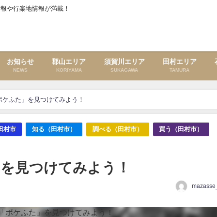
情報や行楽地情報が満載！
お知らせ
郡山エリア
須賀川エリア
田村エリア
NEWS
KORIYAMA
SUKAGAWA
TAMURA
ポケふた」を見つけてみよう！
田村市
知る（田村市）
調べる（田村市）
買う（田村市）
」を見つけてみよう！
mazasse_