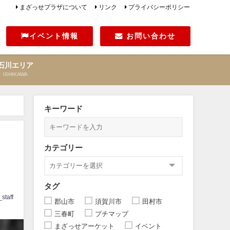
まざっせプラザについて
リンク
プライバシーポリシー
イベント情報
お問い合わせ
石川エリア
ISHIKAWA
キーワード
カテゴリー
タグ
staff
郡山市
須賀川市
田村市
三春町
プチマップ
まざっせアーケット
イベント