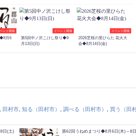
ベント開催
イベント開催
イベント開催
◆8月6
第5回中ノ沢こけし祭り◆9
2026芝桜の里ひらた 花火大
月13日(日)
会◆8月14日(金)
,
田村市
,
知る（田村市）
,
調べる（田村市）
,
買う（田
8日(土)
第62回うねめまつり◆8月6日(木)～8