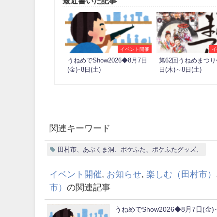
最近書いた記事
イベント開催
イ
うねめでShow2026◆8月7日
第62回うねめまつり
(金)･8日(土)
日(木)～8日(土)
関連キーワード
田村市、あぶくま洞、ポケふた、ポケふたグッズ、
イベント開催
,
お知らせ
,
楽しむ（田村市）
市）
の関連記事
うねめでShow2026◆8月7日(金)･