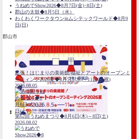
うねめでShow2026◆8月7日(金)･8日(土)
郡山の太鼓◆8月5日（水）
わくわくワークタウンinムシテックワールド◆8月9
日(日)
郡山市
出張！はじまりの美術館/福祉とアートのオープンミ
ーティング2026夏◆8月5日(水)～11日(火祝)
2026.08.05
第62回うねめまつり◆8月6日(木)～8日(土)
2026.08.02