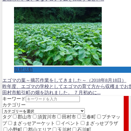
取材活動
エゴマの葉～摘芯作業をしてきました～（2018年8月18日）
昨年度、エゴマの学校としてエゴマの育て方から収穫までお
田村市船引町の畑を訪れました。 ７月初めに...
キーワード
カテゴリー
タグ
郡山市
須賀川市
田村市
三春町
プチマッ
プ
まざっせアーケット
イベント
まざっせプラザ
小野町
郡山エリア
玉川村
石川町