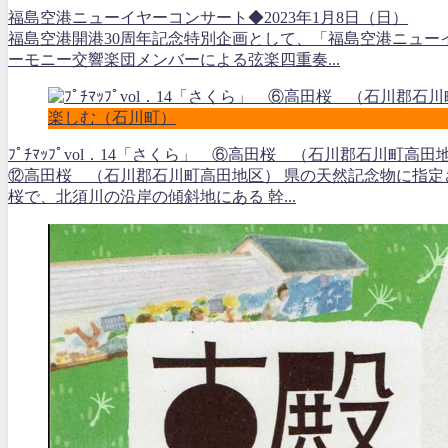
福島空港ニューイヤーコンサート◆2023年1月8日（日）
福島空港開港30周年記念特別企画として、「福島空港ニュー
ーモニー交響楽団メンバーによる弦楽四重奏...
楽しむ（石川町）
ﾌﾟﾁﾏｯﾌﾟvol．14「さくら」 ⑥高田桜 （石川郡石川町高田
⑫高田桜 （石川郡石川町高田地区） 県の天然記念物に指定
桜で、北須川の沿岸の傾斜地にある 幹...