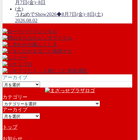
うねめでShow2026◆8月7日(金)･8日(土)
2026.08.02
アーカイブ
ア
ー
カテゴリー
カ
カ
イ
アーカイブ
テ
ブ
ア
ゴ
ー
リ
トップ
カ
ー
イ
お知らせ