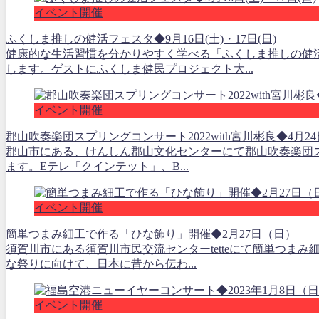
イベント開催
ふくしま推しの健活フェスタ◆9月16日(土)・17日(日)
健康的な生活習慣を分かりやすく学べる「ふくしま推しの健
します。ゲストにふくしま健民プロジェクト大...
イベント開催
郡山吹奏楽団スプリングコンサート2022with宮川彬良◆4月2
郡山市にある、けんしん郡山文化センターにて郡山吹奏楽団スプ
ます。Eテレ「クインテット」、B...
イベント開催
簡単つまみ細工で作る「ひな飾り」開催◆2月27日（日）
須賀川市にある須賀川市民交流センターtetteにて簡単つま
な祭りに向けて、日本に昔から伝わ...
イベント開催