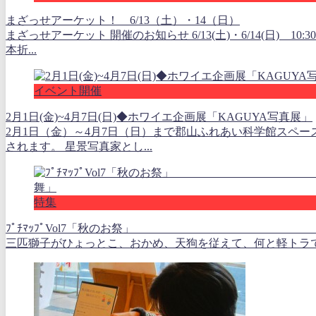
まざっせアーケット！ 6/13（土）・14（日）
まざっせアーケット 開催のお知らせ 6/13(土)・6/14(日) 1
本折...
イベント開催
2月1日(金)~4月7日(日)◆ホワイエ企画展「KAGUYA写真展」
2月1日（金）～4月7日（日）まで郡山ふれあい科学館スペー
されます。 星景写真家とし...
特集
ﾌﾟﾁﾏｯﾌﾟVol7「秋のお祭」 ⑦田
三匹獅子がひょっとこ、おかめ、天狗を従えて、何と軽トラで