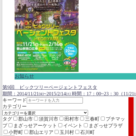
お知らせ
第9回 ビックツリーページェントフェスタ
期間：2014/11/21㈮~2015/2/14㈯ 時間：17：00~23：30（11/21㈮
キーワード
カテゴリー
タグ
郡山市
須賀川市
田村市
三春町
プチマッ
プ
まざっせアーケット
イベント
まざっせプラザ
小野町
郡山エリア
玉川村
石川町