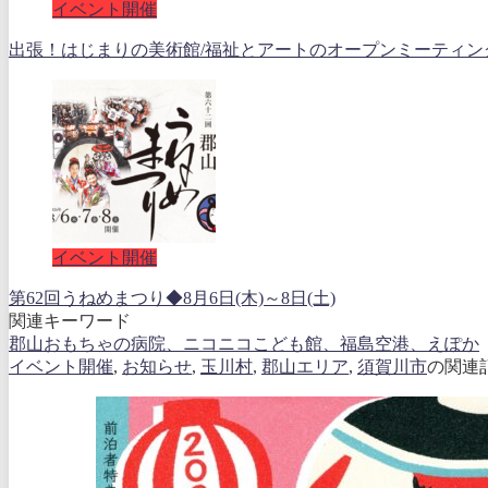
イベント開催
出張！はじまりの美術館/福祉とアートのオープンミーティング202
イベント開催
第62回うねめまつり◆8月6日(木)～8日(土)
関連キーワード
郡山おもちゃの病院、ニコニコこども館、福島空港、えぽか
イベント開催
,
お知らせ
,
玉川村
,
郡山エリア
,
須賀川市
の関連