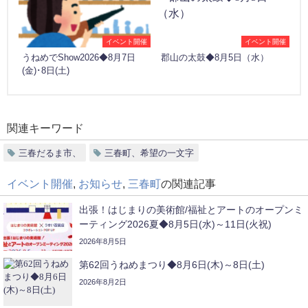
イベント開催
イベント開催
うねめでShow2026◆8月7日
郡山の太鼓◆8月5日（水）
(金)･8日(土)
関連キーワード
三春だるま市、
三春町、希望の一文字
イベント開催
,
お知らせ
,
三春町
の関連記事
出張！はじまりの美術館/福祉とアートのオープンミ
ーティング2026夏◆8月5日(水)～11日(火祝)
2026年8月5日
第62回うねめまつり◆8月6日(木)～8日(土)
2026年8月2日