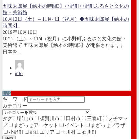
五味太郎展【絵本の時間3】
小野町
小野町ふるさと文化の
館・美術館
10月12日（土）～11月4日（祝月）◆五味太郎展【絵本の
時間3】
2019年10月10日
10/12（土）～11/4（祝月）に小野町ふるさと文化の館・
美術館で 五味太郎展【絵本の時間3】が開催されます。
日本を...
info
1 / 6
キーワード
カテゴリー
タグ
郡山市
須賀川市
田村市
三春町
プチマッ
プ
まざっせアーケット
イベント
まざっせプラザ
小野町
郡山エリア
玉川村
石川町