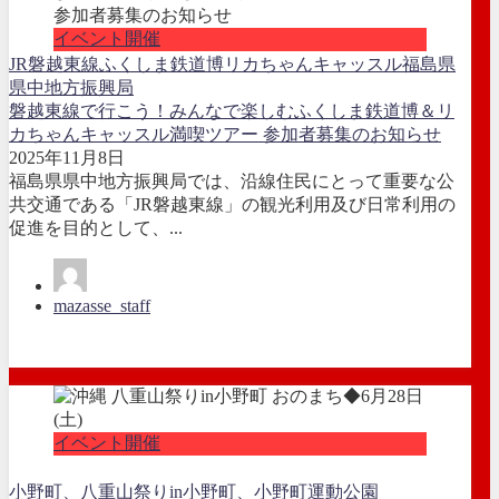
イベント開催
JR磐越東線
ふくしま鉄道博
リカちゃんキャッスル
福島県
県中地方振興局
磐越東線で行こう！みんなで楽しむふくしま鉄道博＆リ
カちゃんキャッスル満喫ツアー 参加者募集のお知らせ
2025年11月8日
福島県県中地方振興局では、沿線住民にとって重要な公
共交通である「JR磐越東線」の観光利用及び日常利用の
促進を目的として、...
mazasse_staff
イベント開催
小野町、八重山祭りin小野町、小野町運動公園