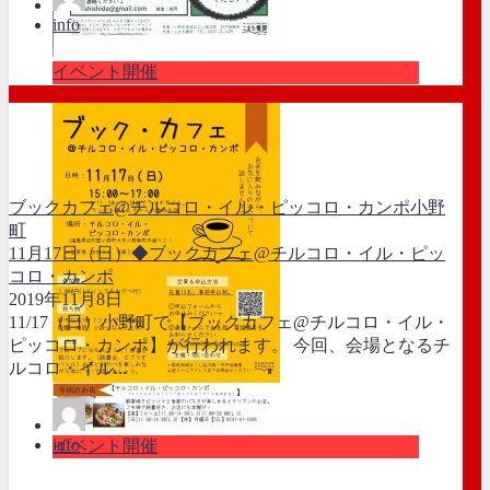
info
イベント開催
ブックカフェ@チルコロ・イル・ピッコロ・カンポ
小野
町
11月17日（日）◆ブックカフェ@チルコロ・イル・ピッ
コロ・カンポ
2019年11月8日
11/17（日）小野町で【ブックカフェ@チルコロ・イル・
ピッコロ・カンポ】が行われます。 今回、会場となるチ
ルコロ・イル...
info
イベント開催