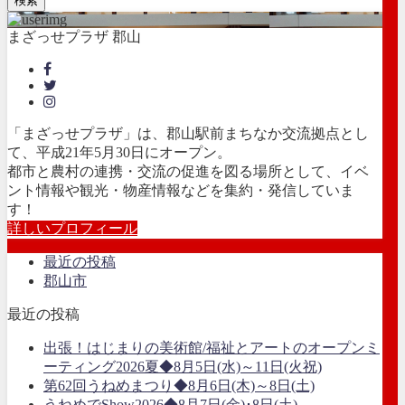
検索
まざっせプラザ 郡山
「まざっせプラザ」は、郡山駅前まちなか交流拠点とし
て、平成21年5月30日にオープン。
都市と農村の連携・交流の促進を図る場所として、イベ
ント情報や観光・物産情報などを集約・発信していま
す！
詳しいプロフィール
最近の投稿
郡山市
最近の投稿
出張！はじまりの美術館/福祉とアートのオープンミ
ーティング2026夏◆8月5日(水)～11日(火祝)
第62回うねめまつり◆8月6日(木)～8日(土)
うねめでShow2026◆8月7日(金)･8日(土)