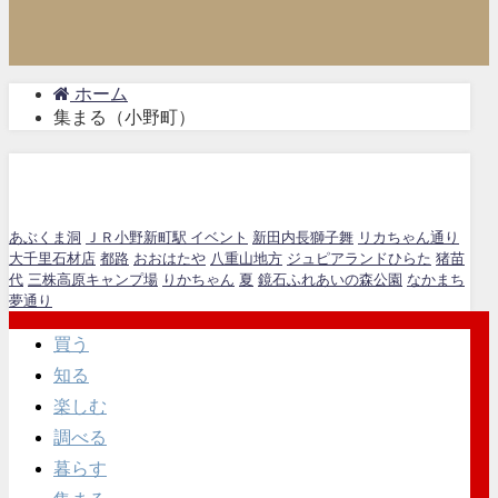
ホーム
集まる（小野町）
集まる（小野町）
あぶくま洞
ＪＲ小野新町駅 イベント
新田内長獅子舞
リカちゃん通り
大千里石材店
都路
おおはたや
八重山地方
ジュピアランドひらた
猪苗
代
三株高原キャンプ場
りかちゃん
夏
鏡石ふれあいの森公園
なかまち
夢通り
買う
知る
楽しむ
調べる
暮らす