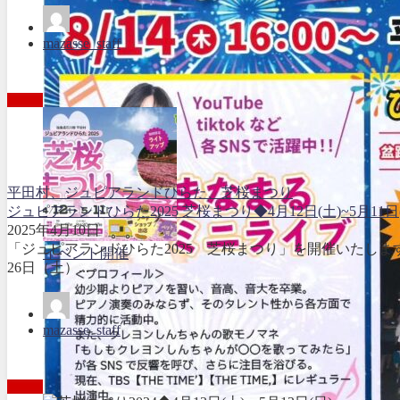
mazasse_staff
平田村、ジュピアランドひらた、芝桜まつり
ジュピアランドひらた2025 芝桜まつり◆4月12日(土)~5月11日
2025年4月10日
「ジュピアランドひらた2025 芝桜まつり」を開催いたしま
イベント開催
26日（土）...
mazasse_staff