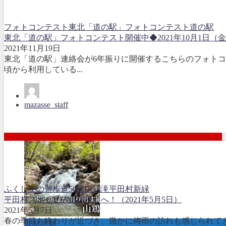
フォトコンテスト
東北「道の駅」フォトコンテスト
道の駅
東北「道の駅」フォトコンテスト開催中◆2021年10月1日（金）
2021年11月19日
東北「道の駅」連絡会が6年振りに開催するこちらのフォト
頃から利用している...
mazasse_staff
ふくしまの遊歩道50選
山鶏滝
平田村
新緑
平田村スポット「山鶏滝」へ！（2021年5月5日）
2021年5月7日
春の季節も終わりが近づき、微かに梅雨の訪れも感じられて
取材活動