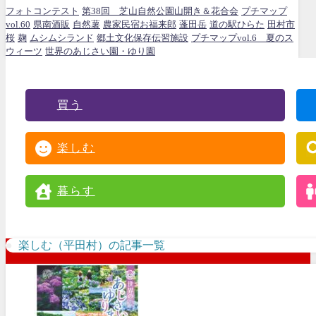
フォトコンテスト
第38回 芝山自然公園山開き＆花合会
プチマップ
vol.60
県南酒販
自然薯
農家民宿お福来郎
蓬田岳
道の駅ひらた
田村市
桜
麹
ムシムシランド
郷土文化保存伝習施設
プチマップvol.6 夏のス
ウィーツ
世界のあじさい園・ゆり園
買う
楽しむ
暮らす
楽しむ（平田村）の記事一覧