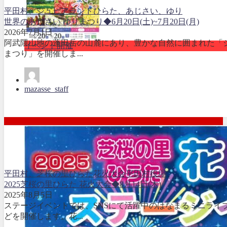
平田村、ジュピアランドひらた、あじさい、ゆり
世界のあじさい ゆりまつり◆6月20日(土)~7月20日(月)
2026年7月1日
阿武隈山地の蓬田岳の山麓にあり、豊かな自然に囲まれた「
イベント開催
まつり」を開催しま...
mazasse_staff
平田村、芝桜の里ひらた花火大会
平田村役場
2025芝桜の里ひらた 花火大会◆8月14日(木)
2025年8月5日
ステージイベントでは、SNSにて活躍中のはなまるミニライ
どを開催します。花...