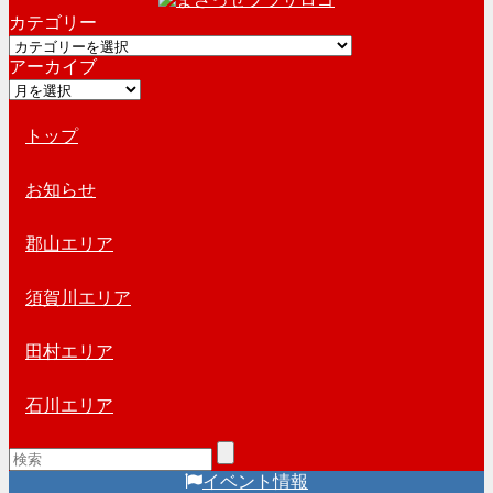
ー
カテゴリー
カ
カ
イ
アーカイブ
テ
ブ
ア
ゴ
ー
リ
カ
トップ
ー
イ
ブ
お知らせ
郡山エリア
須賀川エリア
田村エリア
石川エリア
イベント情報