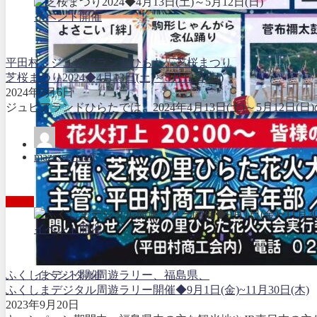
イベント開催
平田村、ジュピアランドひらた、芝桜まつり
芝桜まつり2024◆4月13日(土)～5月12日(日)
2024年5月6日
ジュピアランドひらたでは、2024年4月13日(土)～5月12日(日
mazasse_staff
イベント開催
ふくしまデジタル周遊ラリー、福島県、
イベント開催
ふくしまデジタル周遊ラリー開催◆9月1日(金)~11月30日(木)
2023年9月20日