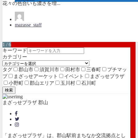
花々の色合いも濃さを増...
mazasse_staff
1 / 6
キーワード
カテゴリー
タグ
郡山市
須賀川市
田村市
三春町
プチマッ
プ
まざっせアーケット
イベント
まざっせプラザ
小野町
郡山エリア
玉川村
石川町
検索
まざっせプラザ 郡山
「まざっせプラザ」は、郡山駅前まちなか交流拠点とし