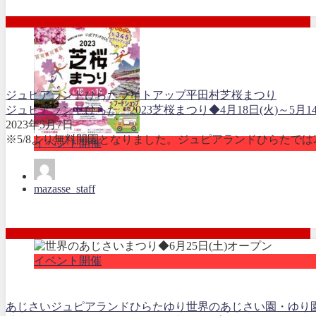
ジュピアランドひらた
ライトアップ
平田村
芝桜まつり
ジュピアランドひらた・2023芝桜まつり◆4月18日(火)～5月14
2023年5月7日
※5/8より無料開園となりました。ジュピアランドひらたでは2023年4
イベント開催
mazasse_staff
イベント開催
あじさい
ジュピアランドひらた
ゆり
世界のあじさい園・ゆり