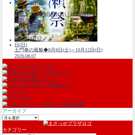
萩姫まつり◆8月9日(日)・10日(月)
2026.08.07
土門拳の風貌◆8月8日(土)～10月12日(日)
2026.08.07
アーカイブ
ア
ー
カテゴリー
カ