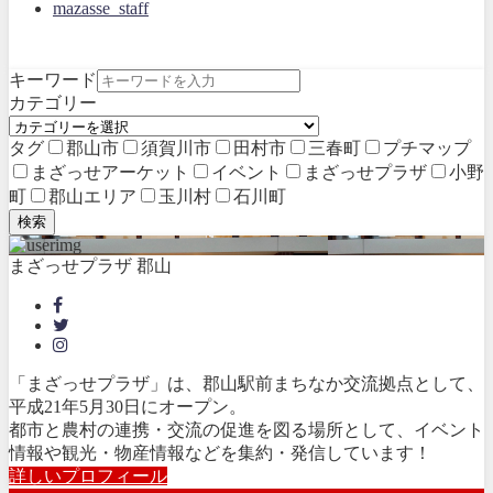
mazasse_staff
キーワード
カテゴリー
タグ
郡山市
須賀川市
田村市
三春町
プチマップ
まざっせアーケット
イベント
まざっせプラザ
小野
町
郡山エリア
玉川村
石川町
検索
まざっせプラザ 郡山
「まざっせプラザ」は、郡山駅前まちなか交流拠点として、
平成21年5月30日にオープン。
都市と農村の連携・交流の促進を図る場所として、イベント
情報や観光・物産情報などを集約・発信しています！
詳しいプロフィール