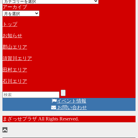
カ
イ
アーカイブ
テ
ブ
ア
ゴ
ー
リ
トップ
カ
ー
イ
お知らせ
ブ
郡山エリア
須賀川エリア
田村エリア
石川エリア
イベント情報
お問い合わせ
まざっせプラザ All Rights Reserved.