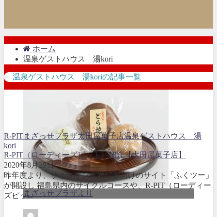
ホーム
温泉ゲストハウス 湯kori
温泉ゲストハウス 湯koriの記事一覧
R-PIT
まざっせプラザ
太田屋菓子店
温泉ゲストハウス 湯
kori
R-PIT（ローディーズピット）紹介【太田屋菓子店】
2020年8月29日
昨年度より、サイクリング愛好家向けのサイト「ふくツー」
が開設し 福島県内のサイクルコースや、R-PIT（ローディー
まざっせプラザより
ズピッ...