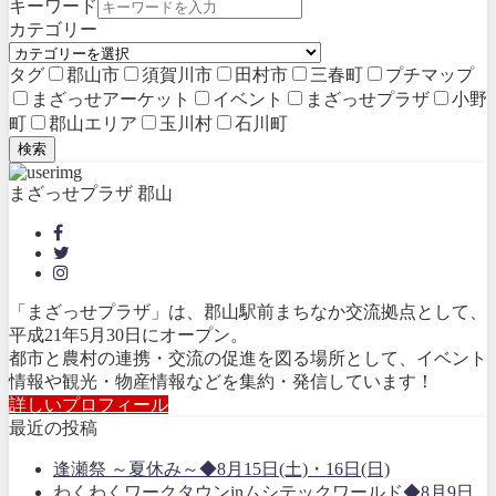
キーワード
カテゴリー
タグ
郡山市
須賀川市
田村市
三春町
プチマップ
まざっせアーケット
イベント
まざっせプラザ
小野
町
郡山エリア
玉川村
石川町
検索
まざっせプラザ 郡山
「まざっせプラザ」は、郡山駅前まちなか交流拠点として、
平成21年5月30日にオープン。
都市と農村の連携・交流の促進を図る場所として、イベント
情報や観光・物産情報などを集約・発信しています！
詳しいプロフィール
最近の投稿
逢瀬祭 ～夏休み～◆8月15日(土)・16日(日)
わくわくワークタウンinムシテックワールド◆8月9日