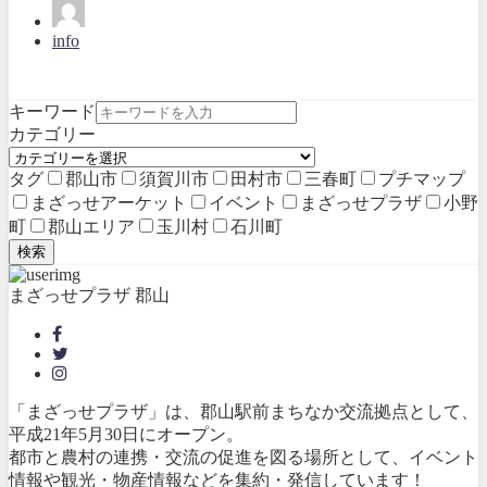
info
キーワード
カテゴリー
タグ
郡山市
須賀川市
田村市
三春町
プチマップ
まざっせアーケット
イベント
まざっせプラザ
小野
町
郡山エリア
玉川村
石川町
検索
まざっせプラザ 郡山
「まざっせプラザ」は、郡山駅前まちなか交流拠点として、
平成21年5月30日にオープン。
都市と農村の連携・交流の促進を図る場所として、イベント
情報や観光・物産情報などを集約・発信しています！