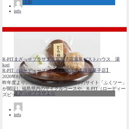
取材活動
info
R-PIT
まざっせプラザ
太田屋菓子店
温泉ゲストハウス 湯
kori
R-PIT（ローディーズピット）紹介【太田屋菓子店】
2020年8月29日
昨年度より、サイクリング愛好家向けのサイト「ふくツー」
が開設し 福島県内のサイクルコースや、R-PIT（ローディー
まざっせプラザより
ズピッ...
info