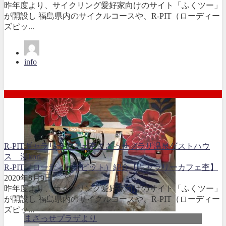
昨年度より、サイクリング愛好家向けのサイト「ふくツー」
が開設し 福島県内のサイクルコースや、R-PIT（ローディー
ズピッ...
info
R-PIT
ギャラリーカフェ杢
まざっせプラザ
温泉ゲストハウ
ス 湯kori
R-PIT（ローディーズピット）紹介【ギャラリーカフェ杢】
2020年8月9日
昨年度より、サイクリング愛好家向けのサイト「ふくツー」
が開設し 福島県内のサイクルコースや、R-PIT（ローディー
ズピッ...
まざっせプラザより