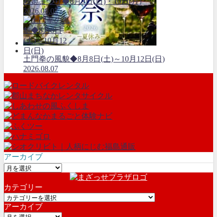
萩姫まつり◆8月9日(日)・10日(月)
2026.08.07
土門拳の風貌◆8月8日(土)～10月12日(日)
2026.08.07
アーカイブ
ア
ー
カテゴリー
カ
カ
イ
アーカイブ
テ
ブ
ア