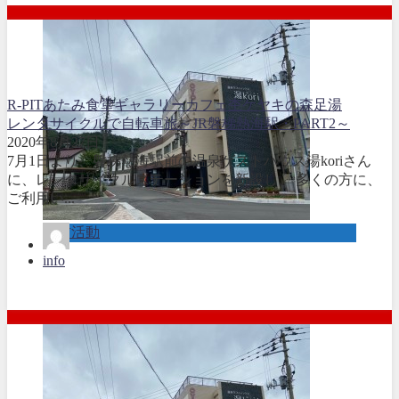
R-PIT
あたみ食堂
ギャラリーカフェ杢
ケヤキの森足湯
レンタサイクルで自転車旅～JR磐梯熱海駅・PART2～
2020年8月27日
7月1日より、磐梯熱海駅前の温泉ゲストハウス湯koriさん
に、レンタサイクルステーションを新設し、 多くの方に、
ご利用い...
取材活動
info