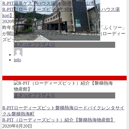
R-PIT
温泉ゲストハウス湯kori
磐梯熱海
郡山市
R-PIT（ローディーズピット）紹介【温泉ゲストハウス湯
kori】
2020年8月24日
昨年度より、サイクリング愛好家向けのサイト「ふくツー」
が開設し 福島県内のサイクルコースや、R-PIT（ローディー
ズピッ...
まざっせプラザより
info
まざっせプラザより
R-PIT
ローディーズピット
磐梯熱海ロードバイクレンタサイ
クル
磐梯熱海町
R-PIT（ローディーズピット）紹介【磐梯熱海物産館】
2020年8月20日