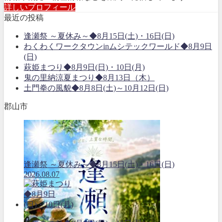
詳しいプロフィール
最近の投稿
逢瀬祭 ～夏休み～◆8月15日(土)・16日(日)
わくわくワークタウンinムシテックワールド◆8月9日
(日)
萩姫まつり◆8月9日(日)・10日(月)
鬼の里納涼夏まつり◆8月13日（木）
土門拳の風貌◆8月8日(土)～10月12日(日)
郡山市
逢瀬祭 ～夏休み～◆8月15日(土)・16日(日)
2026.08.07