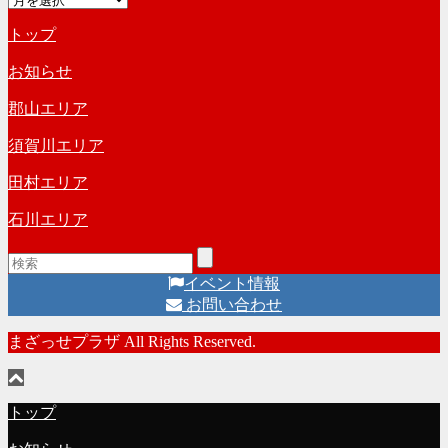
ゴ
ー
リ
トップ
カ
ー
イ
お知らせ
ブ
郡山エリア
須賀川エリア
田村エリア
石川エリア
イベント情報
お問い合わせ
まざっせプラザ All Rights Reserved.
トップ