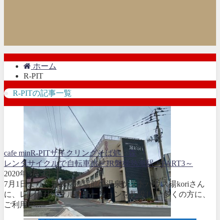
ホーム
R-PIT
R-PITの記事一覧
cafe min
R-PIT
サイクリング
そば処 森
レンタサイクルで自転車旅～JR磐梯熱海駅・PART3～
2020年9月5日
7月1日より、磐梯熱海駅前の温泉ゲストハウス湯koriさん
に、レンタサイクルステーションを新設し、 多くの方に、
ご利用い...