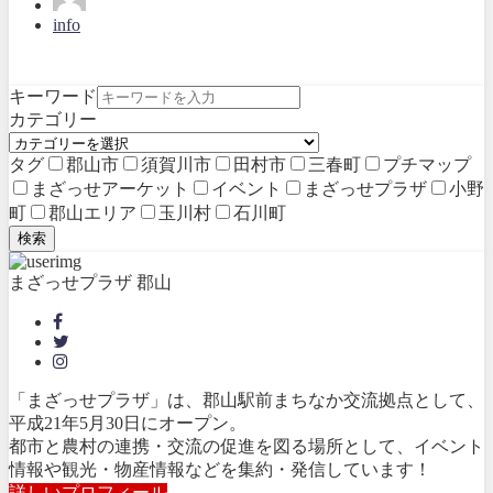
info
キーワード
カテゴリー
タグ
郡山市
須賀川市
田村市
三春町
プチマップ
まざっせアーケット
イベント
まざっせプラザ
小野
町
郡山エリア
玉川村
石川町
検索
まざっせプラザ 郡山
「まざっせプラザ」は、郡山駅前まちなか交流拠点として、
平成21年5月30日にオープン。
都市と農村の連携・交流の促進を図る場所として、イベント
情報や観光・物産情報などを集約・発信しています！
詳しいプロフィール