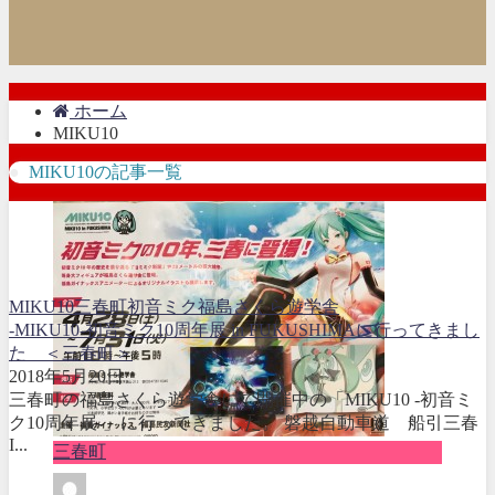
ホーム
MIKU10
MIKU10の記事一覧
MIKU10
三春町
初音ミク
福島さくら遊学舎
-MIKU10-初音ミク10周年展 in FUKUSHIMAに行ってきまし
た ＜三春町＞
2018年5月20日
三春町の福島さくら遊学舎にて開催中の「MIKU10 -初音ミ
ク10周年展-」に行ってきました。 磐越自動車道 船引三春
I...
三春町