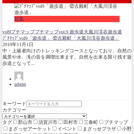
特集
vol9
プチマップ
プチマップvol.9 遊歩道
大風川渓谷遊歩道
ﾌﾟﾁﾏｯﾌﾟvol9「遊歩道」 ⑫古殿町「大風川渓谷遊歩道」
2010年11月1日
中・上級者向けのトレッキングコースとなっており、自然の
風景や水、滝の音を満喫出来ます。自然を出来る限り残す遊
歩道となって...
admin
キーワード
カテゴリー
タグ
郡山市
須賀川市
田村市
三春町
プチマップ
まざっせアーケット
イベント
まざっせプラザ
小野