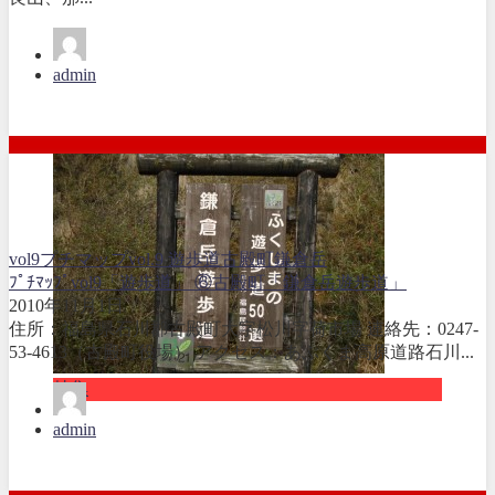
admin
vol9
プチマップvol.9 遊歩道
古殿町
鎌倉岳
ﾌﾟﾁﾏｯﾌﾟvol9「遊歩道」 ⑥古殿町「鎌倉岳遊歩道」
2010年11月1日
住所：福島県石川郡古殿町大字松川字荷市場 連絡先：0247-
53-4613（古殿町役場） アクセス：あぶくま高原道路石川...
特集
admin