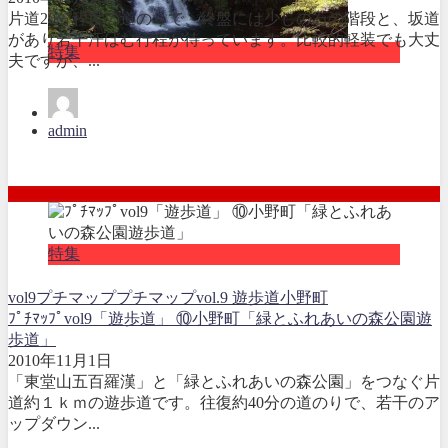
片道20分程度の道のりで、終盤には少しの石の階段と、坂道
があり若干汗ばむ行程が待っています。比較的軽装でも大丈
特集
夫ですが、...
admin
特集
vol9
プチマップ
プチマップvol.9 遊歩道
小野町
ﾌﾟﾁﾏｯﾌﾟvol9「遊歩道」 ⑩小野町「緑とふれあいの森公園遊
歩道」
2010年11月1日
「東堂山五百羅漢」と「緑とふれあいの森公園」をつなぐ片
道約１ｋｍの遊歩道です。往復約40分の道のりで、若干のア
ップダウン...