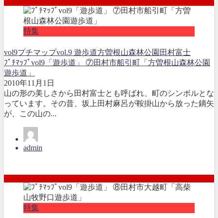
特集
vol9
プチマップvol.9 遊歩道
方曽根山森林公園
田村富士
ﾌﾟﾁﾏｯﾌﾟvol9「遊歩道」 ⑦田村市船引町「方曽根山森林公園
遊歩道」
2010年11月1日
山の形の美しさから田村富士とも呼ばれ、町のシンボルとな
っています。その昔、坂上田村麻呂が鞍掛山から放った鏑矢
が、この山の...
admin
特集