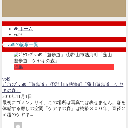
ホーム
vol9
vol9の記事一覧
特集
vol9
ﾌﾟﾁﾏｯﾌﾟvol9「遊歩道」 ①郡山市熱海町「蓬山遊歩道 ケヤ
キの森」
2010年11月1日
最初にゴメンナサイ、この場所は写真では表せません。森を
体感する癒しの空間「ケアキの森」は樹齢３００年、直径２
ｍ超のケヤキ...