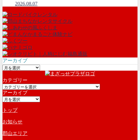
2026.08.07
アーカイブ
ア
ー
カテゴリー
カ
カ
イ
アーカイブ
テ
ブ
ア
ゴ
ー
リ
トップ
カ
ー
イ
お知らせ
ブ
郡山エリア