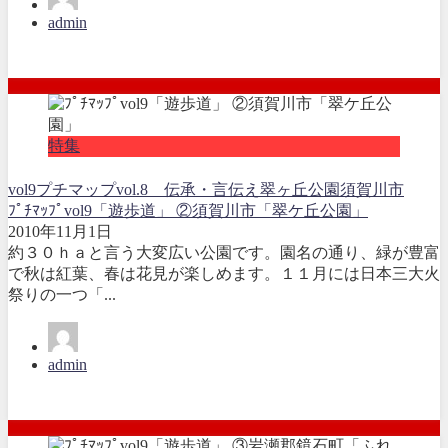
admin
特集
vol9
プチマップvol.8 伝承・言伝え
翠ヶ丘公園
須賀川市
ﾌﾟﾁﾏｯﾌﾟvol9「遊歩道」 ②須賀川市「翠ケ丘公園」
2010年11月1日
約３０ｈａと言う大変広い公園です。園名の通り、緑が豊富
で秋は紅葉、春は花見が楽しめます。１１月には日本三大火
祭りの一つ「...
admin