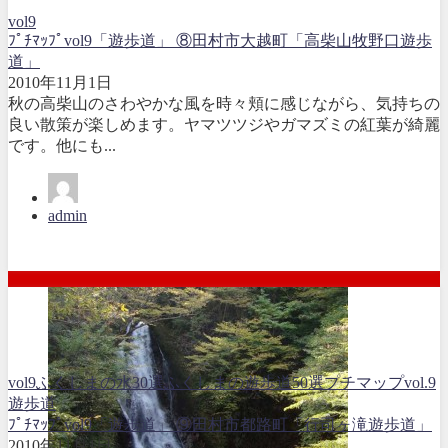
vol9
ﾌﾟﾁﾏｯﾌﾟvol9「遊歩道」 ⑧田村市大越町「高柴山牧野口遊歩
道」
2010年11月1日
秋の高柴山のさわやかな風を時々頬に感じながら、気持ちの
良い散策が楽しめます。ヤマツツジやガマズミの紅葉が綺麗
です。他にも...
admin
vol9
ふくしまの水30選
ふくしまの遊歩道50選
プチマップvol.9
遊歩道
ﾌﾟﾁﾏｯﾌﾟvol9「遊歩道」 ⑨田村市都路町「行司ヶ滝遊歩道」
2010年11月1日