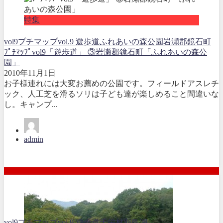
特集
vol9
プチマップvol.9 遊歩道
ふれあいの森公園
岩瀬郡鏡石町
ﾌﾟﾁﾏｯﾌﾟvol9「遊歩道」 ③岩瀬郡鏡石町「ふれあいの森公
園」
2010年11月1日
お子様連れには大変お薦めの公園です。フィールドアスレチ
ック、人工芝を滑るソリは子ども達が楽しめること間違いな
し。キャンプ...
admin
vol9
プチマップvol.9 遊歩道
天栄村
羽鳥湖