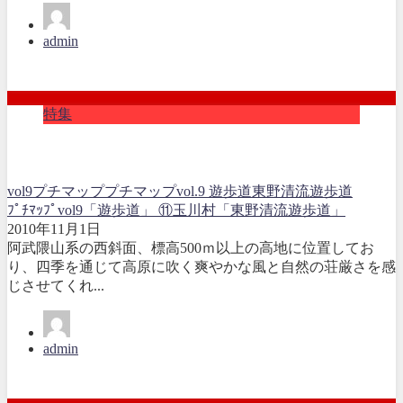
admin
特集
vol9
プチマップ
プチマップvol.9 遊歩道
東野清流遊歩道
ﾌﾟﾁﾏｯﾌﾟvol9「遊歩道」 ⑪玉川村「東野清流遊歩道」
2010年11月1日
阿武隈山系の西斜面、標高500ｍ以上の高地に位置してお
り、四季を通じて高原に吹く爽やかな風と自然の荘厳さを感
じさせてくれ...
admin