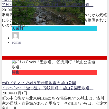
ﾌﾟﾁﾏｯﾌﾟvol9「遊歩道」 ④天栄村「羽鳥湖畔遊歩道」
2010年11月1日
羽鳥湖畔や渓谷を渡る吊り橋など、紅葉を楽しみながら気軽
に歩ける遊歩道があり、サイクルリングロードも整備されて
います。自転...
天栄村
admin
特集
vol9
プチマップvol.9 遊歩道
地雷火
城山公園
ﾌﾟﾁﾏｯﾌﾟvol9「遊歩道」 ⑤浅川町「城山公園遊歩道」
2010年11月1日
町の中心街から北東約1kmにある標高407ｍの城山は、浅川
家の居城・青葉城があった場所で、その山頂からは、安達太
良山、那...