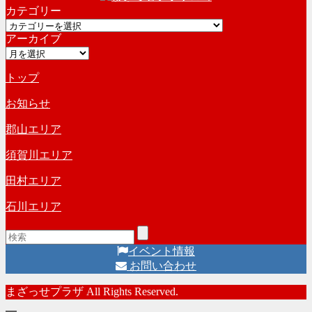
カテゴリー
カ
カ
イ
アーカイブ
テ
ブ
ア
ゴ
ー
リ
トップ
カ
ー
イ
お知らせ
ブ
郡山エリア
須賀川エリア
田村エリア
石川エリア
イベント情報
お問い合わせ
まざっせプラザ All Rights Reserved.