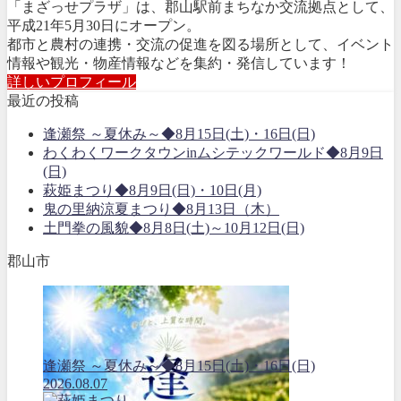
「まざっせプラザ」は、郡山駅前まちなか交流拠点として、
平成21年5月30日にオープン。
都市と農村の連携・交流の促進を図る場所として、イベント
情報や観光・物産情報などを集約・発信しています！
詳しいプロフィール
最近の投稿
逢瀬祭 ～夏休み～◆8月15日(土)・16日(日)
わくわくワークタウンinムシテックワールド◆8月9日
(日)
萩姫まつり◆8月9日(日)・10日(月)
鬼の里納涼夏まつり◆8月13日（木）
土門拳の風貌◆8月8日(土)～10月12日(日)
郡山市
逢瀬祭 ～夏休み～◆8月15日(土)・16日(日)
2026.08.07