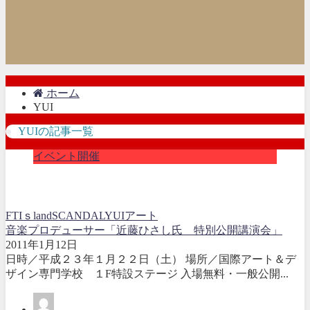
ホーム
YUI
YUIの記事一覧
イベント開催
FTIｓland
SCANDAL
YUI
アート
音楽プロデューサー「近藤ひさし氏 特別公開講演会」
2011年1月12日
日時／平成２３年１月２２日（土） 場所／国際アート＆デ
ザイン専門学校 １F特設ステージ 入場無料・一般公開...