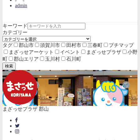
admin
キーワード
カテゴリー
タグ
郡山市
須賀川市
田村市
三春町
プチマップ
まざっせアーケット
イベント
まざっせプラザ
小野
町
郡山エリア
玉川村
石川町
検索
まざっせプラザ 郡山