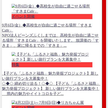
イベント開催
9月6日(金）◆高校生が自由に過ごせる場所「すきま
Cafe」
NPO法人ビーンズふくしまでは、高校生が自由に過ごせ
る場所「すきまCafe」を開催いたします。 放課後の「す
きま」、家に帰るまでの「すきま」...
特集
【子ども「ふるさと福島」魅力発掘プロジェクト】新し
い旅行プランを大募集中！
◇◆◇ 締め切り迫る！◇◆◇ 【子ども「ふるさと福島」
魅力発掘プロジェクト】 新しい旅行プランを大募集中！
県内の魅力やイイトコロを子ど...
イベント開催