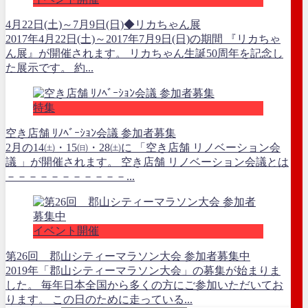
4月22日(土)～7月9日(日)◆リカちゃん展
2017年4月22日(土)～2017年7月9日(日)の期間 『リカちゃ
ん展』が開催されます。 リカちゃん生誕50周年を記念し
た展示です。 約...
特集
空き店舗 ﾘﾉﾍﾞｰｼｮﾝ会議 参加者募集
2月の14㈯・15㈰・28㈯に 「空き店舗 リノベーション会
議 」が開催されます。 空き店舗 リノベーション会議とは
－－－－－－－－－－－...
イベント開催
第26回 郡山シティーマラソン大会 参加者募集中
2019年「郡山シティーマラソン大会」の募集が始まりま
した。 毎年日本全国から多くの方にご参加いただいてお
ります。 この日のために走っている...