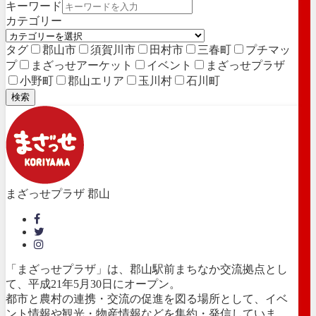
キーワード
カテゴリー
タグ
郡山市
須賀川市
田村市
三春町
プチマッ
プ
まざっせアーケット
イベント
まざっせプラザ
小野町
郡山エリア
玉川村
石川町
検索
まざっせプラザ 郡山
「まざっせプラザ」は、郡山駅前まちなか交流拠点とし
て、平成21年5月30日にオープン。
都市と農村の連携・交流の促進を図る場所として、イベ
ント情報や観光・物産情報などを集約・発信していま