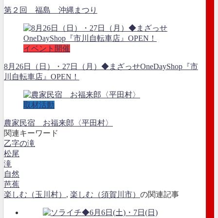
第２回 福島 沖縄まつり
イベント開催
8月26日（日）・27日（月）◆まざっせOneDayShop『市
川自転車店』OPEN！
取材活動
農家民宿 お福来郎〈平田村〉
関連キーワード
乙字の滝
松尾
滝
自然
芭蕉
楽しむ（玉川村）
,
楽しむ（須賀川市）
の関連記事