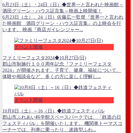
6月23日（土）・24日（日）◆世界一と言われた映画館～
酒田グリーン・ハウス証言集～映画上映開催！
6月23日（土）、24（日）佐藤広一監督『世界一と言われ
た映画館 酒田グリーン・ハウス証言集』の上映会を行
います。 映画『商店ガイレンジャー...
イベント開催
ファミリーフェスタ2024◆10月27日(日)
郡山市制施行１００周年記念『ファミリーフェスタ
2024』が開催されます。子育て、健康、福祉について、
体験や相談会など、多くの方に楽しく理解し...
イベント開催
10月8日（土）～16（日）◆鉄道フェスティバル
郡山市ふれあい科学館スペースパークでは、「鉄道の日
フェスティバル」を開催いたします。 機関車トーマスコ
ーナーでは、列車に乗ったり、迷路型ふわ...