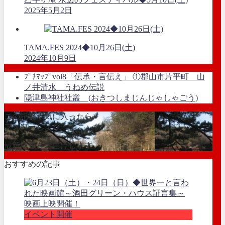
2025年5月2日
TAMA.FES 2024◆10月26日(土)
2024年10月9日
ﾌﾟﾁﾏｯﾌﾟvol8「伝承・言伝え」 ①郡山市片平町 山
ノ井清水 うねめ伝説
隠津島神社社叢 (おきつしまじんじゃしゃごう)
この記事が気に入ったら
フォローしよう
最新情報をお届けします
おすすめの記事
イベント開催