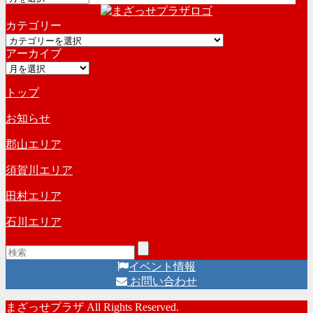
ー
カテゴリー
カ
カ
イ
アーカイブ
テ
ブ
ア
ゴ
ー
リ
トップ
カ
ー
イ
お知らせ
ブ
郡山エリア
須賀川エリア
田村エリア
石川エリア
イベント情報
お問い合わせ
まざっせプラザ All Rights Reserved.