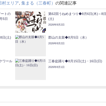
田村エリア
,
集まる（三春町）
の関連記事
アートの
第62回うねめまつり◆8月6日(木)～8
月5日
(土)
2026年8月2日
8日(土)
郡山の太鼓◆8月5日（水）
2026年8月2日
クワール
三春盆踊り◆8月15日(土)・16日(日)
2026年8月1日