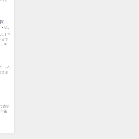
賀
・8、
遊ぶ！学
生まで
す。チ
）♪ 今
震災復
.
園で古墳
 午後