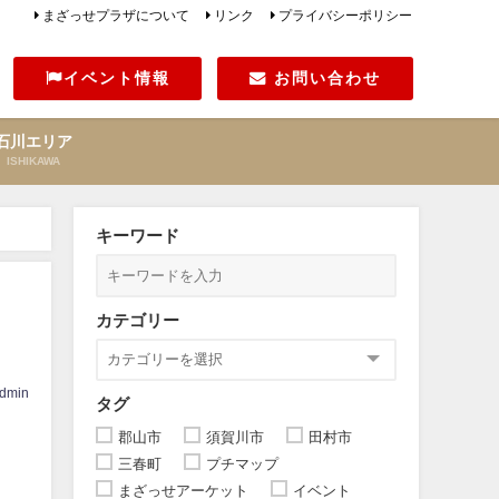
まざっせプラザについて
リンク
プライバシーポリシー
イベント情報
お問い合わせ
石川エリア
ISHIKAWA
キーワード
カテゴリー
dmin
タグ
郡山市
須賀川市
田村市
三春町
プチマップ
まざっせアーケット
イベント