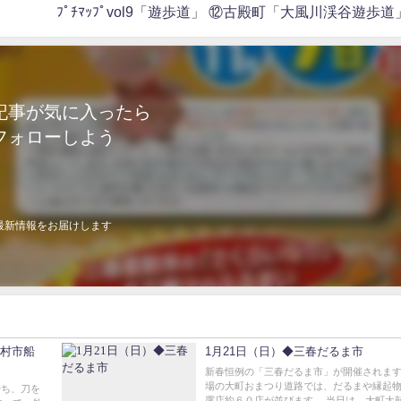
ﾌﾟﾁﾏｯﾌﾟvol9「遊歩道」 ⑫古殿町「大風川渓谷遊歩道
記事が気に入ったら
フォローしよう
最新情報をお届けします
1月21日（日）◆三春だるま市
新春恒例の「三春だるま市」が開催されます
場の大町おまつり道路では、だるまや縁起
持ち、刀を
露店約６０店が並びます。 当日は、大町太