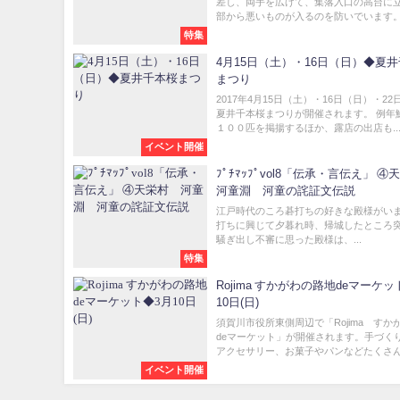
差し、両手を広げて、集落入口の高台に
部から悪いものが入るのを防いでいます。.
特集
4月15日（土）・16日（日）◆夏
まつり
2017年4月15日（土）・16日（日）・22
夏井千本桜まつりが開催されます。 例年
１００匹を掲揚するほか、露店の出店も..
イベント開催
ﾌﾟﾁﾏｯﾌﾟvol8「伝承・言伝え」 ④天栄村
河童淵 河童の詫証文伝説
江戸時代のころ碁打ちの好きな殿様がい
打ちに興じて夕暮れ時、帰城したところ
騒ぎ出し不審に思った殿様は、...
特集
Rojima すかがわの路地deマーケッ
10日(日)
須賀川市役所東側周辺で「Rojima すか
deマーケット」が開催されます。手づく
アクセサリー、お菓子やパンなどたくさんの
イベント開催