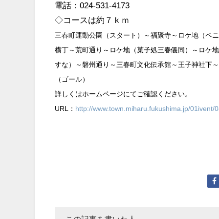
電話：024-531-4173
◇コースは約７ｋｍ
三春町運動公園（スタート）～福聚寺～ロケ地（ベニ
横丁～荒町通り～ロケ地（菓子処三春儀同）～ロケ地
すな）～磐州通り～三春町文化伝承館～王子神社下～
（ゴール）
詳しくはホームページにてご確認ください。
URL：
http://www.town.miharu.fukushima.jp/01ivent