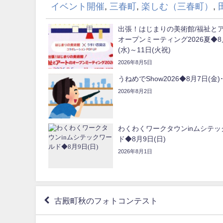
イベント開催
,
三春町
,
楽しむ（三春町）
,
出張！はじまりの美術館/福祉と
オープンミーティング2026夏◆8
(水)～11日(火祝)
2026年8月5日
うねめでShow2026◆8月7日(金)･
2026年8月2日
わくわくワークタウンinムシテッ
ド◆8月9日(日)
2026年8月1日
古殿町秋のフォトコンテスト