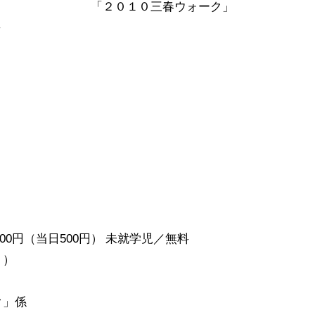
「２０１０三春ウォーク」
～
00円（当日500円） 未就学児／無料
。）
ク」係