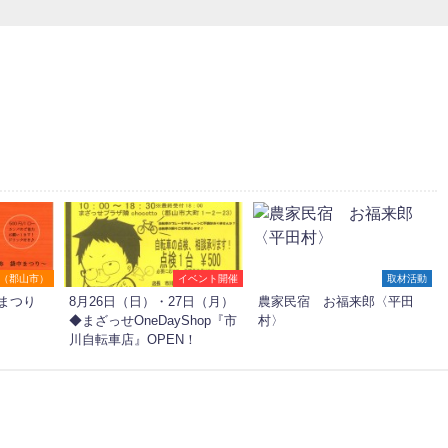
（郡山市）
イベント開催
取材活動
まつり
8月26日（日）・27日（月）
農家民宿 お福来郎〈平田
◆まざっせOneDayShop『市
村〉
川自転車店』OPEN！