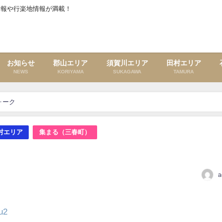
情報や行楽地情報が満載！
お知らせ
郡山エリア
須賀川エリア
田村エリア
NEWS
KORIYAMA
SUKAGAWA
TAMURA
ォーク
村エリア
集まる（三春町）
a