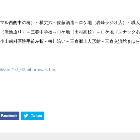
マル西側中の橋）～横丈六～佐藤酒造～ロケ地（岩崎ラジオ店）～職人
（渋池通り）～三春中学校～ロケ地（田村高校）～ロケ地（スナックあ
小山歯科医院手前左折～桜川沿い～三春郷土人形館～三春交流館まほら
/08ivent/10_02miharuwalk.htm
Facebook
Twitter