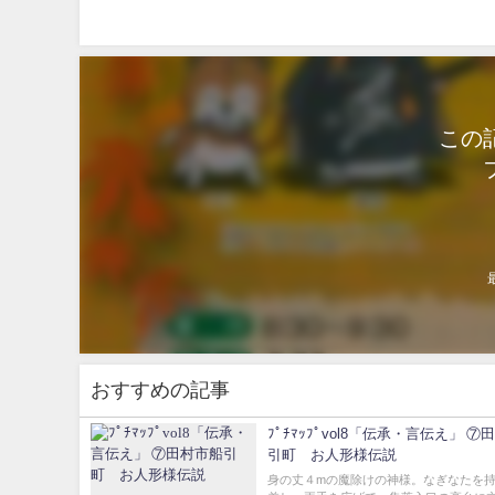
この
おすすめの記事
ﾌﾟﾁﾏｯﾌﾟvol8「伝承・言伝え」 ⑦田村市船
引町 お人形様伝説
身の丈４mの魔除けの神様。なぎなたを