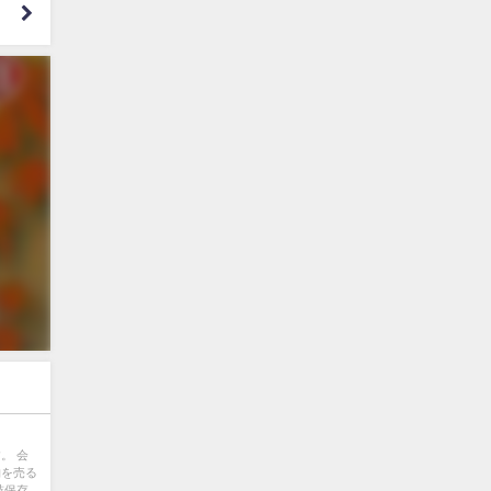
」
。 会
物を売る
鼓保存