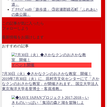
道」
ﾌﾟﾁﾏｯﾌﾟvol9「遊歩道」 ③岩瀬郡鏡石町「ふれあい
の森公園」
この記事が気に入ったら
フォローしよう
最新情報をお届けします
おすすめの記事
イベント開催
7月30日（火）◆さかなクンのおさかな教室 開催！
2019年7月30日（火）に、田村市文化センターにて「さか
なクンのおさかな教室」が開催されます。 国立大学法人
東京海洋大学名誉博士・客員准教...