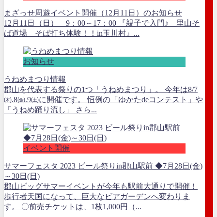
まざっせ周遊イベント開催（12月11日）のお知らせ
12月11日（日） 9：00～17：00 『親子で入門♪ 里山そ
ば道場 そば打ち体験！！in玉川村』...
お知らせ
うねめまつり情報
郡山を代表する祭りの1つ「うねめまつり」。 今年は8/7
㈭.8㈮.9㈯に開催です。 恒例の「ゆかたdeコンテスト」や
「うねめ踊り流し」 さら...
イベント開催
サマーフェスタ 2023 ビール祭りin郡山駅前 ◆7月28日(金)
～30日(日)
郡山ビッグサマーイベントが今年も駅前大通りで開催！
歩行者天国になって、巨大なビアガーデンへ変わりま
す。 〇前売チケットは、1枚1,000円（...