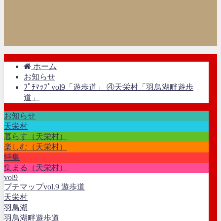
ホーム
お知らせ
ﾌﾟﾁﾏｯﾌﾟvol9「遊歩道」 ④天栄村「羽鳥湖畔遊歩
道」
お知らせ
天栄村
暮らす（天栄村）
楽しむ（天栄村）
特集
集まる（天栄村）
vol9
プチマップvol.9 遊歩道
天栄村
羽鳥湖
羽鳥湖畔遊歩道