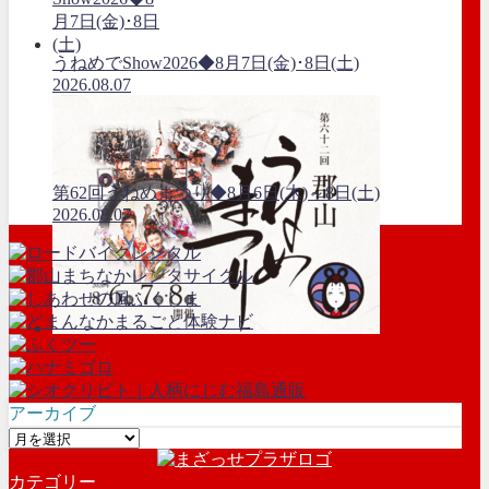
うねめでShow2026◆8月7日(金)･8日(土)
2026.08.07
第62回うねめまつり◆8月6日(木)～8日(土)
2026.08.07
アーカイブ
ア
ー
カテゴリー
カ