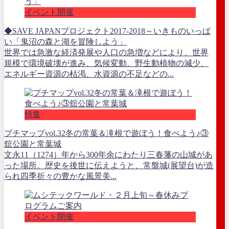
イベント開催
◆SAVE JAPANプロジェクト2017-2018～いきものいっぱ
い「鬼沼の森と湖を冒険しよう」
世界では急激な経済発展や人口の急増などにより、世界
規模で環境破壊が進み、気候変動、野生動植物の減少、
エネルギー資源の枯渇、水資源の不足などの...
特集
プチマップvol.32冬の常葉＆滝根で遊ぼう！食べよう♪③
舘公園と常葉城
文永11（1274）年から300年余にわたり三春藩の山城があ
った場所。歴史を後世に伝えようと、常盤城(展望台)が造
られ四季折々の豊かな風景美...
イベント開催