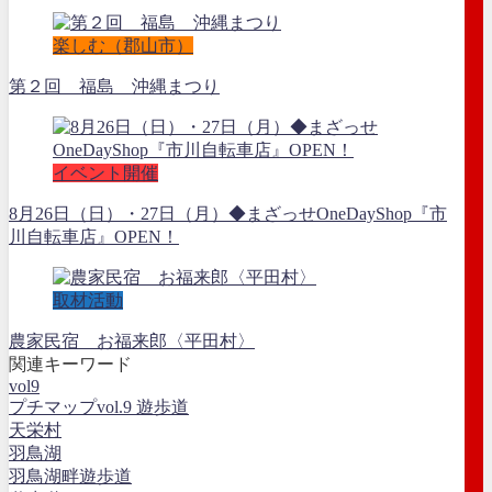
楽しむ（郡山市）
第２回 福島 沖縄まつり
イベント開催
8月26日（日）・27日（月）◆まざっせOneDayShop『市
川自転車店』OPEN！
取材活動
農家民宿 お福来郎〈平田村〉
関連キーワード
vol9
プチマップvol.9 遊歩道
天栄村
羽鳥湖
羽鳥湖畔遊歩道