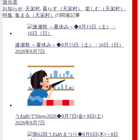
遊歩道
お知らせ
,
天栄村
,
暮らす（天栄村）
,
楽しむ（天栄村）
,
特集
,
集まる（天栄村）
の関連記事
逢瀬祭 ～夏休み～◆8月15日（土）・16日（日）
2026年8月7日
うねめでShow2026◆8月7日(金)･8日(土)
2026年8月7日