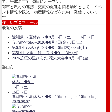
て、平成21年5月30日にオープン。
都市と農村の連携・交流の促進を図る場所として、イベ
ント情報や観光・物産情報などを集約・発信していま
す！
詳しいプロフィール
最近の投稿
逢瀬祭 ～夏休み～◆8月15日（土）・16日（日）
うねめでShow2026◆8月7日(金)･8日(土)
第62回うねめまつり◆8月6日(木)～8日(土)
第5回中ノ沢こけし祭り◆9月13日(日)
2026芝桜の里ひらた 花火大会◆8月14日(金)
郡山市
逢瀬祭 ～夏休み～◆8月15日（土）・16日（日）
2026.08.07