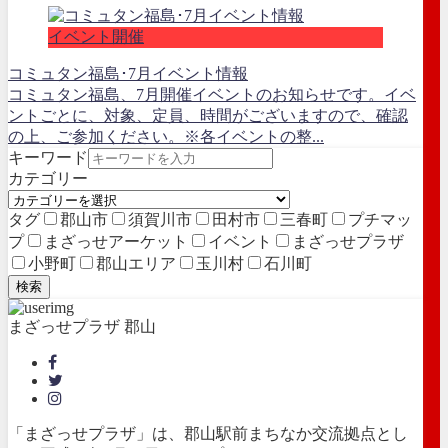
イベント開催
コミュタン福島･7月イベント情報
コミュタン福島、7月開催イベントのお知らせです。イベ
ントごとに、対象、定員、時間がございますので、確認
の上、ご参加ください。※各イベントの整...
キーワード
カテゴリー
タグ
郡山市
須賀川市
田村市
三春町
プチマッ
プ
まざっせアーケット
イベント
まざっせプラザ
小野町
郡山エリア
玉川村
石川町
検索
まざっせプラザ 郡山
「まざっせプラザ」は、郡山駅前まちなか交流拠点とし