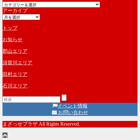
カ
イ
アーカイブ
テ
ブ
ア
ゴ
ー
リ
トップ
カ
ー
イ
お知らせ
ブ
郡山エリア
須賀川エリア
田村エリア
石川エリア
イベント情報
お問い合わせ
まざっせプラザ All Rights Reserved.