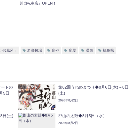
川自転車店』OPEN！
ったかお風呂」
岩瀬牧場
扇や
扇屋
温泉
福島県
アートの
第62回うねめまつり◆8月6日(木)～8
月5日
(土)
2026年8月2日
8日(土)
郡山の太鼓◆8月5日（水）
2026年8月2日