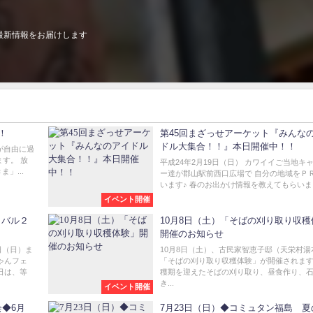
最新情報をお届けします
！
第45回まざっせアーケット『みんな
ドル大集合！！』本日開催中！！
が自由に過
ます。 放
平成24年2月19日（日） カワイイご当地キ
」...
ー達が郡山駅前西口広場で 自分の地域をＰ
います♪ 春のお出かけ情報を教えてもらいま..
イベント開催
ィバル２
10月8日（土）「そばの刈り取り収穫
開催のお知らせ
日（日）ま
10月8日（土）、古民家智恵子邸（天栄村湯
ゃんフェ
「そばの刈り取り収穫体験」が開催されます
日は、等
穫期を迎えたそばの刈り取り、昼食作り、
き...
イベント開催
◆6月
7月23日（日）◆コミュタン福島 夏