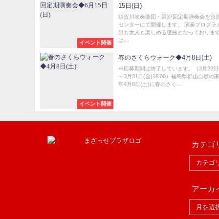
15日(日)
須賀川吹奏楽団・第37回定期演奏会を須
センターにて開催します。 演奏プログラ
供も大人も楽しめる選曲となっておりま
は...
イベント開催
春のさくらウォーク◆4月8日(土)
※応募期間は終了しています。（3月22日(水
～3月31日(金)16:00）福島県郡山自然の家
年4月8日(土)に春のさく...
イベント開催
カテゴ
アーカ