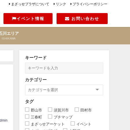
まざっせプラザについて
リンク
プライバシーポリシー
イベント情報
お問い合わせ
石川エリア
ISHIKAWA
キーワード
カテゴリー
タグ
郡山市
須賀川市
田村市
三春町
プチマップ
dmin
まざっせアーケット
イベント