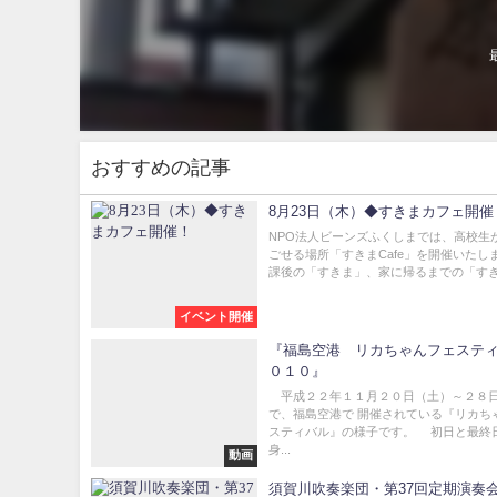
おすすめの記事
8月23日（木）◆すきまカフェ開催
NPO法人ビーンズふくしまでは、高校生
ごせる場所「すきまCafe」を開催いたし
課後の「すきま」、家に帰るまでの「すきま
イベント開催
『福島空港 リカちゃんフェステ
０１０』
平成２２年１１月２０日（土）～２８
で、福島空港で 開催されている『リカち
スティバル』の様子です。 初日と最終
身...
動画
須賀川吹奏楽団・第37回定期演奏会