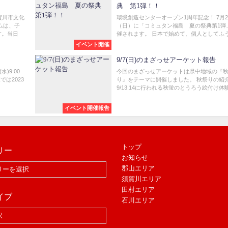
典 第1弾！！
賀川市文化
環境創造センターオープン1周年記念！ 7月2
ムは、子
（日）に「コミュタン福島 夏の祭典第1弾
す。当日
催されます。 日本で始めて、個人としてふうせ
イベント開催
9/7(日)のまざっせアーケット報告
)9:00
今回のまざっせアーケットは県中地域の『
では2023
り』をテーマに開催しました。 秋祭りの紹
9/13.14に行われる秋蛍のとうろう絵付け体験な
イベント開催報告
トップ
リー
お知らせ
郡山エリア
須賀川エリア
田村エリア
イブ
石川エリア