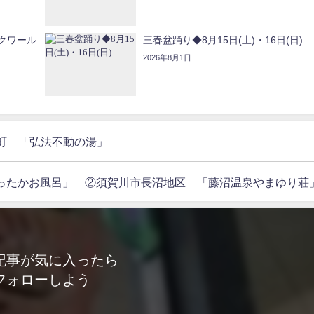
クワール
三春盆踊り◆8月15日(土)・16日(日)
2026年8月1日
鏡石町 「弘法不動の湯」
１３「あったかお風呂」 ②須賀川市長沼地区 「藤沼温泉やまゆり荘
記事が気に入ったら
フォローしよう