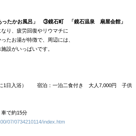
１３「あったかお風呂」 ③鏡石町 「鏡石温泉 扇屋会館」
になり、疲労回復やリウマチに
かったお湯が特徴で、周辺には、
ぶ施設がいっぱいです。
日入浴） 宿泊：一泊二食付き 大人7,000円 子
車で約15分
/100/07/0734210114/index.htm