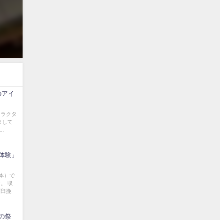
のアイ
ャラクタ
Ｒして
.
体験」
本）で
。 収
石臼挽
の祭