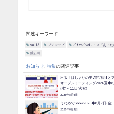
関連キーワード
vol.13
プチマップ
ﾌﾟﾁﾏｯﾌﾟvol．１３「あ
鏡石町
お知らせ
,
特集
の関連記事
出張！はじまりの美術館/福祉と
オープンミーティング2026夏◆8
(水)～11日(火祝)
2026年8月5日
うねめでShow2026◆8月7日(金)･
2026年8月2日