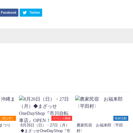
Facebook
Twitter
（郡山市）
イベント開催
取材活動
まつり
8月26日（日）・27日（月）
農家民宿 お福来郎〈平田
◆まざっせOneDayShop『市
村〉