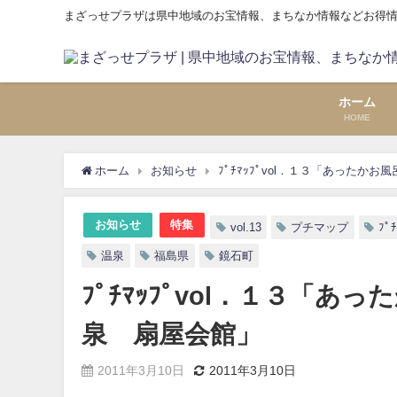
まざっせプラザは県中地域のお宝情報、まちなか情報などお得
ホーム
HOME
ホーム
お知らせ
ﾌﾟﾁﾏｯﾌﾟvol．１３「あった
お知らせ
特集
vol.13
プチマップ
ﾌﾟ
温泉
福島県
鏡石町
ﾌﾟﾁﾏｯﾌﾟvol．１３「
泉 扇屋会館」
2011年3月10日
2011年3月10日