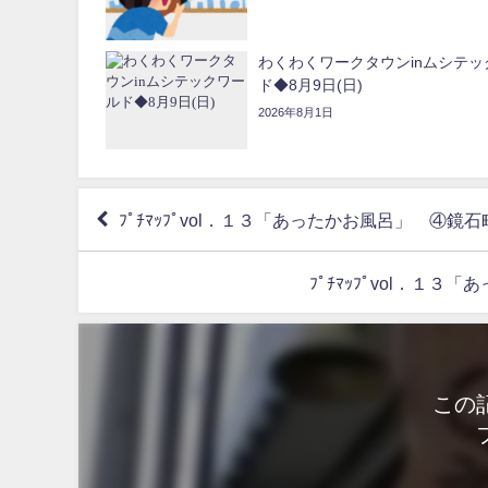
わくわくワークタウンinムシテッ
ド◆8月9日(日)
2026年8月1日
ﾌﾟﾁﾏｯﾌﾟvol．１３「あったかお風呂」 ④
ﾌﾟﾁﾏｯﾌﾟvol．
この