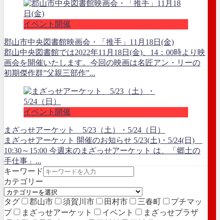
イベント開催
郡山市中央図書館映画会・「推手」11月18日(金)
郡山中央図書館では2022年11月18日(金)、14：00時より映
画会を開催いたします。今回の映画は名匠アン・リーの
初期傑作群”父親三部作”...
イベント開催
まざっせアーケット 5/23（土）・5/24（日）
まざっせアーケット 開催のお知らせ 5/23(土)・5/24(日)
10:30～15:00 今週末のまざっせアーケット は、「郷土の
手仕事」...
キーワード
カテゴリー
タグ
郡山市
須賀川市
田村市
三春町
プチマッ
プ
まざっせアーケット
イベント
まざっせプラザ