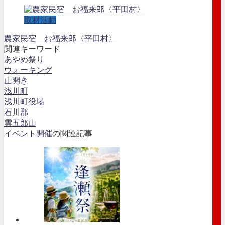
取材活動
農家民宿 お福来郎〈平田村〉
関連キーワード
あやめ祭り
ウォーキング
山開き
浅川町
浅川町役場
石川郡
雲五郎山
イベント開催
の関連記事