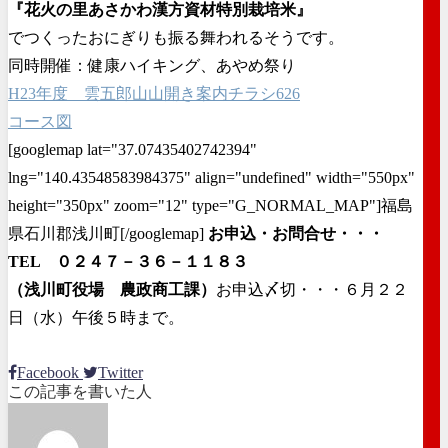
『花火の里あさかわ漢方資材特別栽培米』
でつくったおにぎりも振る舞われるそうです。
同時開催：健康ハイキング、あやめ祭り
H23年度 雲五郎山山開き案内チラシ626
コース図
[googlemap lat="37.07435402742394"
lng="140.43548583984375" align="undefined" width="550px"
height="350px" zoom="12" type="G_NORMAL_MAP"]福島
県石川郡浅川町[/googlemap]
お申込・お問合せ・・・
TEL ０２４７－３６－１１８３
（浅川町役場 農政商工課）
お申込〆切・・・６月２２
日（水）午後５時まで。
Facebook
Twitter
この記事を書いた人