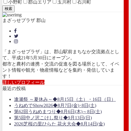
小野町
郡山エリア
玉川村
石川町
検索
まざっせプラザ 郡山
「まざっせプラザ」は、郡山駅前まちなか交流拠点とし
て、平成21年5月30日にオープン。
都市と農村の連携・交流の促進を図る場所として、イベ
ント情報や観光・物産情報などを集約・発信していま
す！
詳しいプロフィール
最近の投稿
逢瀬祭 ～夏休み～◆8月15日（土）・16日（日）
うねめでShow2026◆8月7日(金)･8日(土)
第62回うねめまつり◆8月6日(木)～8日(土)
第5回中ノ沢こけし祭り◆9月13日(日)
2026芝桜の里ひらた 花火大会◆8月14日(金)