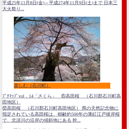
平成25年11月8日(金)～平成274年11月9日(土)まで 日本三
大火祭り...
楽しむ（石川町）
ﾌﾟﾁﾏｯﾌﾟvol．14「さくら」 ⑥高田桜 （石川郡石川町高
田地区）
⑫高田桜 （石川郡石川町高田地区） 県の天然記念物に
指定されている高田桜は、樹齢約500年の薄紅江戸彼岸桜
で、北須川の沿岸の傾斜地にある 幹...