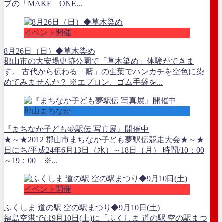
プの「MAKE ONE...
イベント開催
8月26日（日）◆草木染め
郡山市の大安場史跡公園で「草木染め」体験ができま
す。 古代から伝わる「藍」の生葉でハンカチを空色に染
めてみませんか？ ※エプロン、ゴム手袋を...
郡山まちなか
『まちなか子ども夢駅伝 写真展』開催中
★～★2012 郡山市まちなか子ども夢駅伝競走大会★～★
日にち/平成24年6月13日（水）～18日（月） 時間/10：00
～19：00 ※...
イベント開催
ふくしま 道の駅 空の駅まつり◆9月10日(土)
福島空港では9月10日(土)に「ふくしま 道の駅 空の駅まつ