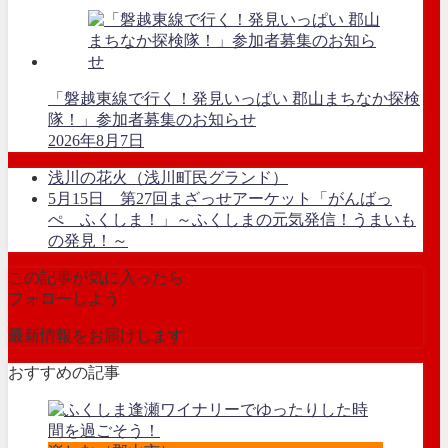
「磐越東線で行く！発見いっぱい 郡山まちなか探検
隊！」参加者募集のお知らせ
2026年8月7日
浅川の花火（浅川町民グランド）
5月15日 第27回まざっせアーケット「がんばっ
ぺ ふくしま！」～ふくしまの元気発信！うまいも
の発見！～
この記事が気に入ったら
フォローしよう
最新情報をお届けします
おすすめの記事