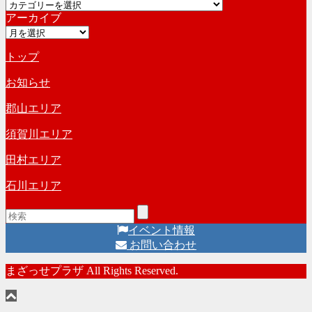
カ
イ
アーカイブ
テ
ブ
ア
ゴ
ー
リ
トップ
カ
ー
イ
お知らせ
ブ
郡山エリア
須賀川エリア
田村エリア
石川エリア
イベント情報
お問い合わせ
まざっせプラザ All Rights Reserved.