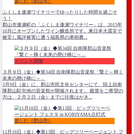
楽しむ（郡山市）
ふくしま逢瀬ワイナリーでゆったりした時間を過ごそ
う！
郡山市逢瀬町の「ふくしま逢瀬ワイナリー」は、2015年
10月にオープンしたワイン醸造所です。東日本大震災で
被災し風評被害に遭う福島県の果樹農...
イベント開催
３月９日（金）◆第34回 自衛隊郡山音楽祭「繋ぐ～輝く
未来の懸け橋に～」
3月9日（金）に、郡山市民文化センターにて、陸上自衛
隊郡山駐屯地の音楽祭が開催されます。 鑑賞をご希望の
方は、２月２日（金）までに往復はがき...
楽しむ（郡山市）
11月16日（金）◆第13回 ビッグツリーページェント フ