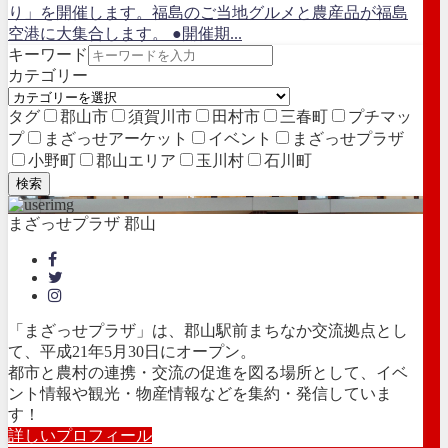
り」を開催します。福島のご当地グルメと農産品が福島
空港に大集合します。 ●開催期...
キーワード
カテゴリー
タグ
郡山市
須賀川市
田村市
三春町
プチマッ
プ
まざっせアーケット
イベント
まざっせプラザ
小野町
郡山エリア
玉川村
石川町
検索
まざっせプラザ 郡山
「まざっせプラザ」は、郡山駅前まちなか交流拠点とし
て、平成21年5月30日にオープン。
都市と農村の連携・交流の促進を図る場所として、イベ
ント情報や観光・物産情報などを集約・発信していま
す！
詳しいプロフィール