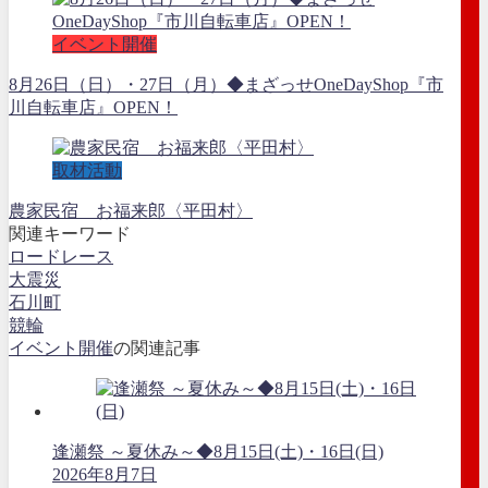
イベント開催
8月26日（日）・27日（月）◆まざっせOneDayShop『市
川自転車店』OPEN！
取材活動
農家民宿 お福来郎〈平田村〉
関連キーワード
ロードレース
大震災
石川町
競輪
イベント開催
の関連記事
逢瀬祭 ～夏休み～◆8月15日(土)・16日(日)
2026年8月7日