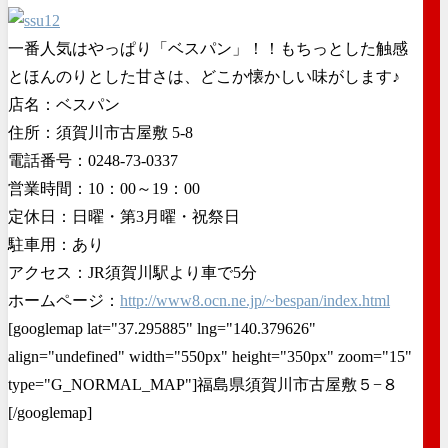
一番人気はやっぱり「ベスパン」！！もちっとした触感
とほんのりとした甘さは、どこか懐かしい味がします♪
店名：ベスパン
住所：須賀川市古屋敷 5-8
電話番号：0248-73-0337
営業時間：10：00～19：00
定休日：日曜・第3月曜・祝祭日
駐車用：あり
アクセス：JR須賀川駅より車で5分
ホームページ：
http://www8.ocn.ne.jp/~bespan/index.html
[googlemap lat="37.295885" lng="140.379626"
align="undefined" width="550px" height="350px" zoom="15"
type="G_NORMAL_MAP"]福島県須賀川市古屋敷５−８
[/googlemap]