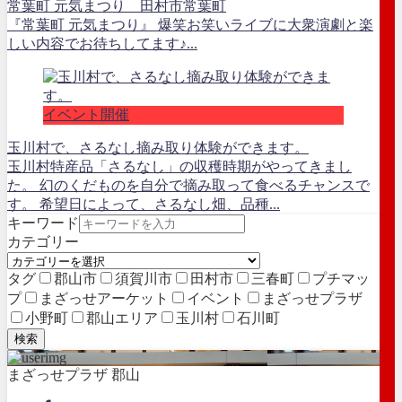
常葉町 元気まつり 田村市常葉町
『常葉町 元気まつり』 爆笑お笑いライブに大衆演劇と楽
しい内容でお待ちしてます♪...
イベント開催
玉川村で、さるなし摘み取り体験ができます。
玉川村特産品「さるなし」の収穫時期がやってきまし
た。 幻のくだものを自分で摘み取って食べるチャンスで
す。 希望日によって、さるなし畑、品種...
キーワード
カテゴリー
タグ
郡山市
須賀川市
田村市
三春町
プチマッ
プ
まざっせアーケット
イベント
まざっせプラザ
小野町
郡山エリア
玉川村
石川町
検索
まざっせプラザ 郡山