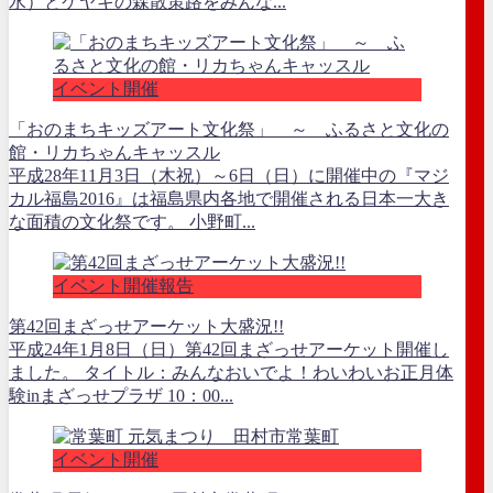
水）とケヤキの森散策路をみんな...
イベント開催
「おのまちキッズアート文化祭」 ～ ふるさと文化の
館・リカちゃんキャッスル
平成28年11月3日（木祝）～6日（日）に開催中の『マジ
カル福島2016』は福島県内各地で開催される日本一大き
な面積の文化祭です。 小野町...
イベント開催報告
第42回まざっせアーケット大盛況!!
平成24年1月8日（日）第42回まざっせアーケット開催し
ました。 タイトル：みんなおいでよ！わいわいお正月体
験inまざっせプラザ 10：00...
イベント開催