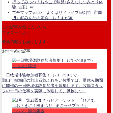
行ってみっぺ！おやこで味見♪さるなしつみとり体
験!!in玉川村
プチマップvol.28『よくばりドライブin須賀川市周
辺』⑪みんなの定食 お！すが家
この記事が気に入ったら
フォローしよう
最新情報をお届けします
おすすめの記事
イベント開催
一日牧場体験参加者募集！（7/1~7/10まで）
郡山市熱海町の郡山石筵ふれあい牧場では、夏休み期間
に開催の一日牧場体験参加者を募集します。牧場スタッ
フの一日の仕事を実際に体験して、動物につ...
イベント開催報告