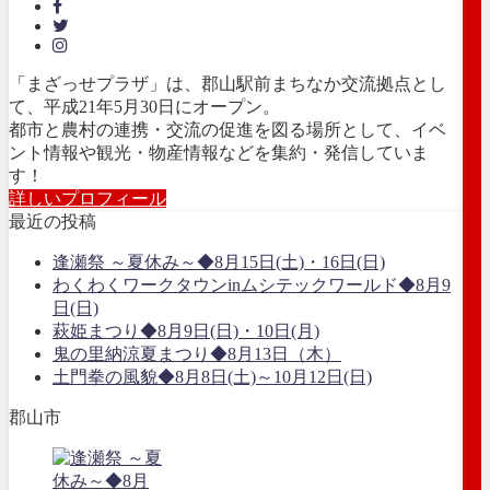
「まざっせプラザ」は、郡山駅前まちなか交流拠点とし
て、平成21年5月30日にオープン。
都市と農村の連携・交流の促進を図る場所として、イベ
ント情報や観光・物産情報などを集約・発信していま
す！
詳しいプロフィール
最近の投稿
逢瀬祭 ～夏休み～◆8月15日(土)・16日(日)
わくわくワークタウンinムシテックワールド◆8月9
日(日)
萩姫まつり◆8月9日(日)・10日(月)
鬼の里納涼夏まつり◆8月13日（木）
土門拳の風貌◆8月8日(土)～10月12日(日)
郡山市