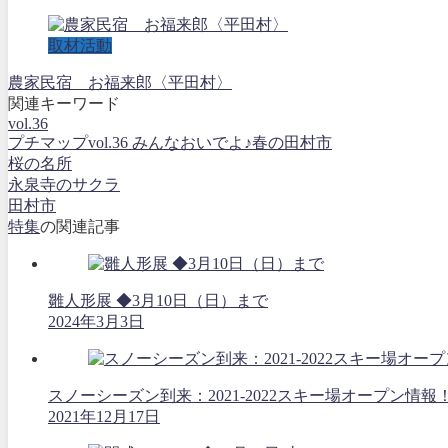
取材活動
農家民宿 お福来郎〈平田村〉
関連キーワード
vol.36
プチマップvol.36 みんなおいでよ♪春の田村市
桜の名所
永泉寺のサクラ
田村市
特集
の関連記事
雛人形展 ◆3月10日（日）まで
2024年3月3日
スノーシーズン到来：2021-2022スキー場オープン情報
2021年12月17日