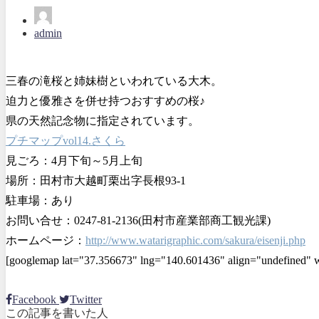
admin
三春の滝桜と姉妹樹といわれている大木。
迫力と優雅さを併せ持つおすすめの桜♪
県の天然記念物に指定されています。
プチマップvol14.さくら
見ごろ：4月下旬～5月上旬
場所：田村市大越町栗出字長根93-1
駐車場：あり
お問い合せ：0247-81-2136(田村市産業部商工観光課)
ホームページ：
http://www.watarigraphic.com/sakura/eisenji.php
[googlemap lat="37.356673" lng="140.601436" align="un
Facebook
Twitter
この記事を書いた人