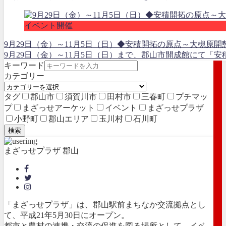
イベント開催
9月29日（金）～11月5日（日）◆安積開拓の原点～大槻原
9月29日（金）～11月5日（日）まで、郡山市開成館にて「
キーワード
カテゴリー
タグ
郡山市
須賀川市
田村市
三春町
プチマッ
プ
まざっせアーケット
イベント
まざっせプラザ
小野町
郡山エリア
玉川村
石川町
検索
まざっせプラザ 郡山
「まざっせプラザ」は、郡山駅前まちなか交流拠点とし
て、平成21年5月30日にオープン。
都市と農村の連携・交流の促進を図る場所として、イベ