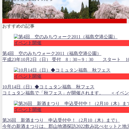
フォローしよう
最新情報をお届けします
おすすめの記事
イベント開催
第4回 空のみちウォーク2011（福島空港公園）
平成23年10月2日（日） 受付 8：30～9：30 スタート 1
イベント開催
10月14日（日）◆コミュタン福島 秋フェス
コミュタン福島で「秋フェス」が開催されます。 ＜イベント内容
イベント開催
第26回 新酒まつり 申込受付中！（2月10（木）まで）
今年の新酒まつりは、郡山地酒探訪2022飲み比べセットと地