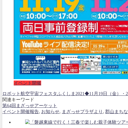
イベント開催
ロボット航空宇宙フェスタふくしま2021◆11月19日（金
関連キーワード
第64回まざっせアーケット
イベント開催報告
,
お知らせ
,
まざっせプラザより
,
郡山まちな