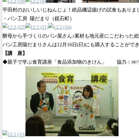
平田村のおいしいじねんじょ！絶品磯辺揚げの試食もありま
・パン工房 陽だまり（鏡石町）
酵母から手づくりのパン屋さん♪素材も地元産にこだわった
パン工房陽だまりさんは12月16日(日)にも購入することがで
【講 座】
◆親子で学ぶ食育講座「食品添加物のきけん」 協力：㈱