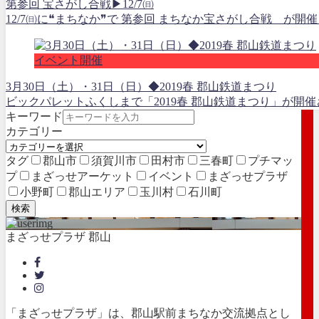
第参回 宝さがし合戦▶12/7㈰
12/7㈰に❝まちなか❞で 第参回 まちなか宝さがし合戦 が開
イベント開催
3月30日（土）・31日（日）◆2019春 郡山鉄道まつり
ビックパレットふくしまで「2019春 郡山鉄道まつり」が開催
キーワード
カテゴリー
タグ
郡山市
須賀川市
田村市
三春町
プチマッ
プ
まざっせアーケット
イベント
まざっせプラザ
小野町
郡山エリア
玉川村
石川町
検索
まざっせプラザ 郡山
「まざっせプラザ」は、郡山駅前まちなか交流拠点とし