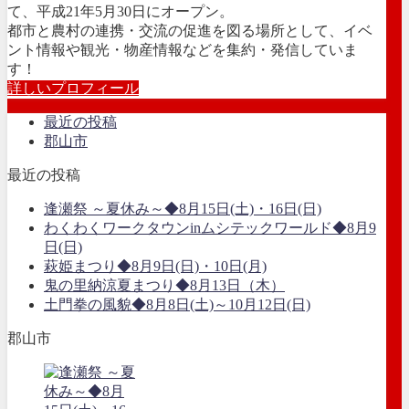
て、平成21年5月30日にオープン。
都市と農村の連携・交流の促進を図る場所として、イベ
ント情報や観光・物産情報などを集約・発信していま
す！
詳しいプロフィール
最近の投稿
郡山市
最近の投稿
逢瀬祭 ～夏休み～◆8月15日(土)・16日(日)
わくわくワークタウンinムシテックワールド◆8月9
日(日)
萩姫まつり◆8月9日(日)・10日(月)
鬼の里納涼夏まつり◆8月13日（木）
土門拳の風貌◆8月8日(土)～10月12日(日)
郡山市