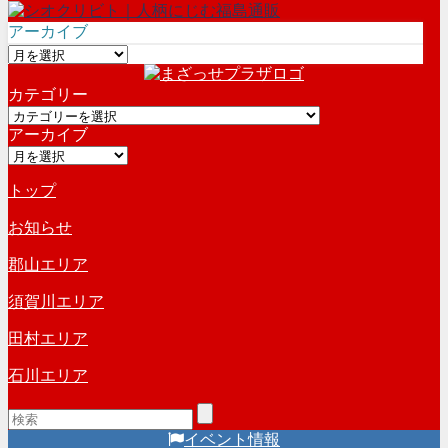
アーカイブ
ア
ー
カテゴリー
カ
カ
イ
アーカイブ
テ
ブ
ア
ゴ
ー
リ
トップ
カ
ー
イ
お知らせ
ブ
郡山エリア
須賀川エリア
田村エリア
石川エリア
イベント情報