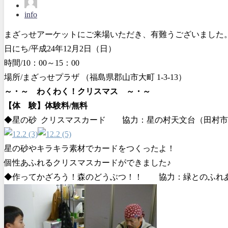
info
まざっせアーケットにご来場いただき、有難うございました
日にち/平成24年12月2日（日）
時間/10：00～15：00
場所/まざっせプラザ （福島県郡山市大町 1-3-13）
～・～ わくわく！クリスマス ～・～
【体 験】体験料/無料
◆星の砂 クリスマスカード 協力：星の村天文台（田村市
星の砂やキラキラ素材でカードをつくったよ！
個性あふれるクリスマスカードができました♪
◆作ってかざろう！森のどうぶつ！！ 協力：緑とのふれ