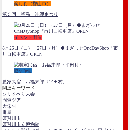
楽しむ（郡山市）
第２回 福島 沖縄まつり
イベント開催
8月26日（日）・27日（月）◆まざっせOneDayShop『市
川自転車店』OPEN！
取材活動
農家民宿 お福来郎〈平田村〉
関連キーワード
ソリすべり大会
周遊ツアー
天栄村
雛展
須賀川市
須賀川市立博物館