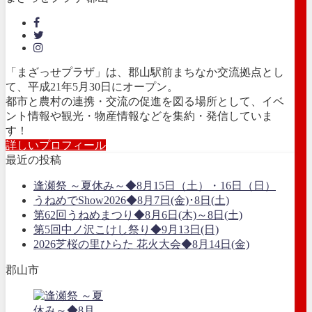
「まざっせプラザ」は、郡山駅前まちなか交流拠点とし
て、平成21年5月30日にオープン。
都市と農村の連携・交流の促進を図る場所として、イベ
ント情報や観光・物産情報などを集約・発信していま
す！
詳しいプロフィール
最近の投稿
逢瀬祭 ～夏休み～◆8月15日（土）・16日（日）
うねめでShow2026◆8月7日(金)･8日(土)
第62回うねめまつり◆8月6日(木)～8日(土)
第5回中ノ沢こけし祭り◆9月13日(日)
2026芝桜の里ひらた 花火大会◆8月14日(金)
郡山市