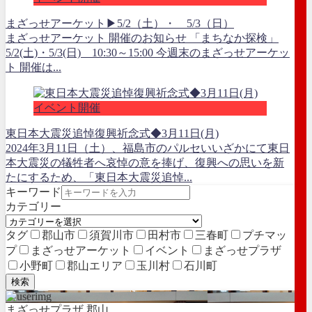
まざっせアーケット▶5/2（土）・ 5/3（日）
まざっせアーケット 開催のお知らせ 「まちなか探検」
5/2(土)・5/3(日) 10:30～15:00 今週末のまざっせアーケッ
ト 開催は...
イベント開催
東日本大震災追悼復興祈念式◆3月11日(月)
2024年3月11日（土）、福島市のパルセいいざかにて東日
本大震災の犠牲者へ哀悼の意を捧げ、復興への思いを新
たにするため、「東日本大震災追悼...
キーワード
カテゴリー
タグ
郡山市
須賀川市
田村市
三春町
プチマッ
プ
まざっせアーケット
イベント
まざっせプラザ
小野町
郡山エリア
玉川村
石川町
検索
まざっせプラザ 郡山