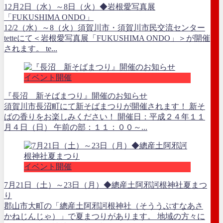
12月2日（水）～8日（火）◆岩根愛写真展
「FUKUSHIMA ONDO」
12/2（水）～8（火）須賀川市・須賀川市民交流センター
tetteにて＜岩根愛写真展「FUKUSHIMA ONDO」＞が開催
されます。 te...
イベント開催
『長沼 新そばまつり』開催のお知らせ
須賀川市長沼町にて新そばまつりが開催されます！ 新そ
ばの香りをお楽しみください！ 開催日：平成２４年１１
月４日（日） 午前の部：１１：００～...
イベント開催
7月21日（土）～23日（月）◆總産土阿邪訶根神社夏まつ
り
郡山市大町の「總産土阿邪訶根神社（そううぶすなあさ
かねじんじゃ）」で夏まつりがあります。 地域の方々に