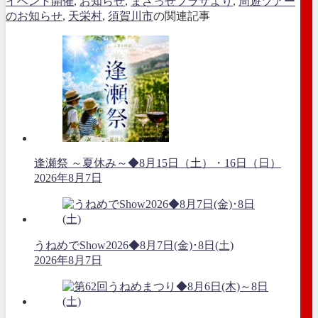
イベント開催
,
お知らせ
,
まざっせプラザより
,
周遊ツアー
のお知らせ
,
天栄村
,
須賀川市
の関連記事
逢瀬祭 ～夏休み～◆8月15日（土）・16日（日）
2026年8月7日
うねめでShow2026◆8月7日(金)･8日(土)
2026年8月7日