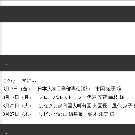
です。
.
このテーマに…
3月 7日（金） 日本大学工学部専任講師 市岡 綾子 様
3月17日（月） グローバルストーン 代表 安齋 幸枝 様
3月25日（火） はなさと保育園大町分園 分園長 屋代 京子 
3月27日（木） リビング郡山 編集長 鈴木 朱美 様
.