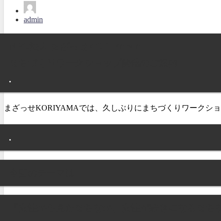
admin
NPO法人 まざっせKORIYAMA
まちづくりワークショップ開催のご案内
.
まざっせKORIYAMAでは、久しぶりにまちづくりワークシ
.
今回のテーマは
『女性から見たまちなか、女性が好きになるまち