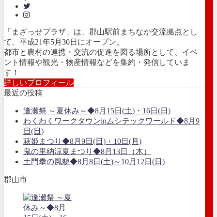
「まざっせプラザ」は、郡山駅前まちなか交流拠点とし
て、平成21年5月30日にオープン。
都市と農村の連携・交流の促進を図る場所として、イベ
ント情報や観光・物産情報などを集約・発信していま
す！
詳しいプロフィール
最近の投稿
逢瀬祭 ～夏休み～◆8月15日(土)・16日(日)
わくわくワークタウンinムシテックワールド◆8月9
日(日)
萩姫まつり◆8月9日(日)・10日(月)
鬼の里納涼夏まつり◆8月13日（木）
土門拳の風貌◆8月8日(土)～10月12日(日)
郡山市