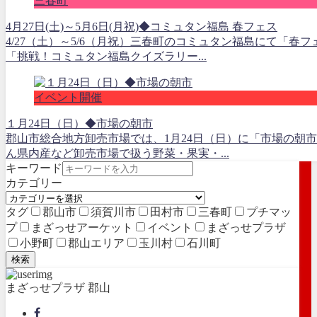
三春町
4月27日(土)～5月6日(月祝)◆コミュタン福島 春フェス
4/27（土）～5/6（月祝）三春町のコミュタン福島にて「春
「挑戦！コミュタン福島クイズラリー...
イベント開催
１月24日（日）◆市場の朝市
郡山市総合地方卸売市場では、1月24日（日）に「市場の朝
ん県内産など卸売市場で扱う野菜・果実・...
キーワード
カテゴリー
タグ
郡山市
須賀川市
田村市
三春町
プチマッ
プ
まざっせアーケット
イベント
まざっせプラザ
小野町
郡山エリア
玉川村
石川町
検索
まざっせプラザ 郡山