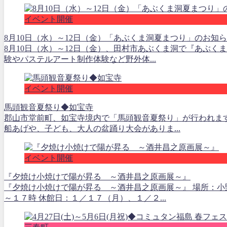
イベント開催
8月10日（水）～12日（金）「あぶくま洞夏まつり」のお知
8月10日（水）～12日（金）、田村市あぶくま洞で『あぶく
験やパステルアート制作体験など野外体...
イベント開催
馬頭観音夏祭り◆如宝寺
郡山市堂前町、如宝寺境内で「馬頭観音夏祭り」が行われま
船あげや、子ども、大人の盆踊り大会がありま...
イベント開催
『夕焼け小焼けで陽が昇る ～酒井昌之原画展～』
『夕焼け小焼けで陽が昇る ～酒井昌之原画展～』 場所：小
～１７時 休館日：１／１７（月）、１／２...