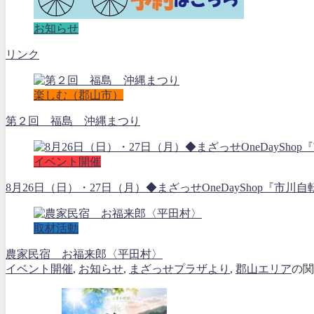
お知らせ
リンク
楽しむ（郡山市）
第２回 福島 沖縄まつり
イベント開催
8月26日（日）・27日（月）◆まざっせOneDayShop『市川自
取材活動
農家民宿 お福来郎〈平田村〉
イベント開催
,
お知らせ
,
まざっせプラザより
,
郡山エリア
の関