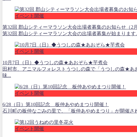
イベント開催
第32回 郡山シティーマラソン大会出場者募集のお知らせ（2月2
第32回 郡山シティーマラソン大会の出場者募集が始まります
イベント開催
10月7日（日）◆うつしの森★あおぞら★芋煮会
田村市、アニマルフォレストうつしの森で「うつしの森★あ
味...
イベント開催
6/28（日）第10回記念 板仲あやめまつり開催！
石川町の板仲なごみの里で、「板仲あやめまつり」が開催されます。
イベント開催