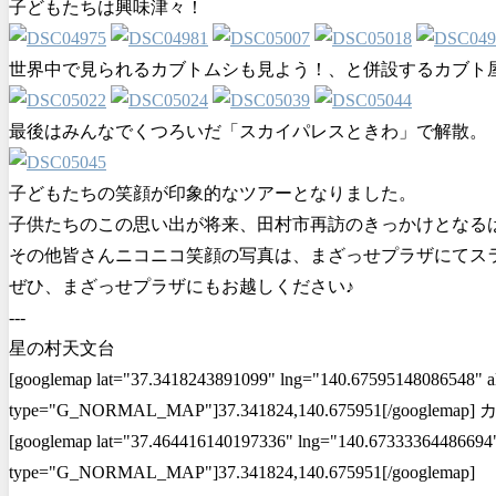
子どもたちは興味津々！
世界中で見られるカブトムシも見よう！、と併設するカブト
最後はみんなでくつろいだ「スカイパレスときわ」で解散。
子どもたちの笑顔が印象的なツアーとなりました。
子供たちのこの思い出が将来、田村市再訪のきっかけとなる
その他皆さんニコニコ笑顔の写真は、まざっせプラザにてス
ぜひ、まざっせプラザにもお越しください♪
---
星の村天文台
[googlemap lat="37.3418243891099" lng="140.67595148086548" a
type="G_NORMAL_MAP"]37.341824,140.675951[/googl
[googlemap lat="37.464416140197336" lng="140.67333364486694"
type="G_NORMAL_MAP"]37.341824,140.675951[/googlemap]