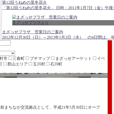
第12回うねめの里冬花火
「第12回うねめの里冬花火」 日時：2011年1月7日（金）午後
まざっせプラザより
まざっせプラザ 営業日のご案内
2012年12月30日（日）～2013年1月2日（水） の4日間
村市
三春町
プチマップ
まざっせアーケット
イベ
町
郡山エリア
玉川村
石川町
前まちなか交流拠点として、平成21年5月30日にオープ