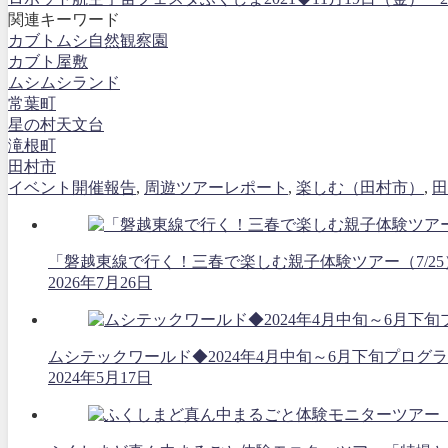
関連キーワード
カブトムシ自然観察園
カブト屋敷
ムシムシランド
常葉町
星の村天文台
滝根町
田村市
イベント開催報告
,
周遊ツアーレポート
,
楽しむ（田村市）
,
田
「磐越東線で行く！三春で楽しむ親子体験ツアー（7/2
2026年7月26日
ムシテックワールド◆2024年4月中旬～6月下旬プログ
2024年5月17日