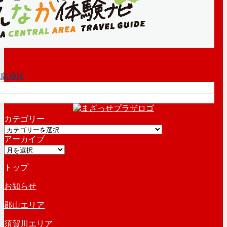
カテゴリー
カ
アーカイブ
テ
ア
ゴ
ー
リ
トップ
カ
ー
イ
お知らせ
ブ
郡山エリア
須賀川エリア