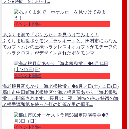
プン●時間 9：30～1...
イベント開催
あぶくま洞で「ポケふた」を見つけてみよう！
ふくしま応援ポケモン「ラッキー」と、田村市にちなん
でカブトムシの王様ヘラクレスオオカブトがモチーフの
「へラクロス」がデザインされたポケモンマ...
イベント開催
海老根月宵あかり「海老根秋蛍」◆9月14日(土)･15日(日)
郡山市中田町海老根地区で海老根月宵あかり「海老根秋
蛍」が開催されます。 長月の二夜、独特の色が特徴の海
老根手漉和紙を使った灯の灯篭が里の原風...
イベント開催