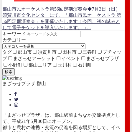
郡山市民オーケストラ第56回定期演奏会◆7月3日（日）
須賀川市文化センターにて、「郡山市民オーケストラ 第
56回定期演奏会」を開催いたします！今回、初の試みと
して電子チケットを導入いたします。（...
キーワード
カテゴリー
タグ
郡山市
須賀川市
田村市
三春町
プチマッ
プ
まざっせアーケット
イベント
まざっせプラザ
小野町
郡山エリア
玉川村
石川町
検索
まざっせプラザ 郡山
「まざっせプラザ」は、郡山駅前まちなか交流拠点とし
て、平成21年5月30日にオープン。
都市と農村の連携・交流の促進を図る場所として、イベ