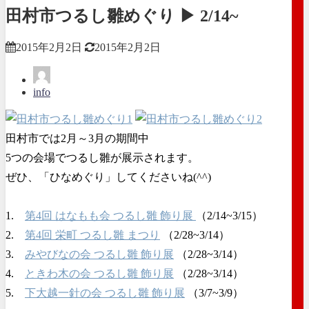
田村市つるし雛めぐり ▶ 2/14~
2015年2月2日
2015年2月2日
info
田村市では2月～3月の期間中
5つの会場でつるし雛が展示されます。
ぜひ、「ひなめぐり」してくださいね(^^)
1.
第4回 はなもも会 つるし雛 飾り展
（2/14~3/15）
2.
第4回 栄町 つるし雛 まつり
（2/28~3/14）
3.
みやびなの会 つるし雛 飾り展
（2/28~3/14）
4.
ときわ木の会 つるし雛 飾り展
（2/28~3/14）
5.
下大越一針の会 つるし雛 飾り展
（3/7~3/9）