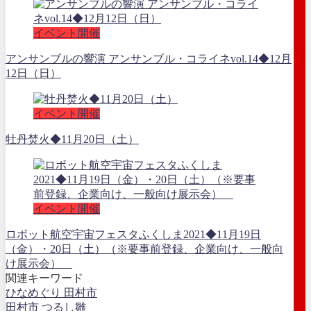
イベント開催
アンサンブルの響演 アンサンブル・コライネvol.14◆12月
12日（日）
イベント開催
牡丹焚火◆11月20日（土）
イベント開催
ロボット航空宇宙フェスタふくしま2021◆11月19日
（金）・20日（土）（※要事前登録、企業向け、一般向
け展示会）
関連キーワード
ひなめぐり 田村市
田村市 つるし雛