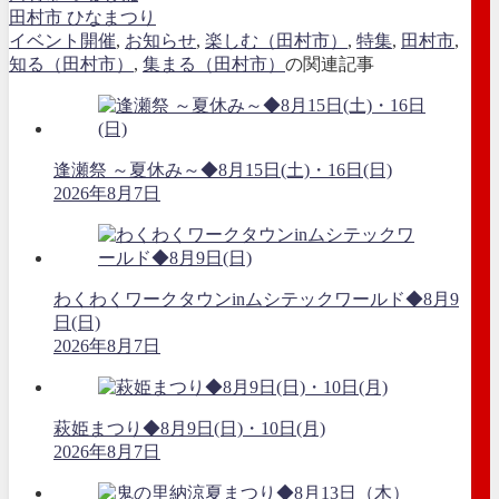
田村市 ひなまつり
イベント開催
,
お知らせ
,
楽しむ（田村市）
,
特集
,
田村市
,
知る（田村市）
,
集まる（田村市）
の関連記事
逢瀬祭 ～夏休み～◆8月15日(土)・16日(日)
2026年8月7日
わくわくワークタウンinムシテックワールド◆8月9
日(日)
2026年8月7日
萩姫まつり◆8月9日(日)・10日(月)
2026年8月7日