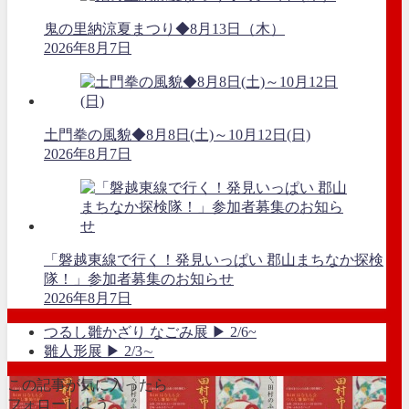
鬼の里納涼夏まつり◆8月13日（木）
2026年8月7日
土門拳の風貌◆8月8日(土)～10月12日(日)
2026年8月7日
「磐越東線で行く！発見いっぱい 郡山まちなか探検
隊！」参加者募集のお知らせ
2026年8月7日
つるし雛かざり なごみ展 ▶ 2/6~
雛人形展 ▶ 2/3∼
この記事が気に入ったら
フォローしよう