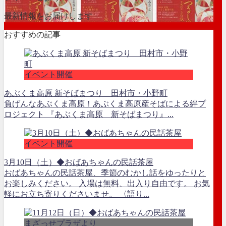
最新情報をお届けします
おすすめの記事
イベント開催
あぶくま高原 新そばまつり 田村市・小野町
負げんなあぶくま高原！あぶくま高原産そばによる絆プ
ロジェクト 『あぶくま高原 新そばまつり』...
イベント開催
3月10日（土）◆おばあちゃんの民話茶屋
おばあちゃんの民話茶屋、季節のむかし話をゆったりと
お楽しみください。 入場は無料、出入り自由です。 お気
軽にお立ち寄りくださいませ。 〈語り...
まざっせプラザより