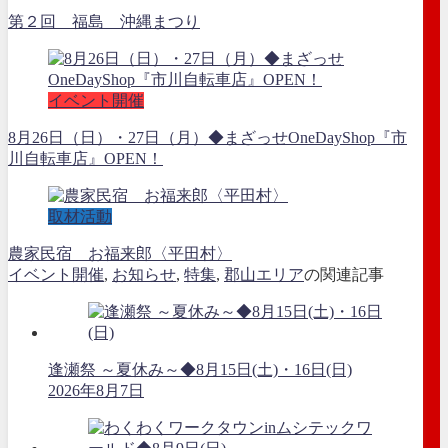
第２回 福島 沖縄まつり
イベント開催
8月26日（日）・27日（月）◆まざっせOneDayShop『市
川自転車店』OPEN！
取材活動
農家民宿 お福来郎〈平田村〉
イベント開催
,
お知らせ
,
特集
,
郡山エリア
の関連記事
逢瀬祭 ～夏休み～◆8月15日(土)・16日(日)
2026年8月7日