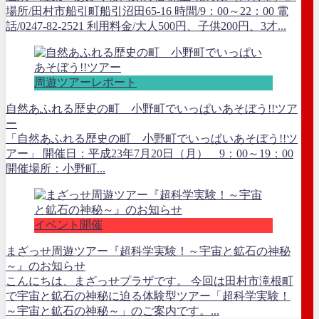
場所/田村市船引町船引沼田65-16 時間/9：00～22：00 電
話/0247-82-2521 利用料金/大人500円、子供200円、3才...
周遊ツアーレポート
自然あふれる歴史の町 小野町でいっぱいあそぼう!!ツア
ー
「自然あふれる歴史の町 小野町でいっぱいあそぼう!!ツ
アー」 開催日：平成23年7月20日（月） 9：00～19：00
開催場所：小野町...
イベント開催
まざっせ周遊ツアー『超科学実験！～宇宙と鉱石の神秘
～』のお知らせ
こんにちは、まざっせプラザです。 今回は田村市滝根町
で宇宙と鉱石の神秘に迫る体験型ツアー「超科学実験！
～宇宙と鉱石の神秘～」のご案内です。...