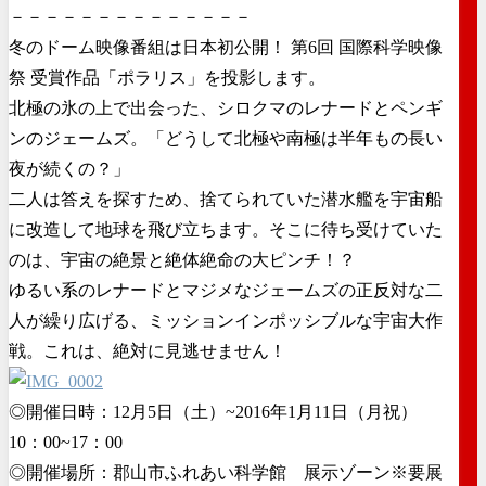
－－－－－－－－－－－－－－
冬のドーム映像番組は日本初公開！ 第6回 国際科学映像
祭 受賞作品「ポラリス」を投影します。
北極の氷の上で出会った、シロクマのレナードとペンギ
ンのジェームズ。「どうして北極や南極は半年もの長い
夜が続くの？」
二人は答えを探すため、捨てられていた潜水艦を宇宙船
に改造して地球を飛び立ちます。そこに待ち受けていた
のは、宇宙の絶景と絶体絶命の大ピンチ！？
ゆるい系のレナードとマジメなジェームズの正反対な二
人が繰り広げる、ミッションインポッシブルな宇宙大作
戦。これは、絶対に見逃せません！
◎開催日時：12月5日（土）~2016年1月11日（月祝）
10：00~17：00
◎開催場所：郡山市ふれあい科学館 展示ゾーン※要展