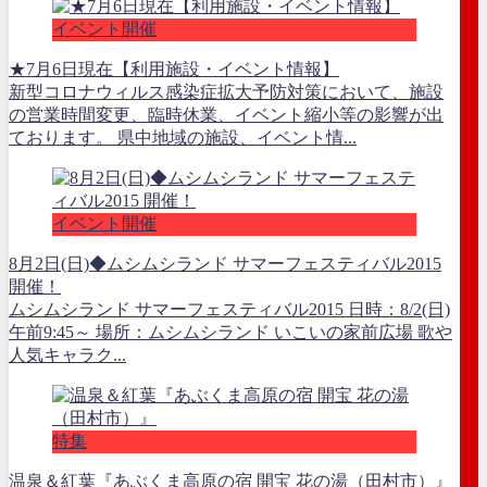
イベント開催
★7月6日現在【利用施設・イベント情報】
新型コロナウィルス感染症拡大予防対策において、施設
の営業時間変更、臨時休業、イベント縮小等の影響が出
ております。 県中地域の施設、イベント情...
イベント開催
8月2日(日)◆ムシムシランド サマーフェスティバル2015
開催！
ムシムシランド サマーフェスティバル2015 日時：8/2(日)
午前9:45～ 場所：ムシムシランド いこいの家前広場 歌や
人気キャラク...
特集
温泉＆紅葉『あぶくま高原の宿 開宝 花の湯（田村市）』