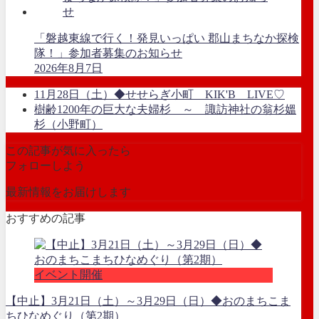
「磐越東線で行く！発見いっぱい 郡山まちなか探検
隊！」参加者募集のお知らせ
2026年8月7日
11月28日（土）◆せせらぎ小町 KIK'B LIVE♡
樹齢1200年の巨大な夫婦杉 ～ 諏訪神社の翁杉媼
杉（小野町）
この記事が気に入ったら
フォローしよう
最新情報をお届けします
おすすめの記事
イベント開催
【中止】3月21日（土）～3月29日（日）◆おのまちこま
ちひなめぐり（第2期）