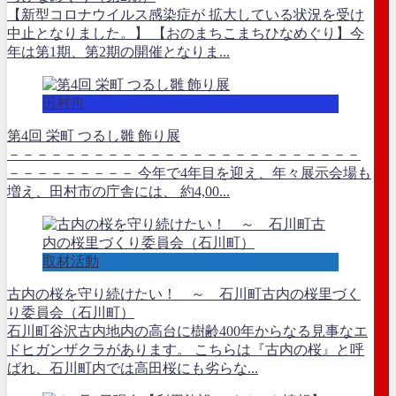
【新型コロナウイルス感染症が 拡大している状況を受け
中止となりました。】 【おのまちこまちひなめぐり】今
年は第1期、第2期の開催となりま...
田村市
第4回 栄町 つるし雛 飾り展
－－－－－－－－－－－－－－－－－－－－－－－－－
－－－－－－－－－ 今年で4年目を迎え、年々展示会場も
増え、田村市の庁舎には、 約4,00...
取材活動
古内の桜を守り続けたい！ ～ 石川町古内の桜里づく
り委員会（石川町）
石川町谷沢古内地内の高台に樹齢400年からなる見事なエ
ドヒガンザクラがあります。 こちらは『古内の桜』と呼
ばれ、石川町内では高田桜にも劣らな...