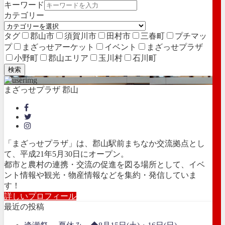
キーワード
カテゴリー
タグ
郡山市
須賀川市
田村市
三春町
プチマッ
プ
まざっせアーケット
イベント
まざっせプラザ
小野町
郡山エリア
玉川村
石川町
検索
まざっせプラザ 郡山
「まざっせプラザ」は、郡山駅前まちなか交流拠点とし
て、平成21年5月30日にオープン。
都市と農村の連携・交流の促進を図る場所として、イベ
ント情報や観光・物産情報などを集約・発信していま
す！
詳しいプロフィール
最近の投稿