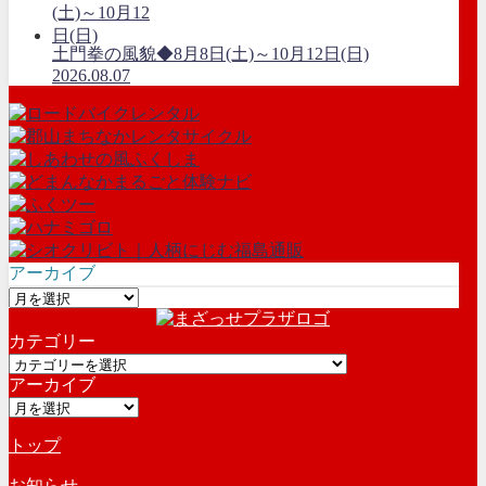
土門拳の風貌◆8月8日(土)～10月12日(日)
2026.08.07
アーカイブ
ア
ー
カテゴリー
カ
カ
イ
アーカイブ
テ
ブ
ア
ゴ
ー
リ
トップ
カ
ー
イ
お知らせ