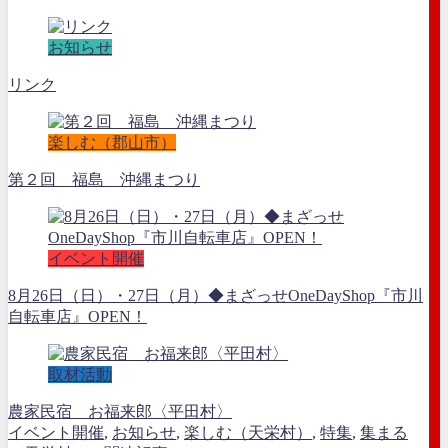
お知らせ
リンク
楽しむ（郡山市）
第２回 福島 沖縄まつり
イベント開催
8月26日（日）・27日（月）◆まざっせOneDayShop『市川
自転車店』OPEN！
取材活動
農家民宿 お福来郎〈平田村〉
イベント開催
,
お知らせ
,
楽しむ（天栄村）
,
特集
,
集まる