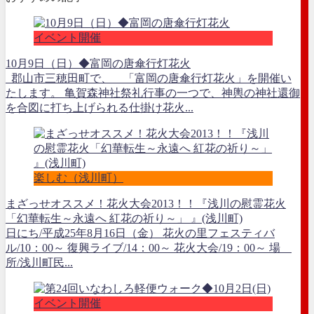
イベント開催
10月9日（日）◆富岡の唐傘行灯花火
郡山市三穂田町で、 「富岡の唐傘行灯花火」を開催い
たします。 亀賀森神社祭礼行事の一つで、神輿の神社還御
を合図に打ち上げられる仕掛け花火...
楽しむ（浅川町）
まざっせオススメ！花火大会2013！！『浅川の慰霊花火
「幻華転生～永遠へ 紅花の祈り～」 』(浅川町)
日にち/平成25年8月16日（金） 花火の里フェスティバ
ル/10：00～ 復興ライブ/14：00～ 花火大会/19：00～ 場
所/浅川町民...
イベント開催