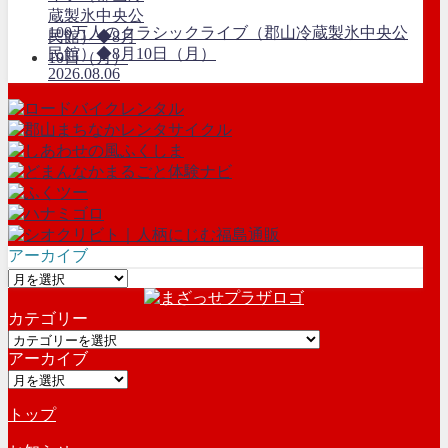
100万人のクラシックライブ（郡山冷蔵製氷中央公
民館）◆8月10日（月）
2026.08.06
アーカイブ
ア
ー
カテゴリー
カ
カ
イ
アーカイブ
テ
ブ
ア
ゴ
ー
リ
トップ
カ
ー
イ