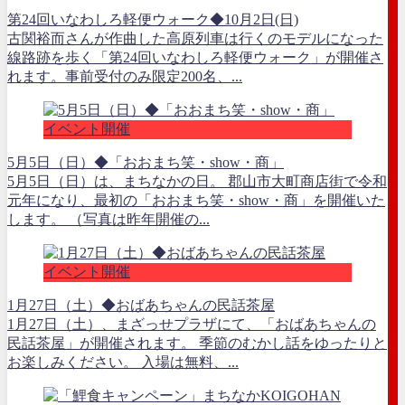
第24回いなわしろ軽便ウォーク◆10月2日(日)
古関裕而さんが作曲した高原列車は行くのモデルになった
線路跡を歩く「第24回いなわしろ軽便ウォーク」が開催さ
れます。事前受付のみ限定200名、...
イベント開催
5月5日（日）◆「おおまち笑・show・商」
5月5日（日）は、まちなかの日。 郡山市大町商店街で令和
元年になり、最初の「おおまち笑・show・商」を開催いた
します。 （写真は昨年開催の...
イベント開催
1月27日（土）◆おばあちゃんの民話茶屋
1月27日（土）、まざっせプラザにて、「おばあちゃんの
民話茶屋」が開催されます。 季節のむかし話をゆったりと
お楽しみください。 入場は無料、...