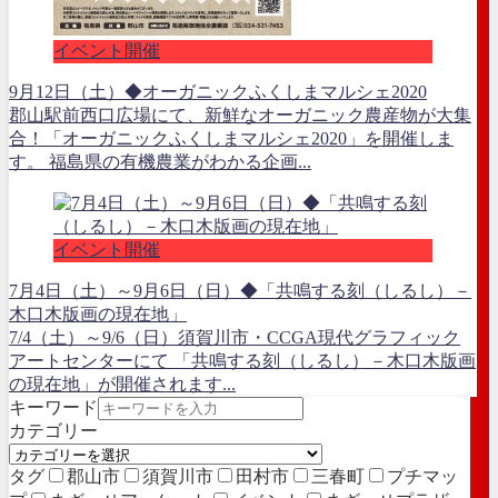
イベント開催
9月12日（土）◆オーガニックふくしまマルシェ2020
郡山駅前西口広場にて、新鮮なオーガニック農産物が大集
合！「オーガニックふくしまマルシェ2020」を開催しま
す。 福島県の有機農業がわかる企画...
イベント開催
7月4日（土）～9月6日（日）◆「共鳴する刻（しるし）－
木口木版画の現在地」
7/4（土）～9/6（日）須賀川市・CCGA現代グラフィック
アートセンターにて 「共鳴する刻（しるし）－木口木版画
の現在地」が開催されます...
キーワード
カテゴリー
タグ
郡山市
須賀川市
田村市
三春町
プチマッ