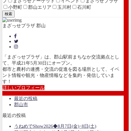
プ
まざっせアーケット
イベント
まざっせプラザ
小野町
郡山エリア
玉川村
石川町
検索
まざっせプラザ 郡山
「まざっせプラザ」は、郡山駅前まちなか交流拠点とし
て、平成21年5月30日にオープン。
都市と農村の連携・交流の促進を図る場所として、イベ
ント情報や観光・物産情報などを集約・発信していま
す！
詳しいプロフィール
最近の投稿
郡山市
最近の投稿
うねめでShow2026◆8月7日(金)･8日(土)