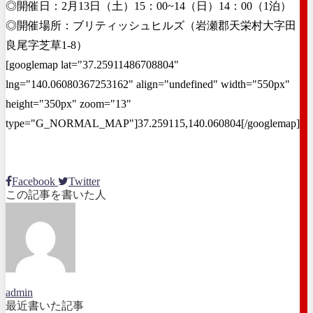
◎開催日：2月13日（土）15：00~14（日）14：00（1泊）
◎開催場所：ブリティッシュヒルズ（岩瀬郡天栄村大字田
良尾字芝草1-8）
[googlemap lat="37.25911486708804"
lng="140.06080367253162" align="undefined" width="550px"
height="350px" zoom="13"
type="G_NORMAL_MAP"]37.259115,140.060804[/googlemap]
Facebook
Twitter
この記事を書いた人
admin
最近書いた記事