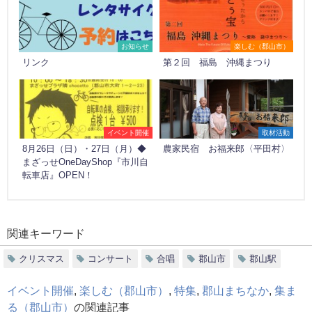
お知らせ
楽しむ（郡山市）
リンク
第２回 福島 沖縄まつり
イベント開催
取材活動
8月26日（日）・27日（月）◆
農家民宿 お福来郎〈平田村〉
まざっせOneDayShop『市川自
転車店』OPEN！
関連キーワード
クリスマス
コンサート
合唱
郡山市
郡山駅
イベント開催
,
楽しむ（郡山市）
,
特集
,
郡山まちなか
,
集ま
る（郡山市）
の関連記事