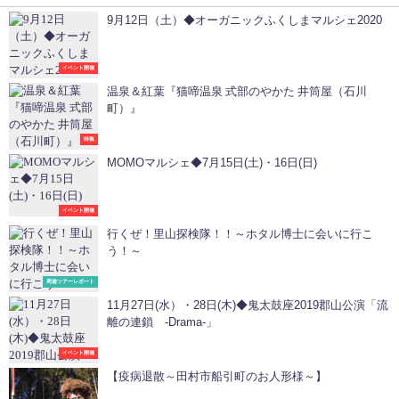
9月12日（土）◆オーガニックふくしまマルシェ2020
イベント開催
温泉＆紅葉『猫啼温泉 式部のやかた 井筒屋（石川
町）』
特集
MOMOマルシェ◆7月15日(土)・16日(日)
イベント開催
行くぜ！里山探検隊！！～ホタル博士に会いに行こ
う！～
周遊ツアーレポート
11月27日(水）・28日(木)◆鬼太鼓座2019郡山公演「流
離の連鎖 -Drama-」
イベント開催
【疫病退散～田村市船引町のお人形様～】