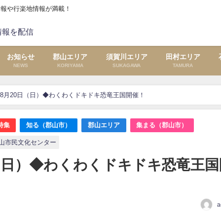
情報や行楽地情報が満載！
お知らせ
郡山エリア
須賀川エリア
田村エリア
NEWS
KORIYAMA
SUKAGAWA
TAMURA
～8月20日（日）◆わくわくドキドキ恐竜王国開催！
特集
知る（郡山市）
郡山エリア
集まる（郡山市）
山市民文化センター
日（日）◆わくわくドキドキ恐竜王国
a