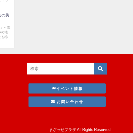
山の美
展」～雪
春の地
称...
イベント情報
お問い合わせ
まざっせプラザ All Rights Reserved.