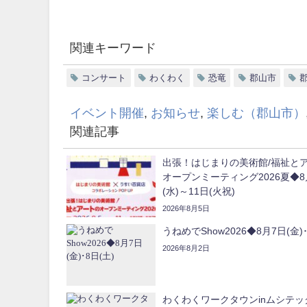
関連キーワード
コンサート
わくわく
恐竜
郡山市
イベント開催
,
お知らせ
,
楽しむ（郡山市）
関連記事
出張！はじまりの美術館/福祉と
オープンミーティング2026夏◆8
(水)～11日(火祝)
2026年8月5日
うねめでShow2026◆8月7日(金)･
2026年8月2日
わくわくワークタウンinムシテッ