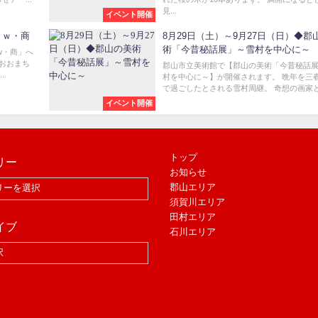
見...
イベント開催
ｏｗ・商
8月29日（土）～9月27日（日）◆郡
術「今昔秘話展」～雪村を中心に～
w・商」へ
「おおまち
郡山市立美術館で【郡山の美術「今昔秘話
..
村を中心に～】が開催されます。 晩年を三
で過ごしたとされる雪村周継。 奇想の画家とも
イベント開催
トップ
リー
お知らせ
郡山エリア
須賀川エリア
田村エリア
イブ
石川エリア