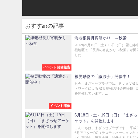
おすすめの記事
海老根長月宵明かり ～秋蛍
2012年9月15日（土）16日（日） 郡山
根地区で 「長月の宵あかり～秋蛍」が開
した。...
イベント開催報告
被災動物の「譲渡会」開催中！
只今、まざっせプラザでは、ＲＪＡＶ被
トワークによる 被災動物の社会復帰祭「
を開催しています。...
イベント開催
6月18日（土）19日（日）『まざ
ケット』を開催します
こんにちは、まざっせプラザです。 平成2
6月アフターDC（デスティネーションキ
ン）期間中、毎週土日に開催する『まざっせ