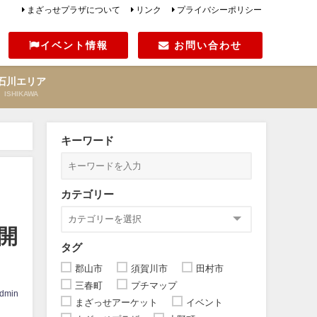
まざっせプラザについて
リンク
プライバシーポリシー
イベント情報
お問い合わせ
石川エリア
ISHIKAWA
キーワード
カテゴリー
開
タグ
郡山市
須賀川市
田村市
三春町
プチマップ
dmin
まざっせアーケット
イベント