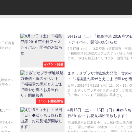
9月17日（土）「福島空港 2016 空の
スティバル」開催のお知らせ
市中田町海老
催されま
9月17日（土）、福島空港（須賀川市・玉川
「福島空港2016空の日フェスティバル」が
ます。 やはり目玉はヘリコプター遊覧飛行！.
イベント開催
まざっせプラザ地域魅力発信・食の
ト「福福堂の黒米とえごまで華やか
災動物ネッ
弁当作り」開催報告
譲渡会」
日時：2019年3月21日（木）11：00～13：0
所：まざっせプラザ2階 まざっせプラザ地
信・食のイベント「福福堂の黒米とえ...
イベント開催報告
っせアー
4月15日（土）・16日（日）◆ゆう
行郡山店・お花見場所開放します！
8年4月～
郡山市清水台にあるゆうちょ銀行郡山店の
ャンペー
は、 「郡山の森林・樹木ガイドブック」に
アー...
れた桜の木が10本あります。 満開になると