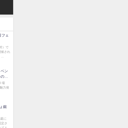
日フェ
村）で
開催され
..
イベン
春のお
0 場
域魅力発
ちょ銀
裏庭に
認定さ
とても