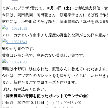
まざっせプラザ2階にて、10
月
14
日（土）
に地域魅力発信・食
今回は、岡田農園 岡田聡さん、渡邉泰子さんにそば粉で作
材料には、小野町産のそば粉と、岡田農園の「幸せを運ぶ青
アローカナという南米チリ原産の野生的な鶏がこの卵を産み
鮮やかな青色です。
黄身はレモン色で、臭みのない美味しい卵です。
調理は小野町に移住された、渡邉さんに教えていただきます
今回は、アツアツのガレットをを冷めないうちに、いただき
また、新鮮たまごでマヨネーズも作ります。
ぜひ、お申込みください。
〈岡田農園の青卵を使ったガレットでランチの会〉
〇日時 2017年10月14日（土）11：00~13：00