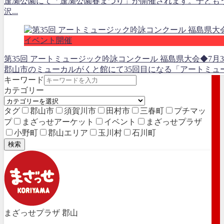
逢瀬公園にて「逢瀬公園春まつり」が開催されます。子ども
沢...
イベント開催
第35回 アートミュージック吟詠コンクール 福島県大会◆7月30
郡山市のミューカルがくと館にて35回目になる「アートミュー
キーワード
カテゴリー
タグ
郡山市
須賀川市
田村市
三春町
プチマッ
プ
まざっせアーケット
イベント
まざっせプラザ
小野町
郡山エリア
玉川村
石川町
検索
まざっせプラザ 郡山