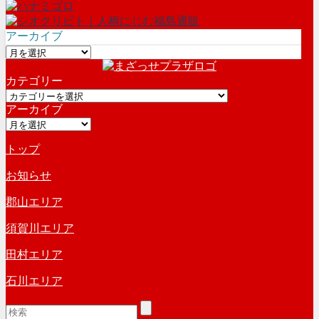
アーカイブ
ア
ー
カテゴリー
カ
カ
イ
アーカイブ
テ
ブ
ア
ゴ
ー
リ
トップ
カ
ー
イ
お知らせ
ブ
郡山エリア
須賀川エリア
田村エリア
石川エリア