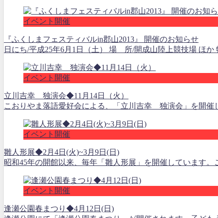
イベント開催
『ふくしまフェスティバルin郡山2013』 開催のお知らせ
日にち/平成25年6月1日（土） 場 所/開成山陸上競技場 ほか 物産フェア
イベント開催
立川吉幸 独演会◆11月14日（火）
こおりやま落語愛好会による、「立川吉幸 独演会」を開催します。●
イベント開催
雛人形展◆2月4日(火)~3月9日(日)
昭和45年の開館以来、毎年「雛人形展」を開催しています。ご
イベント開催
逢瀬公園春まつり◆4月12日(日)