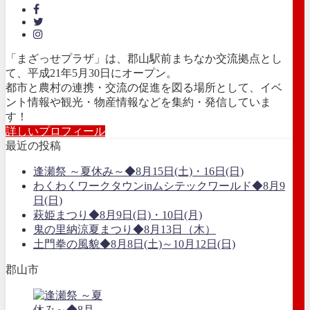
「まざっせプラザ」は、郡山駅前まちなか交流拠点とし
て、平成21年5月30日にオープン。
都市と農村の連携・交流の促進を図る場所として、イベ
ント情報や観光・物産情報などを集約・発信していま
す！
詳しいプロフィール
最近の投稿
逢瀬祭 ～夏休み～◆8月15日(土)・16日(日)
わくわくワークタウンinムシテックワールド◆8月9
日(日)
萩姫まつり◆8月9日(日)・10日(月)
鬼の里納涼夏まつり◆8月13日（木）
土門拳の風貌◆8月8日(土)～10月12日(日)
郡山市