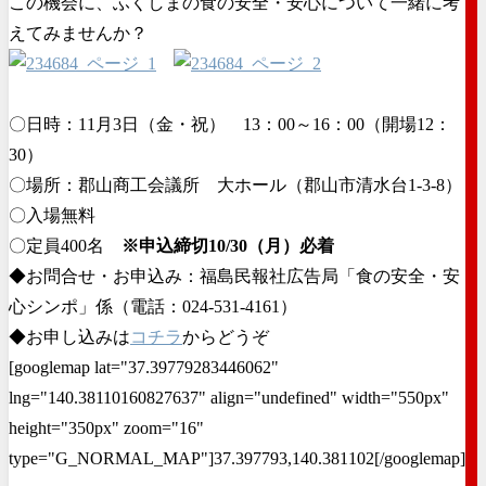
この機会に、ふくしまの食の安全・安心について一緒に考
えてみませんか？
〇日時：11月3日（金・祝） 13：00～16：00（開場12：
30）
〇場所：郡山商工会議所 大ホール（郡山市清水台1-3-8）
〇入場無料
〇定員400名
※申込締切10/30（月）必着
◆お問合せ・お申込み：福島民報社広告局「食の安全・安
心シンポ」係（電話：024-531-4161）
◆お申し込みは
コチラ
からどうぞ
[googlemap lat="37.39779283446062"
lng="140.38110160827637" align="undefined" width="550px"
height="350px" zoom="16"
type="G_NORMAL_MAP"]37.397793,140.381102[/googlemap]