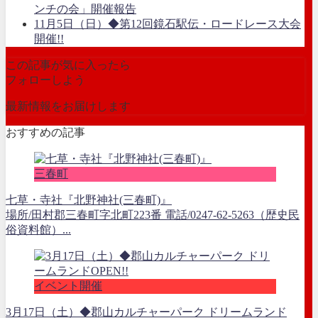
ンチの会」開催報告
11月5日（日）◆第12回鏡石駅伝・ロードレース大会
開催!!
この記事が気に入ったら
フォローしよう
最新情報をお届けします
おすすめの記事
三春町
七草・寺社『北野神社(三春町)』
場所/田村郡三春町字北町223番 電話/0247-62-5263（歴史民
俗資料館）...
イベント開催
3月17日（土）◆郡山カルチャーパーク ドリームランド