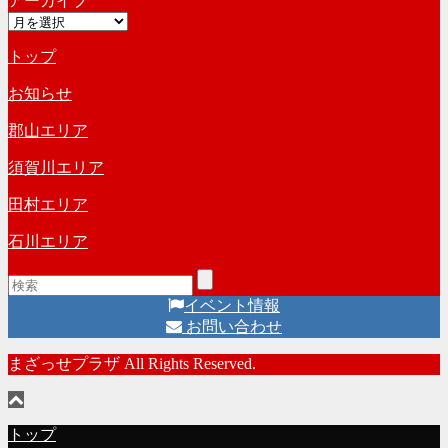
アーカイブ
テ
ブ
ア
ゴ
ー
リ
トップ
カ
ー
イ
お知らせ
ブ
郡山エリア
須賀川エリア
田村エリア
石川エリア
イベント情報
お問い合わせ
まざっせプラザ All Rights Reserved.
トップ