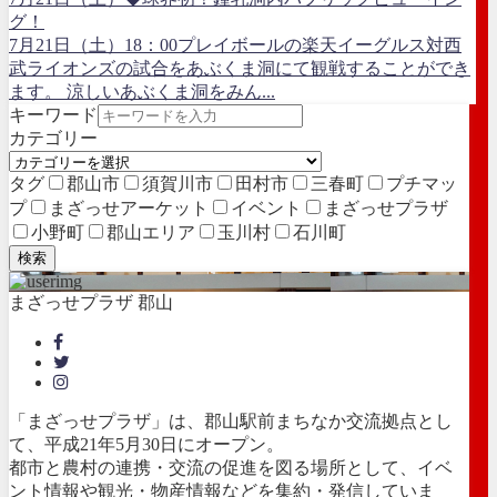
グ！
7月21日（土）18：00プレイボールの楽天イーグルス対西
武ライオンズの試合をあぶくま洞にて観戦することができ
ます。 涼しいあぶくま洞をみん...
キーワード
カテゴリー
タグ
郡山市
須賀川市
田村市
三春町
プチマッ
プ
まざっせアーケット
イベント
まざっせプラザ
小野町
郡山エリア
玉川村
石川町
検索
まざっせプラザ 郡山
「まざっせプラザ」は、郡山駅前まちなか交流拠点とし
て、平成21年5月30日にオープン。
都市と農村の連携・交流の促進を図る場所として、イベ
ント情報や観光・物産情報などを集約・発信していま