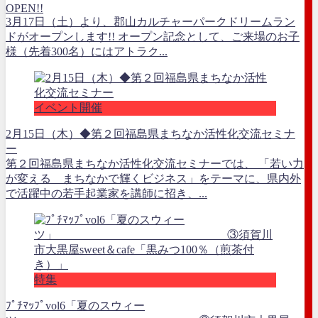
OPEN!!
3月17日（土）より、郡山カルチャーパークドリームラン
ドがオープンします!! オープン記念として、ご来場のお子
様（先着300名）にはアトラク...
イベント開催
2月15日（木）◆第２回福島県まちなか活性化交流セミナ
ー
第２回福島県まちなか活性化交流セミナーでは、 「若い力
が変える まちなかで輝くビジネス」をテーマに、県内外
で活躍中の若手起業家を講師に招き、...
特集
ﾌﾟﾁﾏｯﾌﾟvol6「夏のスウィー