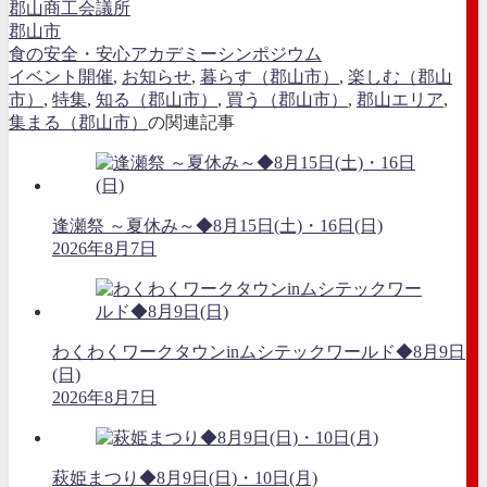
郡山商工会議所
郡山市
食の安全・安心アカデミーシンポジウム
イベント開催
,
お知らせ
,
暮らす（郡山市）
,
楽しむ（郡山
市）
,
特集
,
知る（郡山市）
,
買う（郡山市）
,
郡山エリア
,
集まる（郡山市）
の関連記事
逢瀬祭 ～夏休み～◆8月15日(土)・16日(日)
2026年8月7日
わくわくワークタウンinムシテックワールド◆8月9日
(日)
2026年8月7日
萩姫まつり◆8月9日(日)・10日(月)