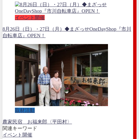
イベント開催
8月26日（日）・27日（月）◆まざっせOneDayShop『市川
自転車店』OPEN！
取材活動
農家民宿 お福来郎〈平田村〉
関連キーワード
イベント開催