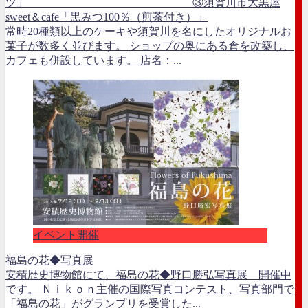
ツ」 ③須賀川市大黒屋
sweet＆cafe「黒みつ100％（煎茶付き）」
常時20種類以上のケーキや須賀川を名にしたオリジナルお
菓子が数多く並びます。 ショップの奥にある倉を改築し、
カフェも併設しています。 店名：...
イベント開催
福島の花◆写真展
安積歴史博物館にて、福島の花◆野口勝弘写真展 開催中
です。 Ｎｉｋｏｎ主催の国際写真コンテスト、写真部門で
「福島の花」がグランプリを受賞した...