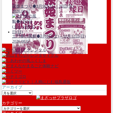
萩姫まつり◆8月9日(日)・10日(月)
2026.08.07
土門拳の風貌◆8月8日(土)～10月12日(日)
2026.08.07
アーカイブ
ア
ー
カテゴリー
カ
カ
イ