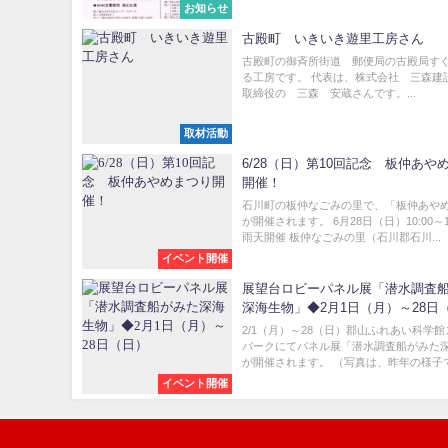
お知らせ
古殿町 いきいき遊里工房さん
古殿町の御斉所街道 郵便局の古殿局す
る工房です。 代表は、株式会社 三森建
取締役の 三森 安蔵さんです。...
取材活動
6/28（日）第10回記念 板仲あや
開催！
石川町の板仲なごみの里で、「板仲あや
が開催されます。 6月28日（日）10:00～1
雨天開催 板仲なごみの里（石川郡石川...
イベント開催
展望台ロビーパネル展「潜水調査
深海生物」◆2月1日（月）～28日
2/1（月）～28（日）郡山ふれあい科学
パークにてパネル展「潜水調査船がみた
が開催されます。 （写真は、昨年の様子です
イベント開催