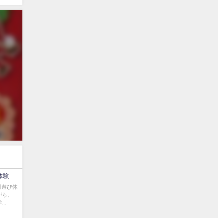
体験
川遊び体
がら、
..