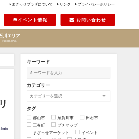
まざっせプラザについて
リンク
プライバシーポリシー
イベント情報
お問い合わせ
石川エリア
ISHIKAWA
キーワード
カテゴリー
リ
タグ
郡山市
須賀川市
田村市
三春町
プチマップ
dmin
まざっせアーケット
イベント