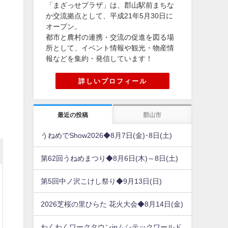
「まざっせプラザ」は、郡山駅前まちな
か交流拠点として、平成21年5月30日に
オープン。
都市と農村の連携・交流の促進を図る場
所として、イベント情報や観光・物産情
報などを集約・発信しています！
詳しいプロフィール
最近の投稿
郡山市
うねめでShow2026◆8月7日(金)･8日(土)
第62回うねめまつり◆8月6日(木)～8日(土)
第5回中ノ沢こけし祭り◆9月13日(日)
2026芝桜の里ひらた 花火大会◆8月14日(金)
わくわくワークタウンinムシテックワールド