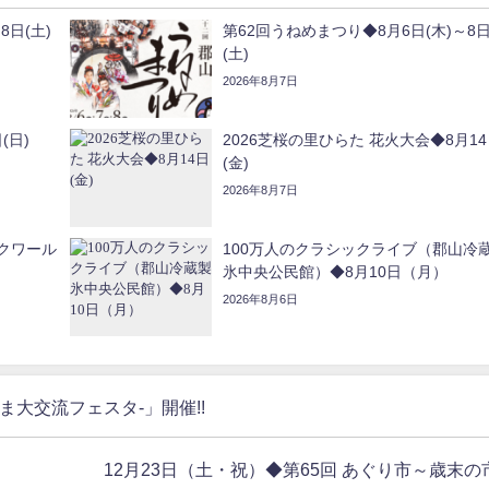
8日(土)
第62回うねめまつり◆8月6日(木)～8
(土)
2026年8月7日
(日)
2026芝桜の里ひらた 花火大会◆8月1
(金)
2026年8月7日
クワール
100万人のクラシックライブ（郡山冷
氷中央公民館）◆8月10日（月）
2026年8月6日
くしま大交流フェスタ-」開催!!
12月23日（土・祝）◆第65回 あぐり市～歳末の