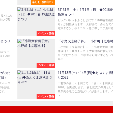
楽しむ（郡山市）
3月31日（土）4月1日（日）◆2018春
鉄道まつり
ぐ近くにあ
設の代表
ビッグパレットふくしまにて『2018春郡山
り』が開催されます！ 大好評の「みんなで
電車タウン」やミニSL・超伝導リニア新幹線.
イベント開催
めまつり
『小野大倉獅子舞』 小野町【塩竈
－小野町【塩竈神社】－ 『小野大倉獅子
開催日：１０月１～２日 大倉地区に住んで
めまつり」
男に受けつがれ、 小学生から舞い手となっ
5：00※
年々...
イベント開催
船がみた
11月13日(土)・14日(日)◆あぶくま
（日）
り2021
館スペース
田村市のあぶくま洞にて、「あぶくま洞秋
深海生物」
2020」を開催します。 食と交流の祭典とし
。...
島県内各地のご当地グルメが登場します。
ト...
イベント開催