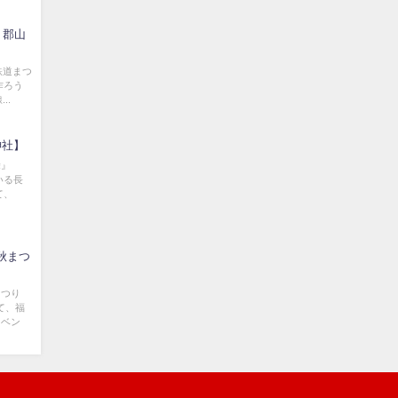
 郡山
鉄道まつ
作ろう
..
神社】
舞』
いる長
て、
洞秋まつ
まつり
て、福
イベン