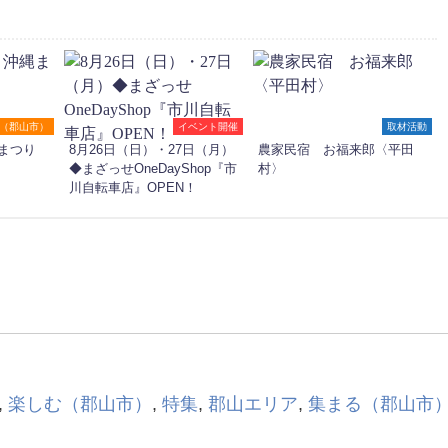
（郡山市）
イベント開催
取材活動
まつり
8月26日（日）・27日（月）
農家民宿 お福来郎〈平田
◆まざっせOneDayShop『市
村〉
川自転車店』OPEN！
,
楽しむ（郡山市）
,
特集
,
郡山エリア
,
集まる（郡山市