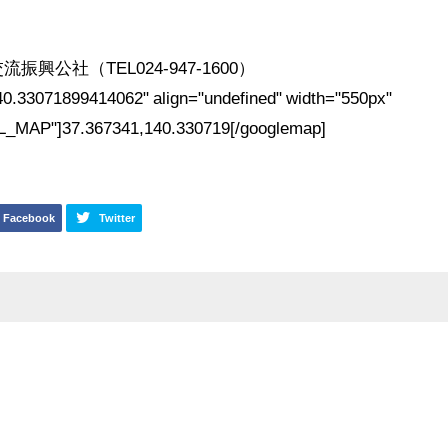
公社（TEL024-947-1600）
0.33071899414062" align="undefined" width="550px"
_MAP"]37.367341,140.330719[/googlemap]
Facebook
Twitter