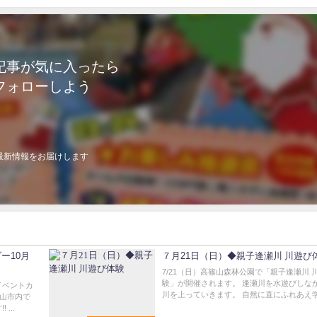
記事が気に入ったら
フォローしよう
最新情報をお届けします
ー10月
７月21日（日）◆親子逢瀬川 川遊び
7/21（日）高篠山森林公園で「親子逢瀬川 
験」が開催されます。 逢瀬川を水遊びしな
イベントカ
川を上っていきます。 自然に直にふれあえ学.
郡山市内で
...