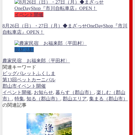
イベント開催
8月26日（日）・27日（月）◆まざっせOneDayShop『市川
自転車店』OPEN！
取材活動
農家民宿 お福来郎〈平田村〉
関連キーワード
ビッグパレットふくしま
第13回ペットカーニバル
郡山市イベント開催
イベント開催
,
お知らせ
,
暮らす（郡山市）
,
楽しむ（郡山
市）
,
特集
,
知る（郡山市）
,
郡山エリア
,
集まる（郡山市）
の関連記事