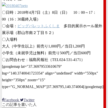
〇日時：2018年4月7日（土）8日（日） 10：00～17：
00（16：30最終入場）
〇会場：
ビッグパレットふくしま
多目的展示ホール屋外
展示場（郡山市南２丁目５２）
〇入場料
大人（中学生以上）前売り1,000円／当日1,200円
小学生（未就学児は無料）前売り500円／当日600円
〇お問合わせ：福島民報社（TEL024-531-4171）
[googlemap lat="37.36979533610679"
lng="140.3740041723354" align="undefined" width="550px"
height="350px" zoom="15"
type="G_NORMAL_MAP"]37.369795,140.374004[/googlemap]
Facebook
Twitter
この記事を書いた人