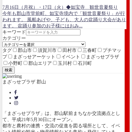
7月16日（月祝）・17日（火）◆如宝寺 観世音夏祭り
今年も郡山市堂前町、如宝寺境内で「観世音夏祭り」が行
われます。 風船あげや、子ども、大人の盆踊り大会があり
ます。 盆踊り参加のお子様にはおみ...
キーワード
カテゴリー
タグ
郡山市
須賀川市
田村市
三春町
プチマッ
プ
まざっせアーケット
イベント
まざっせプラザ
小野町
郡山エリア
玉川村
石川町
検索
まざっせプラザ 郡山
「まざっせプラザ」は、郡山駅前まちなか交流拠点とし
て、平成21年5月30日にオープン。
都市と農村の連携・交流の促進を図る場所として、イベ
ント情報や観光・物産情報などを集約・発信していま