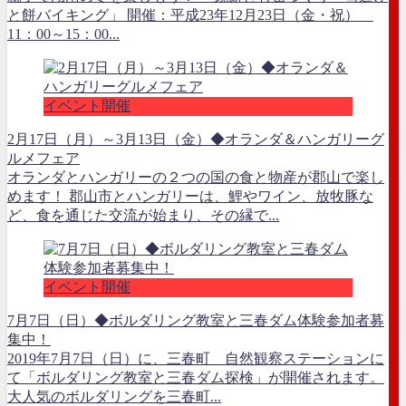
と餅バイキング」 開催：平成23年12月23日（金・祝）
11：00～15：00...
イベント開催
2月17日（月）～3月13日（金）◆オランダ＆ハンガリーグ
ルメフェア
オランダとハンガリーの２つの国の食と物産が郡山で楽し
めます！ 郡山市とハンガリーは、鯉やワイン、放牧豚な
ど、食を通じた交流が始まり、その縁で...
イベント開催
7月7日（日）◆ボルダリング教室と三春ダム体験参加者募
集中！
2019年7月7日（日）に、三春町 自然観察ステーションに
て「ボルダリング教室と三春ダム探検」が開催されます。
大人気のボルダリングを三春町...