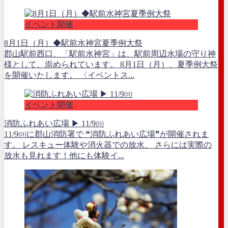
イベント開催
8月1日（月）◆駅前水神宮夏季例大祭
郡山駅前西口、「駅前水神宮」は、駅前周辺水場の守り神
様として、崇められています。 8月1日（月）、夏季例大祭
を開催いたします。 〈イベントス...
イベント開催
消防ふれあい広場 ▶ 11/9㈰
11/9㈰に郡山消防署で ❝消防ふれあい広場❞が開催されま
す。 レスキュー体験や消火器での放水、 さらには実際の
放水も見れます！他にも体験イ...