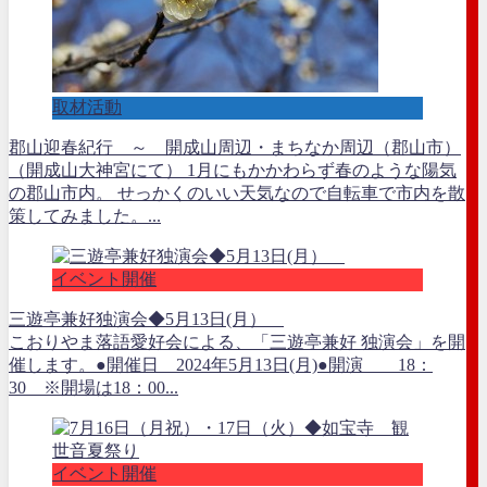
取材活動
郡山迎春紀行 ～ 開成山周辺・まちなか周辺（郡山市）
（開成山大神宮にて） 1月にもかかわらず春のような陽気
の郡山市内。 せっかくのいい天気なので自転車で市内を散
策してみました。...
イベント開催
三遊亭兼好独演会◆5月13日(月）
こおりやま落語愛好会による、「三遊亭兼好 独演会」を開
催します。●開催日 2024年5月13日(月)●開演 18：
30 ※開場は18：00...
イベント開催