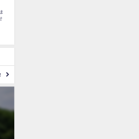
ま
せ
！