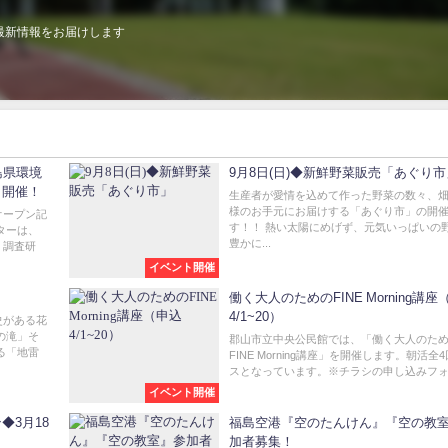
最新情報をお届けします
島県環境
9月8日(日)◆新鮮野菜販売「あぐり市
ト開催！
生産者が愛情を込めて作った野菜の数々、
様のお手元にお届けする「あぐり市」の開
オープン記
す！！ 熱い太陽にめげず、元気いっぱいの
ターは、
豊かに...
、調査研
イベント開催
働く大人のためのFINE Morning講座
4/1~20）
史がある花
の滝」そ
郡山市立中央公民館では、「働く大人のた
る「地雷
FINE Morning講座」を開催します。朝活全
スとなっています。※チラシの申し込みフォ.
イベント開催
◆3月18
福島空港『空のたんけん』『空の教
加者募集！