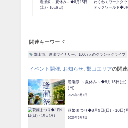
逢瀬祭 ～夏休み～◆8月15日
わくわくワークタウン
(土)・16日(日)
テックワールド◆8月
関連キーワード
郡山市、逢瀬ワイナリー、100万人のクラシックライブ
イベント開催
,
お知らせ
,
郡山エリア
の関連
逢瀬祭 ～夏休み～◆8月15日(土)
(日)
2026年8月7日
萩姫まつり◆8月9日(日)・10日(月
2026年8月7日