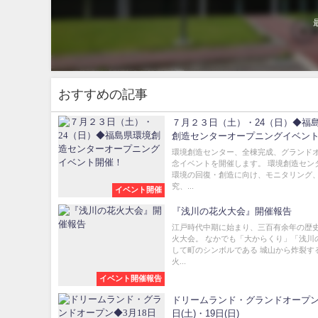
おすすめの記事
７月２３日（土）・24（日）◆福
創造センターオープニングイベン
環境創造センター、全棟完成、グランド
念イベントを開催します。 環境創造セン
環境の回復・創造に向け、モニタリング
究、...
イベント開催
『浅川の花火大会』開催報告
江戸時代中期に始まり、三百有余年の歴
火大会。 なかでも「大からくり」「浅川
して町のシンボルである 城山から炸裂す
火...
イベント開催報告
ドリームランド・グランドオープン
日(土)・19日(日)