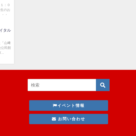
１１：０
年生のお
・・・
イタル
た「山﨑
央公民館
..
イベント情報
お問い合わせ