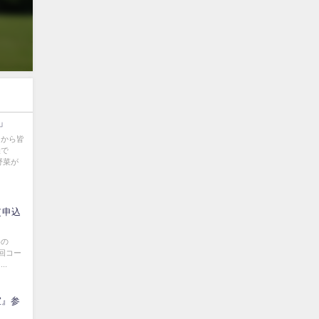
」
畑から皆
催で
野菜が
（申込
めの
4回コー
..
室』参