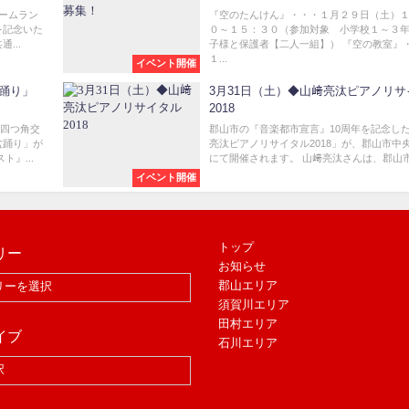
リームラン
『空のたんけん』・・・１月２９日（土）
を記念いた
０～１５：３０（参加対象 小学校１～３
...
子様と保護者【二人一組】） 『空の教室』
１...
イベント開催
盆踊り」
3月31日（土）◆山﨑亮汰ピアノリサ
2018
町四つ角交
郡山市の『音楽都市宣言』10周年を記念し
盆踊り」が
亮汰ピアノリサイタル2018」が、郡山市中
』...
にて開催されます。 山﨑亮汰さんは、郡山市.
イベント開催
トップ
リー
お知らせ
郡山エリア
須賀川エリア
田村エリア
イブ
石川エリア