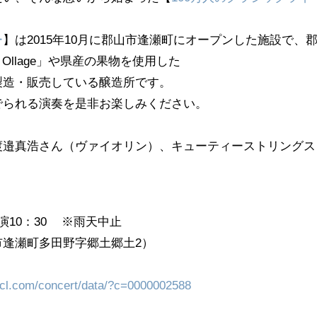
ー
】は2015年10月に郡山市逢瀬町にオープンした施設で、
 Ollage」や県産の果物を使用した
製造・販売している醸造所です。
でられる演奏を是非お楽しみください。
渡邉真浩さん（ヴァイオリン）、キューティーストリングス
開演10：30 ※雨天中止
逢瀬町多田野字郷土郷土2）
-cl.com/concert/data/?c=0000002588