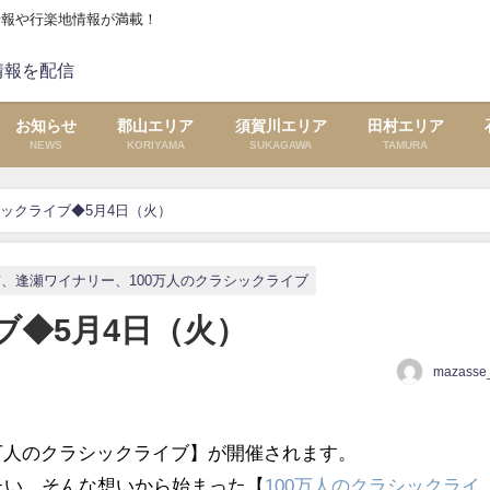
情報や行楽地情報が満載！
お知らせ
郡山エリア
須賀川エリア
田村エリア
NEWS
KORIYAMA
SUKAGAWA
TAMURA
シックライブ◆5月4日（火）
、逢瀬ワイナリー、100万人のクラシックライブ
ブ◆5月4日（火）
mazasse_
0万人のクラシックライブ】が開催されます。
たい、そんな想いから始まった【
100万人のクラシックライ