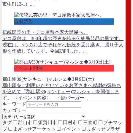
市中町13-1）...
取材活動
伝統民芸の里・デコ屋敷本家大黒屋へ。
デコ屋敷は、300年超の歴史を誇る伝統民芸品の里です。
現在は、5つのお店でそれぞれ伝統を受け継ぎ、張り子人
形を作成しています。今回訪問した、...
イベント開催
郡山駅39(サンキュー)マルシェ◆3月9日(土)
郡山駅をご利用いただいているお客さまへ感謝の気持ち
を込めて「郡山駅39(サンキュー)マルシェ」を開催しま
す。 〈イベント内容〉 ・鯉バーガー...
キーワード
カテゴリー
タグ
郡山市
須賀川市
田村市
三春町
プチマッ
プ
まざっせアーケット
イベント
まざっせプラザ