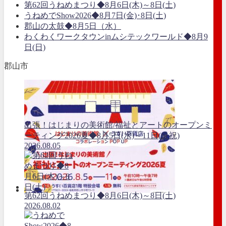
第62回うねめまつり◆8月6日(木)～8日(土)
うねめでShow2026◆8月7日(金)･8日(土)
郡山の太鼓◆8月5日（水）
わくわくワークタウンinムシテックワールド◆8月9
日(日)
郡山市
出張！はじまりの美術館/福祉とアートのオープンミ
ーティング2026夏◆8月5日(水)～11日(火祝)
2026.08.05
第62回うねめまつり◆8月6日(木)～8日(土)
2026.08.02