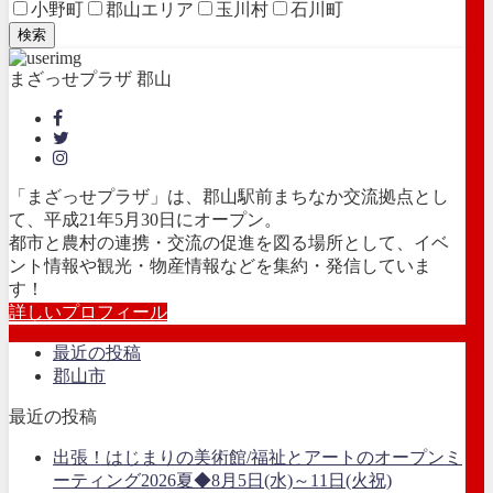
小野町
郡山エリア
玉川村
石川町
検索
まざっせプラザ 郡山
「まざっせプラザ」は、郡山駅前まちなか交流拠点とし
て、平成21年5月30日にオープン。
都市と農村の連携・交流の促進を図る場所として、イベ
ント情報や観光・物産情報などを集約・発信していま
す！
詳しいプロフィール
最近の投稿
郡山市
最近の投稿
出張！はじまりの美術館/福祉とアートのオープンミ
ーティング2026夏◆8月5日(水)～11日(火祝)