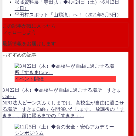
収蔵資料展「寺田弘」◆4月24日（土）~6月13日
（日）
平田村スポット「山鶏滝」へ！（2021年5月5日）
この記事が気に入ったら
フォローしよう
最新情報をお届けします
おすすめの記事
イベント開催
3月22日（木）◆高校生が自由に過ごせる場所「すきま
Cafe」
NPO法人ビーンズふくしまでは、高校生が自由に過ごせ
る場所「すきまCafe」を開催いたします。 放課後の「す
きま」、家に帰るまでの「すきま」...