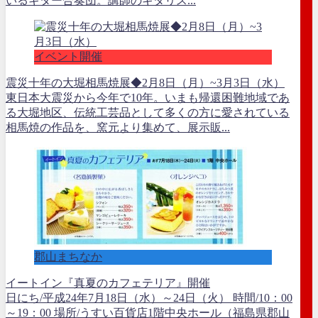
いるギター合奏団。講師のギタリス...
イベント開催
震災十年の大堀相馬焼展◆2月8日（月）~3月3日（水）
東日本大震災から今年で10年。いまも帰還困難地域であ
る大堀地区、伝統工芸品として多くの方に愛されている
相馬焼の作品を、窯元より集めて、展示販...
郡山まちなか
イートイン『真夏のカフェテリア』開催
日にち/平成24年7月18日（水）～24日（火） 時間/10：00
～19：00 場所/うすい百貨店1階中央ホール（福島県郡山