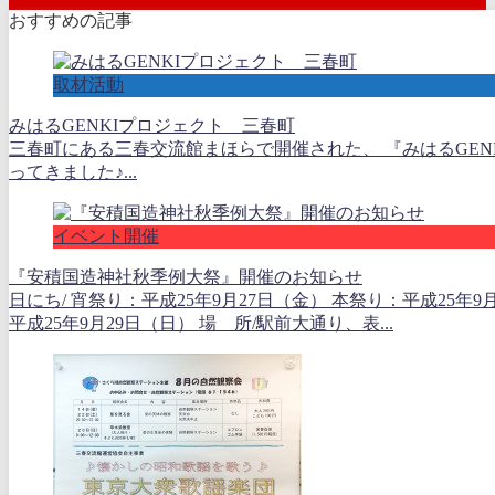
おすすめの記事
取材活動
みはるGENKIプロジェクト 三春町
三春町にある三春交流館まほらで開催された、 『みはるGEN
ってきました♪...
イベント開催
『安積国造神社秋季例大祭』開催のお知らせ
日にち/ 宵祭り：平成25年9月27日（金） 本祭り：平成25年9
平成25年9月29日（日） 場 所/駅前大通り、表...