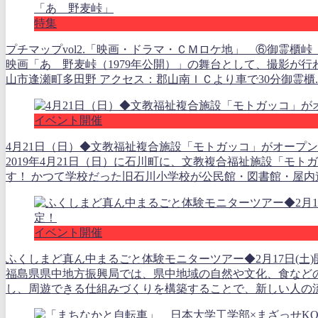
特集
プチマップvol2.「映画・ドラマ・ＣＭロケ地」 ⑥御霊櫃
映画「あゝ野麦峠（1979年公開）」の舞台として、撮影が行
山市逢瀬町多田野 アクセス：郡山南ＩＣより車で30分御霊櫃..
イベント開催
4月21日（日）◆文教福祉複合施設「モトガッコ」がオープ
2019年4月21日（日）に石川町に、文教複合福祉施設「モト
す！ かつて学校だった旧石川小学校が公民館・図書館・屋内遊.
イベント開催
ふくしまど真ん中まるごと体験モニターツアー◆2月17日(土
福島県県中地方振興局では、県中地域の自然や文化、食など
し、周遊できる仕組みづくりを構築することで、新しい人の流れ