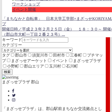
イベント開催
「まちなかと自転車」 日本大学工学部×まざっせKORIYA
プ
開催日時／平成２３年２月２５日（金） １８：３０～ 開催
（郡山市大町一丁目２番２３号）...
キーワード
カテゴリー
タグ
郡山市
須賀川市
田村市
三春町
プチマッ
プ
まざっせアーケット
イベント
まざっせプラザ
小野町
郡山エリア
玉川村
石川町
検索
まざっせプラザ 郡山
「まざっせプラザ」は、郡山駅前まちなか交流拠点とし