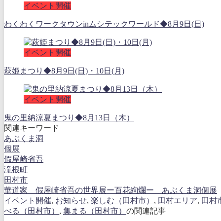
イベント開催
わくわくワークタウンinムシテックワールド◆8月9日(日)
イベント開催
萩姫まつり◆8月9日(日)・10日(月)
イベント開催
鬼の里納涼夏まつり◆8月13日（木）
関連キーワード
あぶくま洞
個展
假屋崎省吾
滝根町
田村市
華道家 假屋崎省吾の世界展ー百花絢爛ー あぶくま洞個展
イベント開催
,
お知らせ
,
楽しむ（田村市）
,
田村エリア
,
田村
べる（田村市）
,
集まる（田村市）
の関連記事