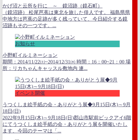
かげ沼と云所を行に ～ 鏡沼跡（鏡石町）
（鏡沼跡） 松尾芭蕉は東北を旅した俳人です。 福島県県
中地方は芭蕉の足跡が多く残っていて、今日紹介する鏡
沼跡もその一つです。...
お知らせ
小野町イルミネーション
期間：2014/11/22㈯~2014/12/31㈬ 時間：16：00~21：00 場
所：リカちゃんキャッスル敷地内 連...
イベント開催
うつくしま絵手紙の会・ありがとう展◆9月15日(木)～9月
18日(日)
2022年9月15日(木)～9月18日(日)郡山市駅前ビックアイ6階
にてうつくしま絵手紙の会・ありがとう展を開催いたし
ます、今回のテーマは「...