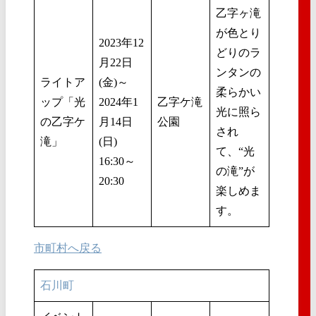
乙字ヶ滝
が色とり
2023年12
どりのラ
月22日
ンタンの
ライトア
(金)～
柔らかい
ップ「光
2024年1
乙字ケ滝
光に照ら
の乙字ケ
月14日
公園
され
滝」
(日)
て、“光
16:30～
の滝”が
20:30
楽しめま
す。
市町村へ戻る
石川町