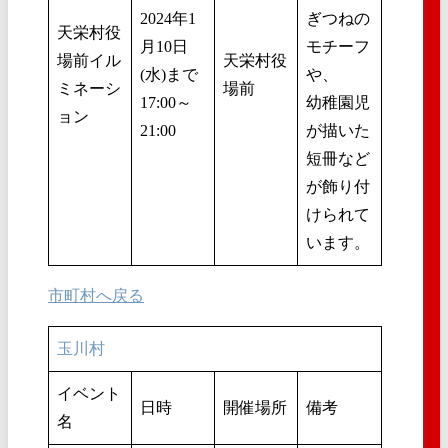
2024年1
ぎつねの
天栄村役
月10日
モチーフ
場前イル
天栄村役
(水)まで
や、
ミネーシ
場前
17:00～
幼稚園児
ョン
21:00
が描いた
短冊など
が飾り付
けられて
います。
市町村へ戻る
玉川村
イベント
日時
開催場所
備考
名