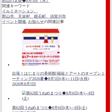
郡山の太鼓◆8月5日（水）
関連キーワード
イルミネーション、
郡山市、天栄村、鏡石町、須賀川市
イベント開催
,
お知らせ
の関連記事
出張！はじまりの美術館/福祉とアートのオープンミ
ーティング2026夏◆8月5日(水)～11日(火祝)
2026年8月5日
第62回うねめまつり◆8月6日(木)～8日(土)