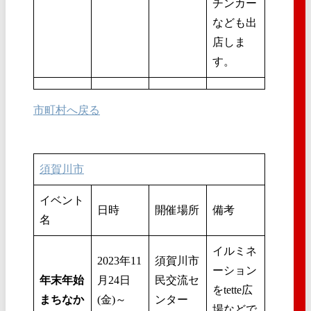
チンカー
なども出
店しま
す。
市町村へ戻る
須賀川市
イベント
日時
開催場所
備考
名
イルミネ
2023年11
須賀川市
ーション
年末年始
月24日
民交流セ
をtette広
まちなか
(金)～
ンター
場などで