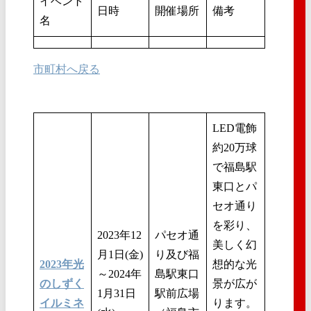
イベント
日時
開催場所
備考
名
市町村へ戻る
LED電飾
約20万球
で福島駅
東口とパ
セオ通り
を彩り、
2023年12
パセオ通
美しく幻
月1日(金)
り及び福
2023年光
想的な光
～2024年
島駅東口
のしずく
景が広が
1月31日
駅前広場
イルミネ
ります。