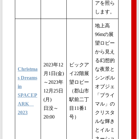
アを照ら
します。
地上高
96mの展
望ロビー
から見え
る幻想的
2023年12
ビックア
Christma
な夜景と
月1日(金)
イ22階展
s Dreams
シンボル
～2023年
望ロビー
in
オブジェ
12月25日
（郡山市
SPACEP
「プライ
(月)
駅前二丁
ARK
マル」の
日没～
目11番1
2023
クリスタ
20:00
号）
ルな輝き
とイルミ
ネーショ