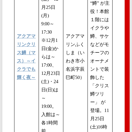
“鱒” が主
月25日
役！本館
(月)
１階には
9:00～
イクラや
17:30
アクアマ
アクアマ
鱒、サケ
※12月1
リンクリ
リンふく
などがモ
日(金)か
ス鱒（マ
しま（い
チーフの
らは～
ス）～イ
わき市小
オーナメ
17:00、
クラでも
名浜字辰
ントで装
12月23日
輝く夜～
巳町50）
飾した
(土)・24
「クリス
日(日)は
鱒ツリ
～
ー」 が
19:00。
登場。11
入館は～
月25日
各1時間
(土)16時
前