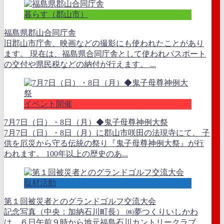
暮らす（郡山市）
福島県郡山合同庁舎
旧郡山市庁舎、映画などの撮影にも使われたことがあり
ます。 現在は、福島県合同庁舎として使われパスポート
の交付や県民税などの納付が行えます。 ...
イベント開催
7月7日（日）・8日（月）◆鬼子母尊神例大祭
7月7日（日）・8日（月）に郡山市咲田の法現寺にて、 子
供を厄災から守る伝統の祭り『鬼子母尊神例大祭』が行
われます。 100年以上の歴史のあ...
取材活動
第１回被災者とのグランドゴルフ交流大会
記念写真（中央：加納石川町長） ㈱夢つくりいしかわ
は、６日午前９時から地元福島石川カントリークラブ