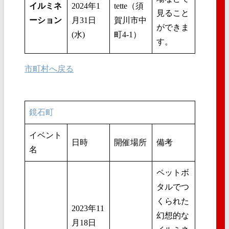
イルミネ
2024年1
tette（須
見ること
ーション
月31日
賀川市中
ができま
(水)
町4-1）
す。
市町村へ戻る
鏡石町
イベント
日時
開催場所
備考
名
ペットボ
タルでつ
くられた
2023年11
幻想的な
月18日