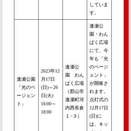
していま
す。
逢瀬公
園・わん
ぱく広場
にて、今
年も「光
逢瀬公
のページ
2023年12
園 わん
ェント」
逢瀬公園
月17日
ぱく広場
が開催さ
「光のペ
(日)～26
（郡山市
れます。
ージェン
日(火)
逢瀬町河
点灯式の
ト」
16:00～
内西長倉
12月17日
18:00
１−３）
(日)に
は、キッ