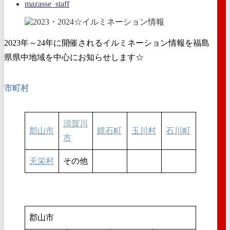
mazasse_staff
2023年～24年に開催されるイルミネーション情報を福島
県県中地域を中心にお知らせします☆
市町村
須賀川
郡山市
鏡石町
玉川村
石川町
市
天栄村
その他
郡山市