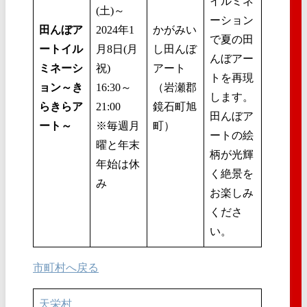
イルミネ
(土)～
ーション
田んぼア
2024年1
かがみい
で夏の田
ートイル
月8日(月
し田んぼ
んぼアー
ミネーシ
祝)
アート
トを再現
ョン～き
16:30～
（岩瀬郡
します。
らきらア
21:00
鏡石町旭
田んぼア
ート～
※毎週月
町）
ートの絵
曜と年末
柄が光輝
年始は休
く絶景を
み
お楽しみ
くださ
い。
市町村へ戻る
天栄村