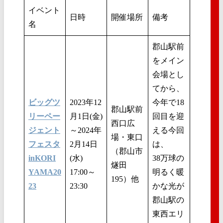
イベント
日時
開催場所
備考
名
郡山駅前
をメイン
会場とし
てから、
ビッグツ
2023年12
今年で18
郡山駅前
リーペー
月1日(金)
回目を迎
西口広
ジェント
～2024年
える今回
場・東口
フェスタ
2月14日
は、
（郡山市
inKORI
(水)
38万球の
燧田
YAMA20
17:00～
明るく暖
195）他
23
23:30
かな光が
郡山駅の
東西エリ