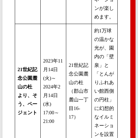
ンが楽し
めます。
約1万球
の温かな
光が、園
内の「壁
2023年11
21世紀記
泉」と
21世紀記
月14日
念公園麓
「とんが
念公園麓
(火)～
山の杜
りふれあ
山の杜
2024年2
（郡山市
い館西側
より、そ
月14日
麓山一丁
の円柱」
う、ペー
(水)
目16-
に幻想的
ジェント
17:00～
17）
なイルミ
21:00
ネーショ
ンを設置