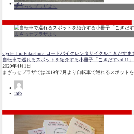
info
まざっせプラザより
まざっせプラザより
Cycle Trip Fukushima ロードバイクレンタサイクル
こぎだす
ま
自転車で巡れるスポットを紹介する小冊子「こぎだすvol.11
2020年4月1日
まざっせプラザでは2019年7月より自転車で巡れるスポットを
info