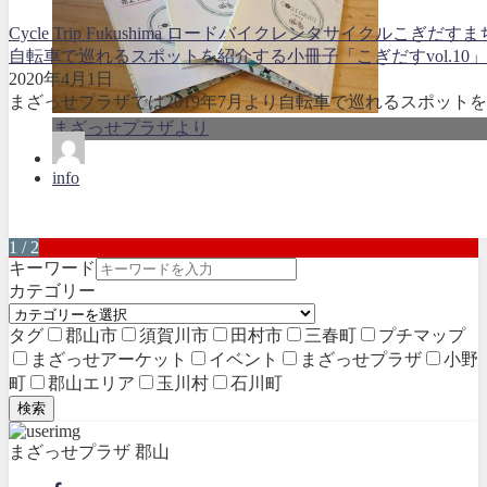
Cycle Trip Fukushima ロードバイクレンタサイクル
こぎだす
ま
自転車で巡れるスポットを紹介する小冊子「こぎだすvol.10
2020年4月1日
まざっせプラザでは2019年7月より自転車で巡れるスポットを
まざっせプラザより
info
1 / 2
キーワード
カテゴリー
タグ
郡山市
須賀川市
田村市
三春町
プチマップ
まざっせアーケット
イベント
まざっせプラザ
小野
町
郡山エリア
玉川村
石川町
検索
まざっせプラザ 郡山