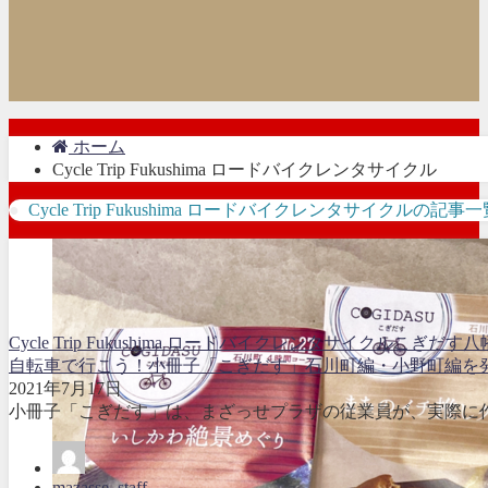
ホーム
Cycle Trip Fukushima ロードバイクレンタサイクル
Cycle Trip Fukushima ロードバイクレンタサイクルの記事一
Cycle Trip Fukushima ロードバイクレンタサイクル
こぎだす
八
自転車で行こう！小冊子「こぎだす」石川町編・小野町編を
2021年7月17日
小冊子「こぎだす」は、まざっせプラザの従業員が、実際に作
mazasse_staff