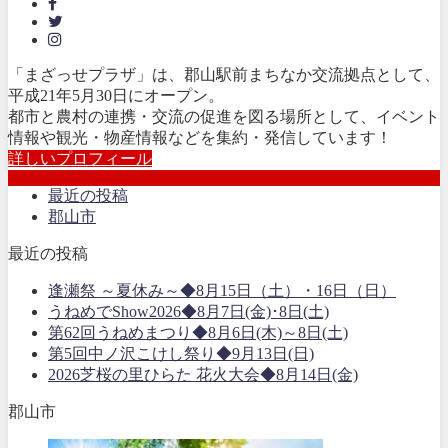
「まざっせプラザ」は、郡山駅前まちなか交流拠点として、
平成21年5月30日にオープン。
都市と農村の連携・交流の促進を図る場所として、イベント
情報や観光・物産情報などを集約・発信しています！
詳しいプロフィール
最近の投稿
郡山市
最近の投稿
逢瀬祭 ～夏休み～◆8月15日（土）・16日（日）
うねめでShow2026◆8月7日(金)･8日(土)
第62回うねめまつり◆8月6日(木)～8日(土)
第5回中ノ沢こけし祭り◆9月13日(日)
2026芝桜の里ひらた 花火大会◆8月14日(金)
郡山市