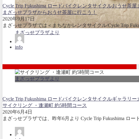
Cycle Trip Fukushima ロードバイクレンタサイクル
おうせ茶屋
まざっせプラザからおうせ茶屋に行こう！
2020年9月17日
まざっせプラザでは＜まちなかレンタサイクル/Cycle Trip Fuk
まざっせプラザより
info
まざっせプラザより
Cycle Trip Fukushima ロードバイクレンタサイクル
ギャラリー
サイクリング ・逢瀬町 約5時間コース
2020年6月4日
まざっせプラザでは、昨年6月より Cycle Trip Fukushima