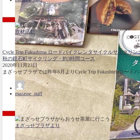
取材活動
Cycle Trip Fukushima ロードバイクレンタサイクル
サイクリン
秋の鏡石町サイクリング・約3時間コース
2020年11月23日
まざっせプラザでは昨年6月よりCycle Trip Fukushima
mazasse_staff
まざっせプラザより