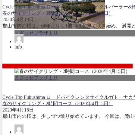
Cycle Trip Fukushima ロードバイクレンタサイクル
パーラー&
春のサイクリング・3時間コース（2020年4月16日）
2020年4月19日
郡山市内の桜は、例年よりも1週間ほど早く咲き始め、 満開と
まざっせプラザより
info
まざっせプラザより
Cycle Trip Fukushima ロードバイクレンタサイクル
ガトーナカ
春のサイクリング・2時間コース（2020年4月15日）
2020年4月16日
郡山市内の桜は、少しづつ散り始めています。 今回は、麓山公