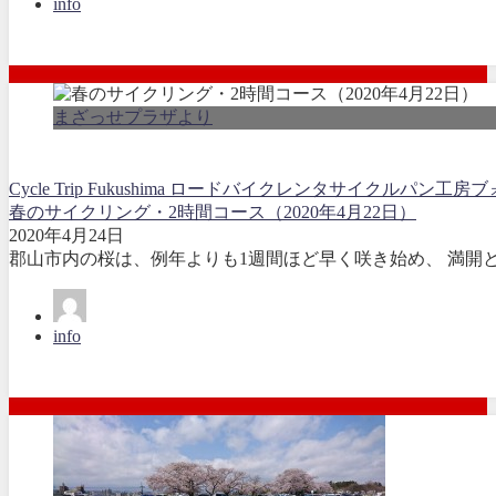
info
まざっせプラザより
Cycle Trip Fukushima ロードバイクレンタサイクル
パン工房ブ
春のサイクリング・2時間コース（2020年4月22日）
2020年4月24日
郡山市内の桜は、例年よりも1週間ほど早く咲き始め、 満開と
info