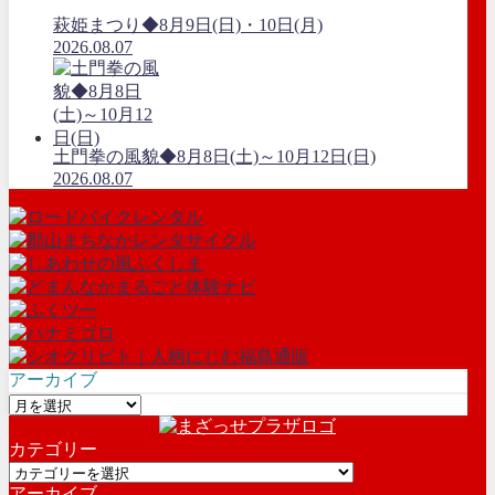
萩姫まつり◆8月9日(日)・10日(月)
2026.08.07
土門拳の風貌◆8月8日(土)～10月12日(日)
2026.08.07
アーカイブ
ア
ー
カテゴリー
カ
カ
イ
アーカイブ
テ