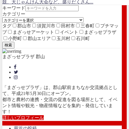
鼓、大じゃんけん大会など、盛りだくさん...
キーワード
カテゴリー
タグ
郡山市
須賀川市
田村市
三春町
プチマッ
プ
まざっせアーケット
イベント
まざっせプラザ
小野町
郡山エリア
玉川村
石川町
検索
まざっせプラザ 郡山
「まざっせプラザ」は、郡山駅前まちなか交流拠点とし
て、平成21年5月30日にオープン。
都市と農村の連携・交流の促進を図る場所として、イベ
ント情報や観光・物産情報などを集約・発信していま
す！
詳しいプロフィール
最近の投稿