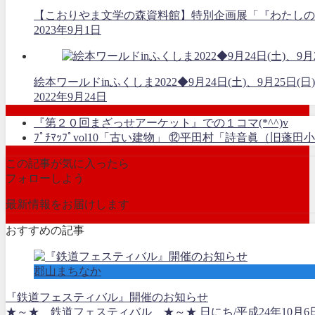
【こおりやま文学の森資料館】特別企画展「『わたしの
2023年9月1日
絵本ワールドinふくしま2022◆9月24日(土)、9月25日(日)
2022年9月24日
『第２０回まざっせアーケット』での１コマ(*^^)v
ﾌﾟﾁﾏｯﾌﾟvol10「古い建物」 ⑫平田村「詩音眞（旧蓬
この記事が気に入ったら
フォローしよう
最新情報をお届けします
おすすめの記事
郡山まちなか
『鉄道フェスティバル』開催のお知らせ
★～★ 鉄道フェスティバル ★～★ 日にち/平成24年10月