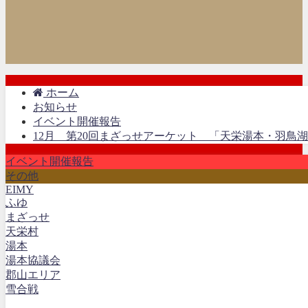
ホーム
お知らせ
イベント開催報告
12月 第20回まざっせアーケット 「天栄湯本・羽鳥
イベント開催報告
その他
EIMY
ふゆ
まざっせ
天栄村
湯本
湯本協議会
郡山エリア
雪合戦