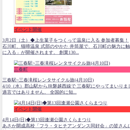
イベント開催
3月2日（土）◆上生菓子をつくって温泉に入る 参加者募集！
石川町、猫啼温泉 式部のやかた 井筒屋で、石川町の魅力に
に入る」が開催されます。 創業130...
三春町
三春駅~三春滝桜レンタサイクル旅(4月10日)
4/10（水）郡山駅からJR磐越西線で 三春駅にやってまいり
過言ではありません。 全国的に知...
イベント開催
4月14日(日)◆第13回逢瀬公園さくらまつり
あさか開成高校「フラ・タヒチアンダンス同好会」の皆さん