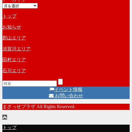
ブ
ア
ゴ
ー
リ
トップ
カ
ー
イ
お知らせ
ブ
郡山エリア
須賀川エリア
田村エリア
石川エリア
イベント情報
お問い合わせ
まざっせプラザ All Rights Reserved.
トップ