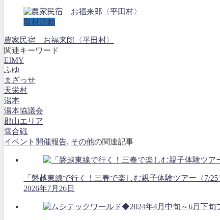
取材活動
農家民宿 お福来郎〈平田村〉
関連キーワード
EIMY
ふゆ
まざっせ
天栄村
湯本
湯本協議会
郡山エリア
雪合戦
イベント開催報告
,
その他
の関連記事
「磐越東線で行く！三春で楽しむ親子体験ツアー（7/2
2026年7月26日