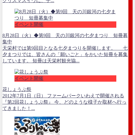
クリスマスイヴに、子...
イベント開催
8月28日（火）◆第9回 天の川銀河の七夕まつり 短冊募
集中
天栄村では第9回目となる七夕まつりを開催します。 七
夕まつりでは、皆さんの「願いごと」をかいた短冊を募集
しています。 短冊は天栄村観光協...
イベント開催
花しょうぶ祭
2012年7月1日（日） ファームパークいわえで開催される
『第2回花しょうぶ祭』 今、どのような様子か取材へ行っ
てきました！...