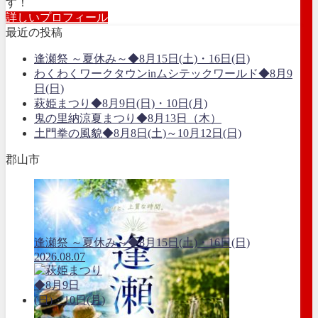
す！
詳しいプロフィール
最近の投稿
逢瀬祭 ～夏休み～◆8月15日(土)・16日(日)
わくわくワークタウンinムシテックワールド◆8月9
日(日)
萩姫まつり◆8月9日(日)・10日(月)
鬼の里納涼夏まつり◆8月13日（木）
土門拳の風貌◆8月8日(土)～10月12日(日)
郡山市
逢瀬祭 ～夏休み～◆8月15日(土)・16日(日)
2026.08.07