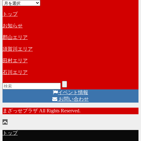
ア
ゴ
ー
リ
トップ
カ
ー
イ
お知らせ
ブ
郡山エリア
須賀川エリア
田村エリア
石川エリア
イベント情報
お問い合わせ
まざっせプラザ All Rights Reserved.
トップ