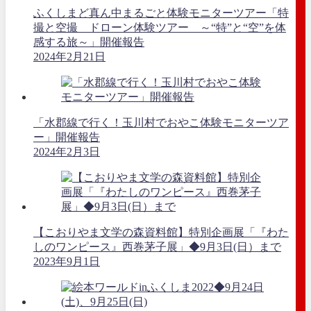
ふくしまど真ん中まるごと体験モニターツアー「特
撮と空撮 ドローン体験ツアー ～“特”と“空”を体
感する旅～」開催報告
2024年2月21日
「水郡線で行く！玉川村でおやこ体験モニターツア
ー」開催報告
2024年2月3日
【こおりやま文学の森資料館】特別企画展「『わた
しのワンピース』西巻茅子展」◆9月3日(日）まで
2023年9月1日