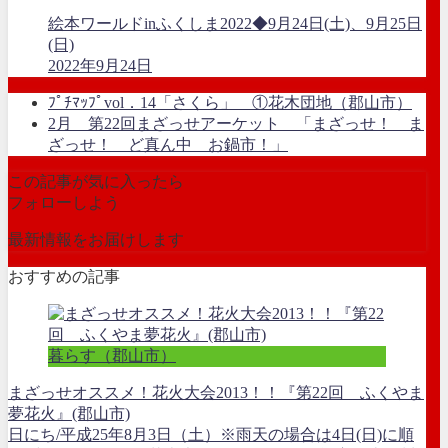
絵本ワールドinふくしま2022◆9月24日(土)、9月25日
(日)
2022年9月24日
ﾌﾟﾁﾏｯﾌﾟvol．14「さくら」 ①花木団地（郡山市）
2月 第22回まざっせアーケット 「まざっせ！ ま
ざっせ！ ど真ん中 お鍋市！」
この記事が気に入ったら
フォローしよう
最新情報をお届けします
おすすめの記事
暮らす（郡山市）
まざっせオススメ！花火大会2013！！『第22回 ふくやま
夢花火』(郡山市)
日にち/平成25年8月3日（土）※雨天の場合は4日(日)に順