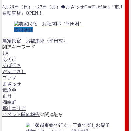
8月26日（日）・27日（月）◆まざっせOneDayShop『市川
自転車店』OPEN！
取材活動
農家民宿 お福来郎〈平田村〉
関連キーワード
1月
あそび
そば打ち
だんごさし
プラザ
まざっせ
伝承会
正月
湖南町
郡山エリア
イベント開催報告
の関連記事