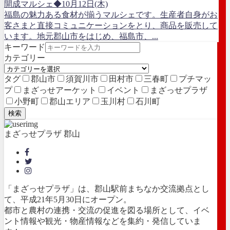
開成マルシェ◆10月12日(木)
福島の魅力ある食材が揃うマルシェです。生産者自身がお
客さまと直接コミュニケーションをとり、商品を販売して
います。地元郡山市をはじめ、福島市、...
キーワード
カテゴリー
タグ
郡山市
須賀川市
田村市
三春町
プチマッ
プ
まざっせアーケット
イベント
まざっせプラザ
小野町
郡山エリア
玉川村
石川町
検索
まざっせプラザ 郡山
「まざっせプラザ」は、郡山駅前まちなか交流拠点とし
て、平成21年5月30日にオープン。
都市と農村の連携・交流の促進を図る場所として、イベ
ント情報や観光・物産情報などを集約・発信していま