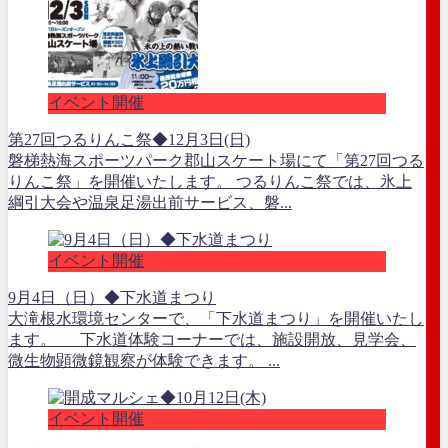
イベント開催
第27回つるりんこ祭◆12月3日(日)
磐梯熱海スポーツパーク郡山スケート場にて「第27回つる
りんこ祭」を開催いたします。 つるりんこ祭では、氷上
綱引大会や温泉足湯出前サービス、磐...
イベント開催
9月4日（日）◆下水道まつり
大滝根水環境センターで、「下水道まつり」を開催いたし
ます。 下水道体験コーナーでは、施設開放、見学会、
微生物顕微鏡観察が体験できます。 ...
イベント開催