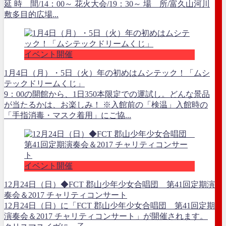
延 時 間/14：00～ 花火大会/19：30～ 場 所/富久山河川
敷多目的広場...
イベント開催
1月4日（月）・5日（火）年の初めはムシテック！「ムシ
テックドリームくじ」
9：00の開館から、1日350本限定での運試し。どんな景品
が当たるかは、お楽しみ！ ※入館前の「検温」入館時の
「手指消毒・マスク着用」にご協...
イベント開催
12月24日（日）◆FCT 郡山少年少女合唱団 第41回定期演
奏会＆2017 チャリティコンサート
12月24日（日）に「FCT 郡山少年少女合唱団 第41回定期
演奏会＆2017 チャリティコンサート」が開催されます。