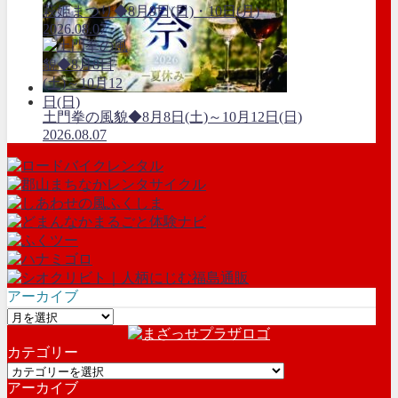
萩姫まつり◆8月9日(日)・10日(月)
2026.08.07
土門拳の風貌◆8月8日(土)～10月12日(日)
2026.08.07
アーカイブ
ア
ー
カテゴリー
カ
カ
イ
アーカイブ
テ
ブ