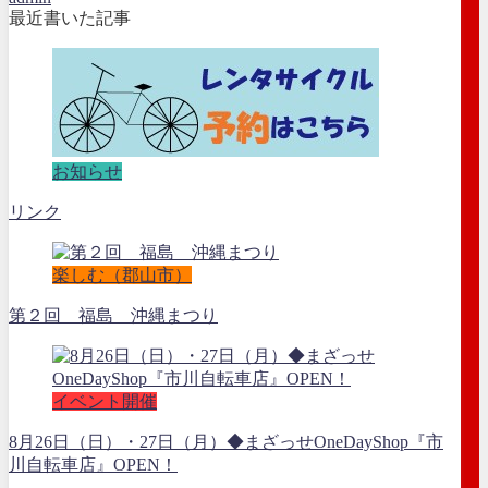
最近書いた記事
お知らせ
リンク
楽しむ（郡山市）
第２回 福島 沖縄まつり
イベント開催
8月26日（日）・27日（月）◆まざっせOneDayShop『市
川自転車店』OPEN！