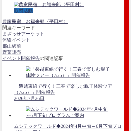
取材活動
農家民宿 お福来郎〈平田村〉
関連キーワード
まざっせアーケット
体験イベント
郡山駅前
野菜販売
イベント開催報告
の関連記事
「磐越東線で行く！三春で楽しむ親子体験ツアー
（7/25）」開催報告
2026年7月26日
ムシテックワールド◆2024年4月中旬～6月下旬プロ