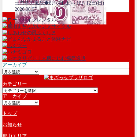
土門拳の風貌◆8月8日(土)～10月12日(日)
2026.08.07
アーカイブ
ア
ー
カテゴリー
カ
カ
イ
アーカイブ
テ
ブ
ア
ゴ
ー
リ
トップ
カ
ー
イ
お知らせ
ブ
郡山エリア