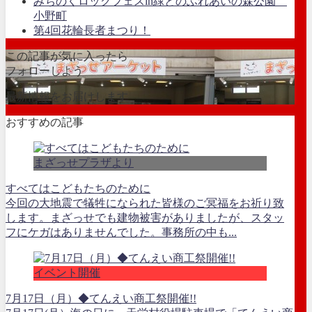
みちのくロックフェスin緑とのふれあいの森公園
小野町
第4回花輪長者まつり！
この記事が気に入ったら
フォローしよう
最新情報をお届けします
おすすめの記事
まざっせプラザより
すべてはこどもたちのために
今回の大地震で犠牲になられた皆様のご冥福をお祈り致
します。まざっせでも建物被害がありましたが、スタッ
フにケガはありませんでした。事務所の中も...
イベント開催
7月17日（月）◆てんえい商工祭開催!!