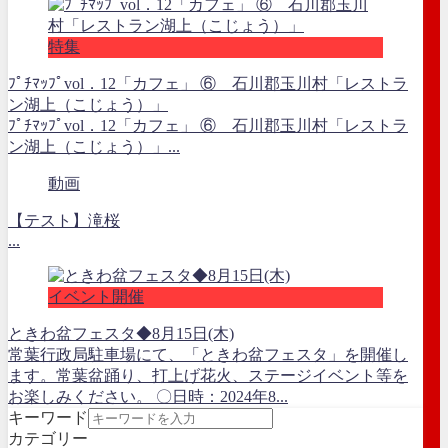
特集
ﾌﾟﾁﾏｯﾌﾟvol．12「カフェ」 ⑥ 石川郡玉川村「レストラ
ン湖上（こじょう）」
ﾌﾟﾁﾏｯﾌﾟvol．12「カフェ」 ⑥ 石川郡玉川村「レストラ
ン湖上（こじょう）」...
動画
【テスト】滝桜
...
イベント開催
ときわ盆フェスタ◆8月15日(木)
常葉行政局駐車場にて、「ときわ盆フェスタ」を開催し
ます。常葉盆踊り、打上げ花火、ステージイベント等を
お楽しみください。 〇日時：2024年8...
キーワード
カテゴリー