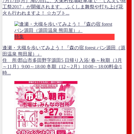
7月17日(月）海の日に、天栄村役場駐車場で「てんえい商
工祭2017」が開催されます。 ふくしま舞祭や打ち上げ花
火も行われますよ！ ☆カブト...
特集
逢瀬・大槻を歩いてみよう！『森の宿 forest バン源田（源
田温泉 熊田屋）』
住 所/郡山市多田野字源田5 日帰り入浴/ 春～秋期（3月
～11月）9:00～18:00 冬期（12～2月）10:00～18:00料金/1
時...