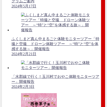
グラムご案内
2024年5月17日
ふくしまど真ん中まるごと体験モニターツアー「特
撮と空撮 ドローン体験ツアー ～“特”と“空”を体
感する旅～」開催報告
2024年2月21日
「水郡線で行く！玉川村でおやこ体験モニターツア
ー」開催報告
2024年2月3日