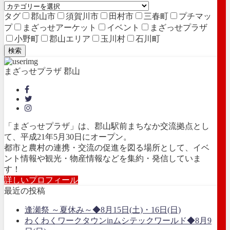
タグ
郡山市
須賀川市
田村市
三春町
プチマッ
プ
まざっせアーケット
イベント
まざっせプラザ
小野町
郡山エリア
玉川村
石川町
検索
まざっせプラザ 郡山
「まざっせプラザ」は、郡山駅前まちなか交流拠点とし
て、平成21年5月30日にオープン。
都市と農村の連携・交流の促進を図る場所として、イベ
ント情報や観光・物産情報などを集約・発信していま
す！
詳しいプロフィール
最近の投稿
逢瀬祭 ～夏休み～◆8月15日(土)・16日(日)
わくわくワークタウンinムシテックワールド◆8月9