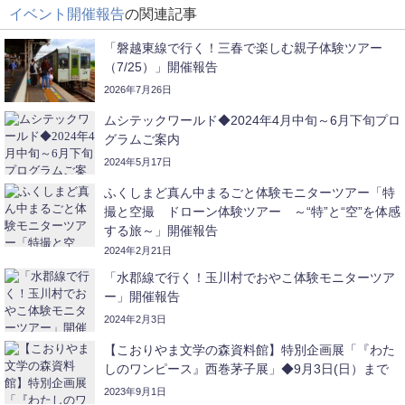
イベント開催報告
の関連記事
「磐越東線で行く！三春で楽しむ親子体験ツアー
（7/25）」開催報告
2026年7月26日
ムシテックワールド◆2024年4月中旬～6月下旬プロ
グラムご案内
2024年5月17日
ふくしまど真ん中まるごと体験モニターツアー「特
撮と空撮 ドローン体験ツアー ～“特”と“空”を体感
する旅～」開催報告
2024年2月21日
「水郡線で行く！玉川村でおやこ体験モニターツア
ー」開催報告
2024年2月3日
【こおりやま文学の森資料館】特別企画展「『わた
しのワンピース』西巻茅子展」◆9月3日(日）まで
2023年9月1日