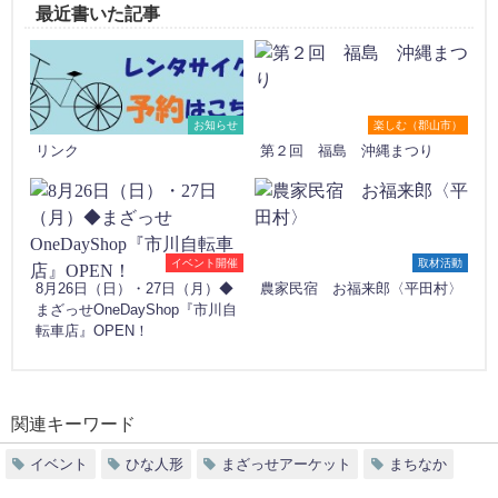
最近書いた記事
お知らせ
楽しむ（郡山市）
リンク
第２回 福島 沖縄まつり
イベント開催
取材活動
8月26日（日）・27日（月）◆
農家民宿 お福来郎〈平田村〉
まざっせOneDayShop『市川自
転車店』OPEN！
関連キーワード
イベント
ひな人形
まざっせアーケット
まちなか