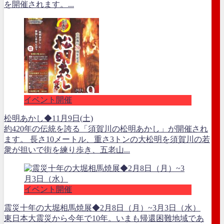
を開催されます。...
イベント開催
松明あかし◆11月9日(土)
約420年の伝統を誇る「須賀川の松明あかし」が開催され
ます。 長さ10メートル、重さ3トンの大松明を須賀川の若
衆が担いで街を練り歩き、五老山...
イベント開催
震災十年の大堀相馬焼展◆2月8日（月）~3月3日（水）
東日本大震災から今年で10年。いまも帰還困難地域であ