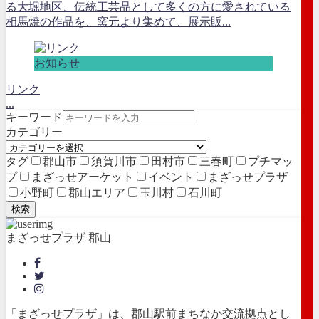
る大堀地区、伝統工芸品として多くの方に愛されている
相馬焼の作品を、窯元より集めて、展示販...
お知らせ
リンク
...
キーワード
カテゴリー
タグ
郡山市
須賀川市
田村市
三春町
プチマッ
プ
まざっせアーケット
イベント
まざっせプラザ
小野町
郡山エリア
玉川村
石川町
検索
まざっせプラザ 郡山
「まざっせプラザ」は、郡山駅前まちなか交流拠点とし