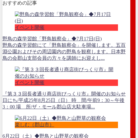
おすすめの記事
イベント開催
野鳥の森学習館「野鳥観察会」◆7月17日(日)
野鳥の森学習館にて「野鳥観察会」を開催します。五百
淵公園およびその周辺園内の野鳥を観察します。日本野
鳥の会郡山支部会員の方々を講師にお迎えし...
イベント開催
『第３３回長者通り商店街びっくり市』開催のお知らせ
日にち/平成25年8月25日（日） 時 間/午前9：30～午後
3：00 場 所/ザ・モール郡山店大駐車場...
楽しむ（郡山市）
6月22日（土）◆野鳥と山野草の観察会