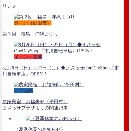
リンク
楽しむ（郡山市）
第２回 福島 沖縄まつり
イベント開催
8月26日（日）・27日（月）◆まざっせOneDayShop『市
川自転車店』OPEN！
取材活動
農家民宿 お福来郎〈平田村〉
まざっせプラザより
の関連記事
〈夏季休業のお知らせ〉