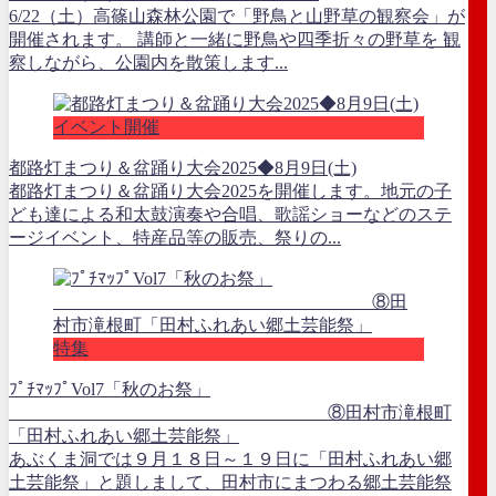
6/22（土）高篠山森林公園で「野鳥と山野草の観察会」が
開催されます。 講師と一緒に野鳥や四季折々の野草を 観
察しながら、公園内を散策します...
イベント開催
都路灯まつり＆盆踊り大会2025◆8月9日(土)
都路灯まつり＆盆踊り大会2025を開催します。地元の子
ども達による和太鼓演奏や合唱、歌謡ショーなどのステ
ージイベント、特産品等の販売、祭りの...
特集
ﾌﾟﾁﾏｯﾌﾟVol7「秋のお祭」
⑧田村市滝根町
「田村ふれあい郷土芸能祭」
あぶくま洞では９月１８日～１９日に「田村ふれあい郷
土芸能祭」と題しまして、田村市にまつわる郷土芸能祭