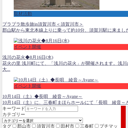
取材活動
プラプラ散歩旅in須賀川市＜須賀川市＞
郡山駅から東北本線上りに乗って約10分、須賀川駅に来ました
イベント開催
浅川の花火◆8月16日(水)
花火の里 浅川町にて、「浅川の花火」が開催されます。浅
大...
イベント開催
10月14日（土）◆長唄 綾音～Ayane～
10月14日（土）に、三春町まほらホールにて「長唄 綾音～A
キーワード
カテゴリー
タグ
郡山市
須賀川市
田村市
三春町
プチマッ