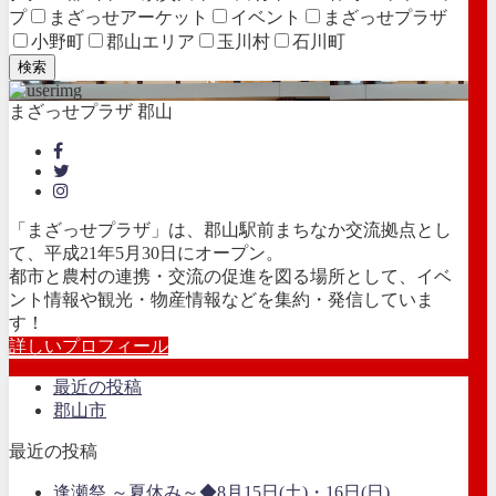
プ
まざっせアーケット
イベント
まざっせプラザ
小野町
郡山エリア
玉川村
石川町
検索
まざっせプラザ 郡山
「まざっせプラザ」は、郡山駅前まちなか交流拠点とし
て、平成21年5月30日にオープン。
都市と農村の連携・交流の促進を図る場所として、イベ
ント情報や観光・物産情報などを集約・発信していま
す！
詳しいプロフィール
最近の投稿
郡山市
最近の投稿
逢瀬祭 ～夏休み～◆8月15日(土)・16日(日)