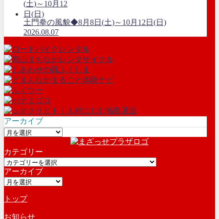
土門拳の風貌◆8月8日(土)～10月12日(日)
2026.08.07
アーカイブ
ア
ー
カテゴリー
カ
カ
イ
アーカイブ
テ
ブ
ア
ゴ
ー
リ
トップ
カ
ー
イ
お知らせ