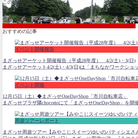
この記事が気に入ったら
フォローしよう
最新情報をお届けします
おすすめの記事
イベント開催報告
まざっせアーケット開催報告（平成28年度） 4/2(土)・3(日)
まざっせアーケット4/2(土)・4/3(日)は「まちなかワーク
イベント開催
12月15日（土）◆まざっせOneDayShop「市川自転車店」
まざっせプラザ隣chocottoにて「まざっせOneDayShop」を
周遊ツアーレポート
まざっせ周遊ツアー【みやこじスイーツゆいのパティシエさ