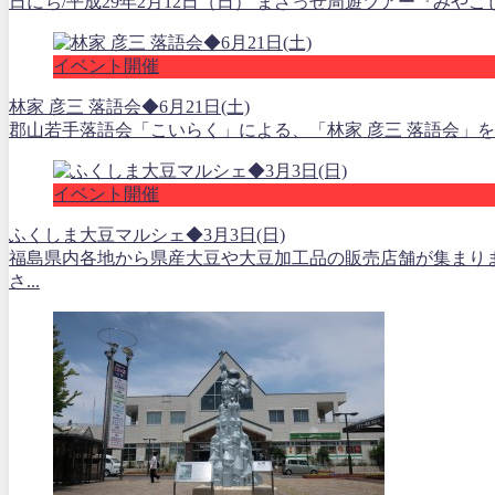
日にち/平成29年2月12日（日） まざっせ周遊ツアー『みや
イベント開催
林家 彦三 落語会◆6月21日(土)
郡山若手落語会「こいらく」による、「林家 彦三 落語会」を開催
イベント開催
ふくしま大豆マルシェ◆3月3日(日)
福島県内各地から県産大豆や大豆加工品の販売店舗が集まり
さ...