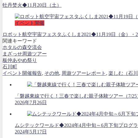
牡丹焚火◆11月20日（土）
イベント開催
ロボット航空宇宙フェスタふくしま2021◆11月19日（金
関連キーワード
ホタルの森交流会
まざっせ周遊ツアー
板仲あやめ祭り
石川町
イベント開催報告
,
その他
,
周遊ツアーレポート
,
楽しむ（石川
「磐越東線で行く！三春で楽しむ親子体験ツアー（7/2
2026年7月26日
ムシテックワールド◆2024年4月中旬～6月下旬プログ
2024年5月17日