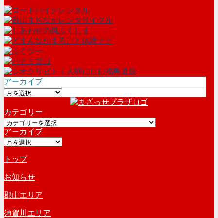
アーカイブ
ア
ー
カテゴリー
カ
カ
イ
アーカイブ
テ
ブ
ア
ゴ
ー
リ
トップ
カ
ー
イ
お知らせ
ブ
郡山エリア
須賀川エリア