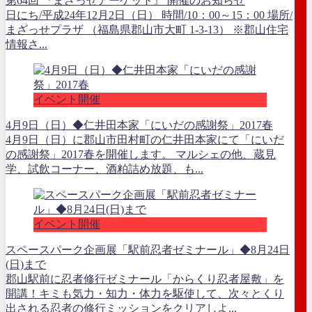
第64回 『まざっせアーケット』 開催のお知らせ
日にち/平成24年12月2日（日） 時間/10：00～15：00 場所/
まざっせプラザ （福島県郡山市大町 1-3-13） ※郡山住宅
情報さ...
イベント開催
4月9日（日）◆仁井田本家「にいだの感謝祭」2017春
4月9日（日）に郡山市田村町の仁井田本家にて「にいだ
の感謝祭」2017春を開催します。 マルシェの他、蔵見
学、試飲コーナー、酒粕詰め放題、も...
イベント開催
スペースパーク企画展「駅前忍者ゼミナール」◆8月24日
(日)まで
郡山駅前に忍者修行ゼミナール「からくり忍者屋敷」を
開講！キミも気力・知力・体力を駆使して、次々とくり
出される忍者の修行ミッションをクリアしよ...