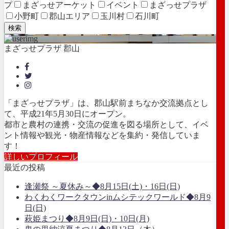
プ
まざっせアーケット
イベント
まざっせプラザ
小野町
郡山エリア
玉川村
石川町
検索
まざっせプラザ 郡山
「まざっせプラザ」は、郡山駅前まちなか交流拠点とし
て、平成21年5月30日にオープン。
都市と農村の連携・交流の促進を図る場所として、イベ
ント情報や観光・物産情報などを集約・発信していま
す！
詳しいプロフィール
最近の投稿
逢瀬祭 ～夏休み～◆8月15日(土)・16日(日)
わくわくワークタウンinムシテックワールド◆8月9
日(日)
萩姫まつり◆8月9日(日)・10日(月)