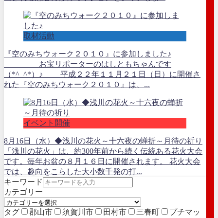
取材活動
『空のみちウォーク２０１０』に参加しました♪
お宝リポーターのはしともちゃんです
（*^_^*）♪ 平成２２年１１月２１日（日）に開催さ
れた『空のみちウォーク２０１０』は、...
イベント開催
8月16日（水）◆浅川の花火～十六夜の蝉折～月待の祈り
「浅川の花火」は、約300年前から続く伝統ある花火大会
です。毎年お盆の８月１６日に開催されます。 花火大会
では、趣向をこらした大小数千発の打...
キーワード
カテゴリー
タグ
郡山市
須賀川市
田村市
三春町
プチマッ