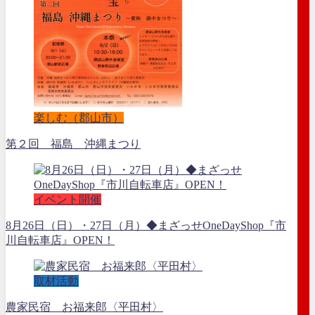
楽しむ（郡山市）
第２回 福島 沖縄まつり
イベント開催
8月26日（日）・27日（月）◆まざっせOneDayShop『市
川自転車店』OPEN！
取材活動
農家民宿 お福来郎〈平田村〉