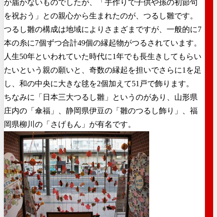
が届かないものでしたが、「手作りで子供や孫の初節句
を祝おう」との親心から生まれたのが、つるし雛です。
つるし雛の構成は地域によりさまざまですが、一般的に7
本の糸に7個ずつ合計49個の縁起物がつるされています。
人生50年といわれていた時代に1年でも長生きしてもらい
たいという親の願いと、奇数の縁起を担いでさらに1を足
し、和の中央に大きな毬を2個加えて51戸で飾ります。
ちなみに「日本三大つるし雛」というのがあり、山形県
庄内の「傘福」、静岡県伊豆の「雛のつるし飾り」、福
岡県柳川の「さげもん」が有名です。