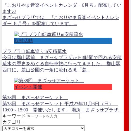
『こおりやま音楽イベントカレンダー6月号』配布してい
ます♪♪
まざっせプラザでは、『こおりやま音楽イベントカレン
ダー ６月号』を配布しています。...
取材活動
プラプラ自転車巡りin安積疏水
今日は郡山駅前、まざっせプラザから3時間で回れる安積
疏水の歴史をめぐる自転車旅に行ってきました。 郡山駅
西口に、麓山公園の一角に流れる滝「麓...
イベント開催
第38回 まざっせアーケット
第38回 まざっせアーケット 平成23年11月6日（日）
10:00～15:00 開催いたします。 場所：まざっせプラザ...
キーワード
カテゴリー