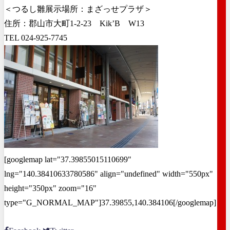
＜つるし雛展示場所：まざっせプラザ＞
住所：郡山市大町1-2-23 Kik’B W13
TEL 024-925-7745
[googlemap lat="37.39855015110699"
lng="140.38410633780586" align="undefined" width="550px"
height="350px" zoom="16"
type="G_NORMAL_MAP"]37.39855,140.384106[/googlemap]