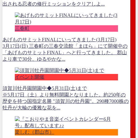
出される忍者の修行ミッションをクリアしよ...
三春町
あげものサミットFINALにいってきました(3月17日)
3月17日(日) 三春町の三春交流館「まほら」にて開催中の
「あげものサミットFINAL」へと行ってきました。 郡山
より車で30分、ゆるやかな...
イベント開催
須賀川牡丹園開園中◆5月31日(土)まで
※5月17日（土）より無料開園となりました。約250年の
歴史を持つ国指定名勝 "須賀川の牡丹園"。290種7000株の
牡丹が大輪の優雅な花を...
楽しむ（郡山市）