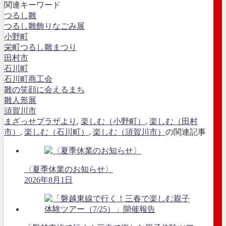
関連キーワード
つるし雛
つるし雛飾りなごみ展
小野町
栄町つるし雛まつり
田村市
石川町
石川町商工会
雛の笑顔に会えるまち
雛人形展
須賀川市
まざっせプラザより
,
楽しむ（小野町）
,
楽しむ（田村
市）
,
楽しむ（石川町）
,
楽しむ（須賀川市）
の関連記事
〈夏季休業のお知らせ〉
2026年8月1日