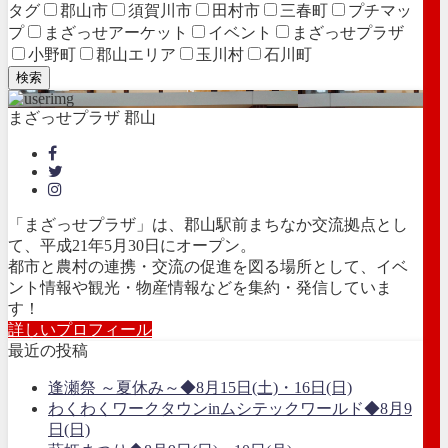
タグ
郡山市
須賀川市
田村市
三春町
プチマッ
プ
まざっせアーケット
イベント
まざっせプラザ
小野町
郡山エリア
玉川村
石川町
検索
まざっせプラザ 郡山
「まざっせプラザ」は、郡山駅前まちなか交流拠点とし
て、平成21年5月30日にオープン。
都市と農村の連携・交流の促進を図る場所として、イベ
ント情報や観光・物産情報などを集約・発信していま
す！
詳しいプロフィール
最近の投稿
逢瀬祭 ～夏休み～◆8月15日(土)・16日(日)
わくわくワークタウンinムシテックワールド◆8月9
日(日)