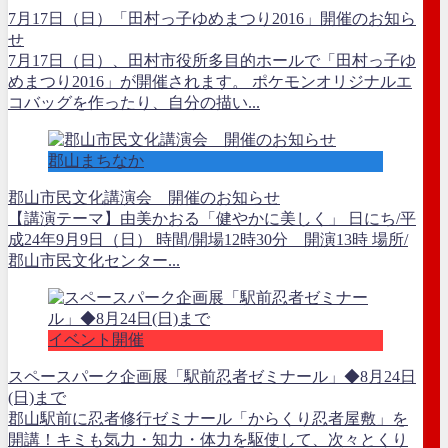
7月17日（日）「田村っ子ゆめまつり2016」開催のお知ら
せ
7月17日（日）、田村市役所多目的ホールで「田村っ子ゆ
めまつり2016」が開催されます。 ポケモンオリジナルエ
コバッグを作ったり、自分の描い...
郡山まちなか
郡山市民文化講演会 開催のお知らせ
【講演テーマ】由美かおる「健やかに美しく」 日にち/平
成24年9月9日（日） 時間/開場12時30分 開演13時 場所/
郡山市民文化センター...
イベント開催
スペースパーク企画展「駅前忍者ゼミナール」◆8月24日
(日)まで
郡山駅前に忍者修行ゼミナール「からくり忍者屋敷」を
開講！キミも気力・知力・体力を駆使して、次々とくり